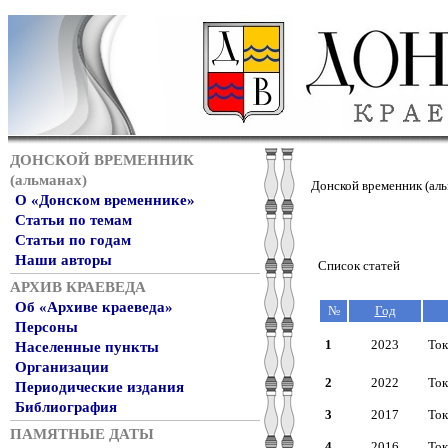
ДОНСКОЙ ВРЕМЕННИК
(альманах)
Донской временник (аль
О «Донском временнике»
Статьи по темам
Статьи по годам
Наши авторы
Список статей
АРХИВ КРАЕВЕДА
Об «Архиве краеведа»
№
Год
Персоны
1
2023
Ток
Населенные пункты
Организации
2
2022
Ток
Периодические издания
Библиография
3
2017
Ток
ПАМЯТНЫЕ ДАТЫ
4
2016
Ток