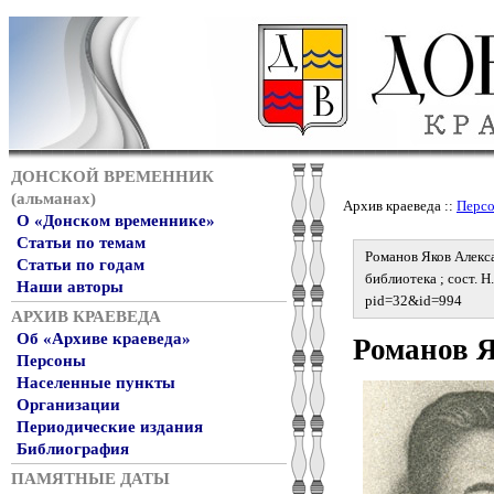
ДОНСКОЙ ВРЕМЕННИК
(альманах)
Архив краеведа ::
Перс
О «Донском временнике»
Статьи по темам
Романов Яков Алекса
Статьи по годам
библиотека ; сост. Н
Наши авторы
pid=32&id=994
АРХИВ КРАЕВЕДА
Об «Архиве краеведа»
Романов 
Персоны
Населенные пункты
Организации
Периодические издания
Библиография
ПАМЯТНЫЕ ДАТЫ