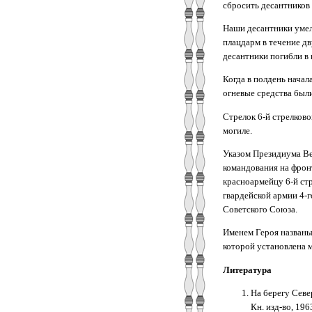
сбросить десантников 
Наши десантники умел
плацдарм в течение дв
десантники погибли в
Когда в полдень начала
огневые средства были
Стрелок 6-й стрелков
могиле.
Указом Президиума Ве
командования на фрон
красноармейцу 6-й стр
гвардейской армии 4-
Советского Союза.
Именем Героя названы 
которой установлена 
Литература
На берегу Севе
Кн. изд-во, 196