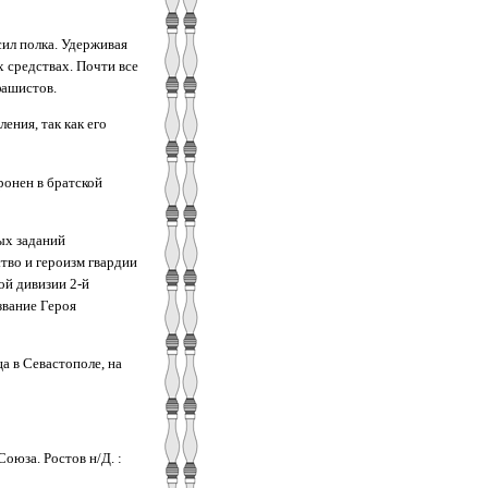
ил полка. Удерживая
х средствах. Почти все
фашистов.
ения, так как его
ронен в братской
ых заданий
тво и героизм гвардии
ой дивизии 2-й
звание Героя
а в Севастополе, на
оюза. Ростов н/Д. :