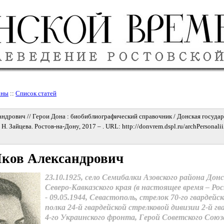
оны
::
Список статей
ндрович // Герои Дона : биобиблиографический справочник / Донская госуда
. Н. Зайцева. Ростов-на-Дону, 2017 – . URL: http://donvrem.dspl.ru/archPersonali
Яков Александрович
23.10.1925, село Семибалки Азовского района Донс
Северо-Кавказского края (в настоящее время – Ро
‑ 09.05.1944, Севастополь, стрелок 70-го гвардейс
полка 24-й гвардейской стрелковой дивизии 2-й г
4-го Украинского фронта, Герой Советского Союз