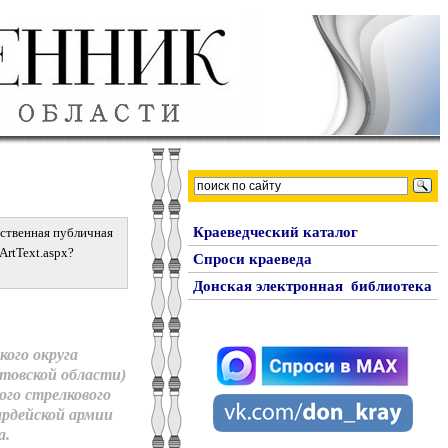
Краеведческий каталог
рственная публичная
iArtText.aspx?
Спроси краеведа
Донская электронная библиотека
кого округа
стовской области)
кого стрелкового
вардейской армии
а.