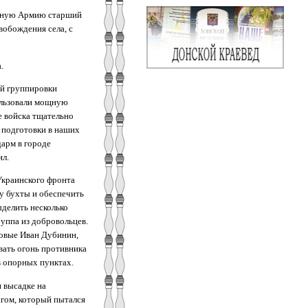
расную Армию старший
вобождения села, с
.
ой группировки
ользовали мощную
е войска тщательно
 подготовки в наших
арм в городе
ил.
 Украинского фронта
у бухты и обеспечить
ыделить несколько
руппа из добровольцев.
довые Иван Дубинин,
вать огонь противника
в опорных пунктах.
и высадке на
гом, который пытался