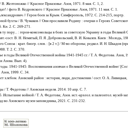
 В. Желтоножко // Красное Приазовье. Азов, 1971. 8 мая. С. 1, 2.
дат! / фото В. Кедровского // Красное Приазовье. Азов, 1971. 11 мая. С. 1.
лександрович // Герои боев за Крым. Симферополь, 1972. С. 214-215, портр.
ной бухты / В. Чумаков // Они прославили Родину : очерки о Героях Советского
. Кн. 2. С. 269-271.
 ту пору... : герои-комсомольцы в боях за советскую Украину в годы Великой
 авт.-сост. В. Н. Немятый, П. Я. Добровольский, В. И. Ковалев. Киев : Молодь, 198
о Союза : крат. биогр. слов. : [в 2 т.] / М-во обороны; редкол. И. Н. Шкадов (пр
88. Т. 2. С. 370.
е в годы Великой Отечественной войны 1941-1945 г.г. / Т. А. Федотова. Азов, 1
и Азова. Вып. 4).
оды. 1941-1945: Воспоминания азовчан о Великой Отечественной войне/ [Сост.
 Азов, 1999. С. 34.
ет хлебом. Азовский район : история, люди, достижения / сост. О. А. Ливицкая, 
ы / Т. Федотова // Азовская неделя. 2014. 10 апр. С. 7.
. Испытание войной / Т. А. Федотова; Азов. ист.-археол. и палеонтол. музей-за
зд-во Азовского музея-заповедника, 2021. С. 231-232.