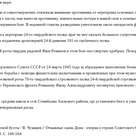
в море.
о и самоотверженно отвлекали внимание противника от переправы основных с
ух часов, они нанесли противнику значительные потери в живой силе и огневы
 неравном бою. В неравной схватке разведчики уничтожили около пятидесяти 
сь переправа 24-го гвардейского полка, враг не мог оказать большого сопротивл
 подавлены артиллерией 24-й дивизии 101-го гаубичного полка.
ой роты гвардии рядовой Яков Романов в этом бою пал смертью храбрых. Похо
рховного Совета СССР от 24 марта 1945 года за образцовое выполнение боев
те борьбы с немецко-фашистским захватчиками и проявленные при этом мужес
елковой роты 70-го гвардейского стрелкового полка 24-й гвардейской стрелков
го Украинского фронта Романову Якову Александровичу посмертно присвоено 
средняя школа в селе Семибалки Азовского района, где установлен бюст и улиц
мемориальная доска.
рной бухты / В. Чумаков // Отважные сыны Дона : очерки о героях Советского С
3. С. 160-164.