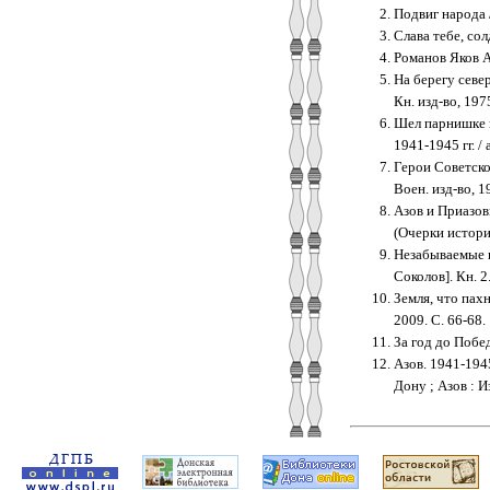
Подвиг народа /
Слава тебе, сол
Романов Яков А
На берегу север
Кн. изд-во, 1975
Шел парнишке в
1941-1945 гг. /
Герои Советског
Воен. изд-во, 19
Азов и Приазовь
(Очерки истори
Незабываемые г
Соколов]. Кн. 2.
Земля, что пахн
2009. С. 66-68.
За год до Побед
Азов. 1941-1945
Дону ; Азов : И