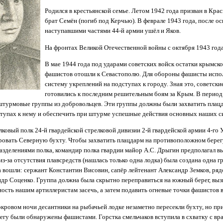
Родился в крестьянской семье. Летом 1942 года призван в К
брат Семён (погиб под Керчью). В феврале 1943 года, после ос
наступавшими частями 44-й армии ушёл и Яков.
На фронтах Великой Отечественной войны с октября 1943 года
В мае 1944 года под ударами советских войск остатки крымск
фашистов отошли к Севастополю. Для обороны фашисты исп
систему укреплений на подступах к городу. Зная это, советски
готовились к последним решительным боям за Крым. В период
штурмовые группы из добровольцев. Эти группы должны были захватить плацд
ступах к нему и обеспечить при штурме успешные действия основных наших с
лковый полк 24-й гвардейской стрелковой дивизии 2-й гвардейской армии 4-го
ровать Северную бухту. Чтобы захватить плацдарм на противоположном берег
азделениями полка, командир полка гвардии майор А.С. Дрыгин предполагал в
з-за отсутствия плавсредств (нашлась только одна лодка) была создана одна г
а вошли: сержант Константин Висовин, сапёр лейтенант Александр Земков, ря
ндр Соценко. Группа должна была скрытно переправиться на южный берег, выз
ность нашим артиллеристам засечь, а затем подавить огневые точки фашистов 
окровом ночи десантники на рыбачьей лодке незаметно пересекли бухту, но пр
гу были обнаружены фашистами. Горстка смельчаков вступила в схватку с вра