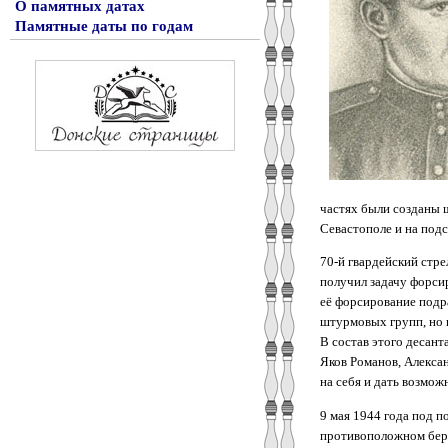
О памятных датах
Памятные даты по годам
частях были созданы 
Севастополе и на под
70-й гвардейский стре
получил задачу форси
её форсирование подр
штурмовых групп, но и
В состав этого десант
Яков Романов, Алекса
на себя и дать возмож
9 мая 1944 года под п
противоположном бере