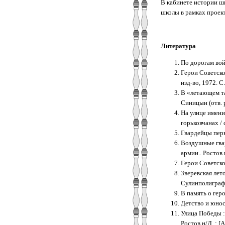
В кабинете истории шк
школы в рамках проект
Литература
По дорогам войн
Герои Советског
изд-во, 1972. С.
В «летающем та
Синицын (отв. р
На улице имени
горьковчанах / 
Гвардейцы перво
Воздушные гвар
армии.. Ростов н
Герои Советског
Зверевская лето
Сулинполиграфс
В память о геро
Детство и юност
Улица Победы :
Ростов н/Д. : [А