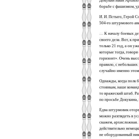
Докукин Иван Архипов
борьбе с фашизмом, уд
И. И. Пстыго, Герой 
504-го штурмового ав
… К началу боевых де
своего дела. Вот, к п
только 21 год, а он у
которые тогда, говоря
горизонт». Очень высо
правило, с небольших
случайно именно этом
Однажды, когда полк 
стоянкам, наше команд
то вражеский штаб. Ра
по просьбе Докукина,
Едва штурмовик оторва
можно разглядеть в ус
скажем, архисложная. 
действительно немецк
не оборудованный ник