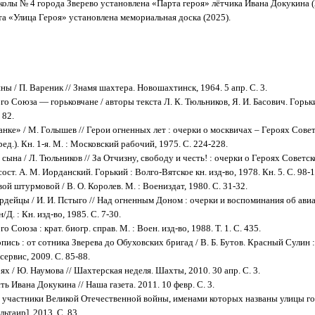
олы № 4 города Зверево установлена «Парта героя» лётчика Ивана Докукина (
а «Улица Героя» установлена мемориальная доска (2025).
ы / П. Вареник // Знамя шахтера. Новошахтинск, 1964. 5 апр. С. 3.
о Союза — горьковчане / авторы текста Л. К. Тюльников, Я. И. Басович. Горьки
 82.
нке» / М. Голышев // Герои огненных лет : очерки о москвичах – Героях Совет
ед.). Кн. 1-я. М. : Московский рабочий, 1975. С. 224‑228.
 сына / Л. Тюльников // За Отчизну, свободу и честь! : очерки о Героях Совет
сост. А. М. Иорданский. Горький : Волго-Вятское кн. изд-во, 1978. Кн. 5. С. 98‑1
й штурмовой / В. О. Королев. М. : Воениздат, 1980. С. 31-32.
дейцы / И. И. Пстыго // Над огненным Доном : очерки и воспоминания об ави
/Д. : Кн. изд-во, 1985. С. 7-30.
о Союза : крат. биогр. справ. М. : Воен. изд-во, 1988. Т. 1. С. 435.
пись : от сотника Зверева до Обуховских бригад / В. Б. Бутов. Красный Сулин :
ервис, 2009. С. 85-88.
ях / Ю. Наумова // Шахтерская неделя. Шахты, 2010. 30 апр. С. 3.
ь Ивана Докукина // Наша газета. 2011. 10 февр. С. 3.
 участники Великой Отечественной войны, именами которых названы улицы го
льтаир], 2013. С. 83.