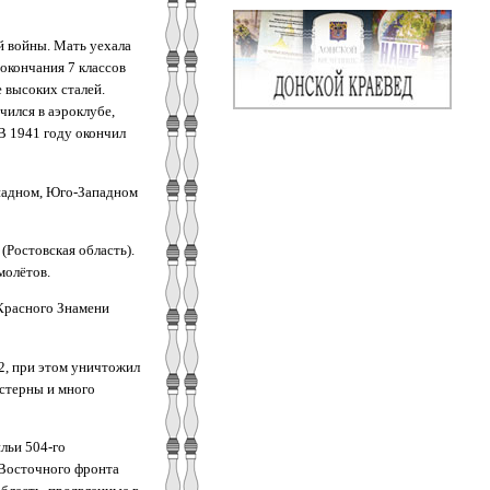
й войны. Мать уехала
 окончания 7 классов
 высоких сталей.
чился в аэроклубе,
В 1941 году окончил
падном, Юго-Западном
(Ростовская область).
молётов.
Красного Знамени
2, при этом уничтожил
истерны и много
льи 504-го
Восточного фронта