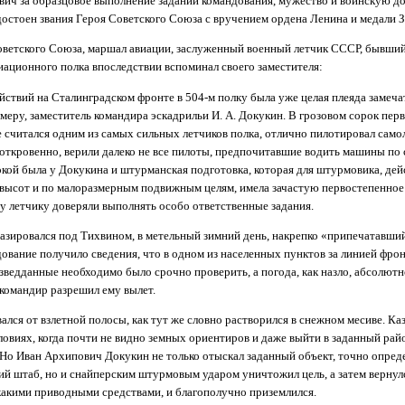
ич за образцовое выполнение заданий командования, мужество и воинскую до
остоен звания Героя Советского Союза с вручением ордена Ленина и медали З
Советского Союза, маршал авиации, заслуженный военный летчик СССР, бывши
иационного полка впоследствии вспоминал своего заместителя:
йствий на Сталинградском фронте в 504-м полку была уже целая плеяда замеч
римеру, заместитель командира эскадрильи И. А. Докукин. В грозовом сорок пер
же считался одним из самых сильных летчиков полка, отлично пилотировал само
 откровенно, верили далеко не все пилоты, предпочитавшие водить машины по
кой была у Докукина и штурманская подготовка, которая для штурмовика, дей
 высот и по малоразмерным подвижным целям, имела зачастую первостепенное 
у летчику доверяли выполнять особо ответственные задания.
базировался под Тихвином, в метельный зимний день, накрепко «припечатавши
ование получило сведения, что в одном из населенных пунктов за линией фрон
зведданные необходимо было срочно проверить, а погода, как назло, абсолютно
 командир разрешил ему вылет.
лся от взлетной полосы, как тут же словно растворился в снежном месиве. Каз
ловиях, когда почти не видно земных ориентиров и даже выйти в заданный рай
Но Иван Архипович Докукин не только отыскал заданный объект, точно опреде
ий штаб, но и снайперским штурмовым ударом уничтожил цель, а затем вернулс
акими приводными средствами, и благополучно приземлился.