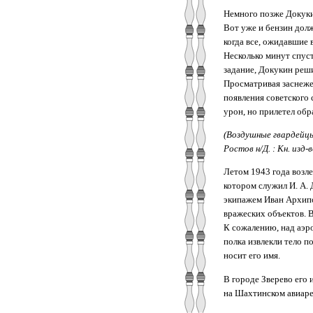
Немного позже Докукин
Вот уже и бензин дол
когда все, ожидавшие 
Несколько минут спус
задание, Докукин реш
Просматривая заснеже
появления советского 
урон, но прилетел об
(Воздушные гвардейцы 
Ростов н/Д. : Кн. изд-в
Летом 1943 года возле
котором служил И. А. 
экипажем Иван Архипо
вражеских объектов. 
К сожалению, над аэр
полка извлекли тело п
носит его имя.
В городе Зверево его 
на Шахтинском авиаре