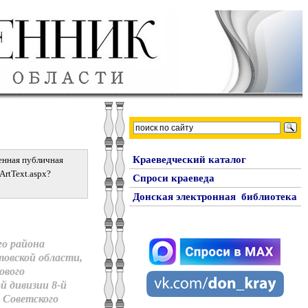
Краеведческий каталог
енная публичная
iArtText.aspx?
Спроси краеведа
Донская электронная библиотека
го района
товской области,
ового
й дивизии 8-й
 Советского