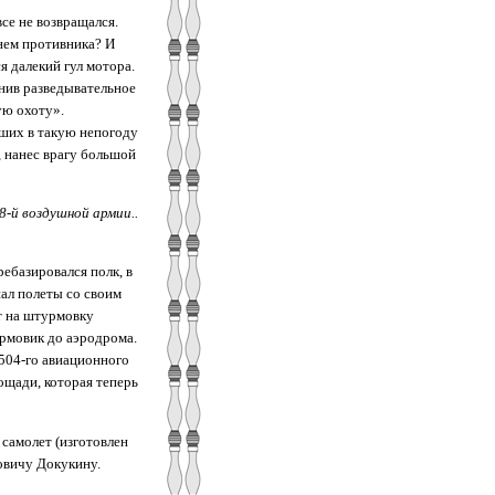
се не возвращался.
нем противника? И
я далекий гул мотора.
нив разведывательное
ую охоту».
вших в такую непогоду
, нанес врагу большой
8-й воздушной армии..
ебазировался полк, в
шал полеты со своим
т на штурмовку
урмовик до аэродрома.
504-го авиационного
ощади, которая теперь
 самолет (изготовлен
овичу Докукину.