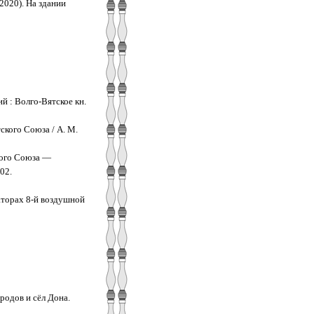
2020). На здании
й : Волго-Вятское кн.
ского Союза / А. М.
ского Союза —
02.
аторах 8-й воздушной
родов и сёл Дона.