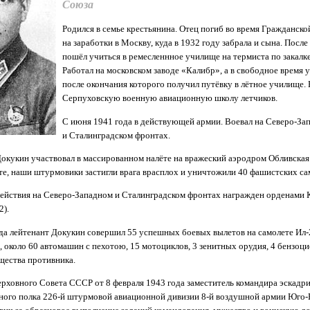
Союза
Родился в семье крестьянина. Отец погиб во время Гражданско
на заработки в Москву, куда в 1932 году забрала и сына. После
пошёл учиться в ремесленнное училище на термиста по закалке
Работал на московском заводе «Калибр», а в свободное время у
после окончания которого получил путёвку в лётное училище. 
Серпуховскую военную авиационную школу летчиков.
С июня 1941 года в действующей армии. Воевал на Северо-За
и Сталинградском фронтах.
Докукин участвовал в массированном налёте на вражеский аэродром Обливская 
те, наши штурмовики застигли врага врасплох и уничтожили 40 фашистских са
ействия на Северо-Западном и Сталинградском фронтах награжден орденами 
2).
ода лейтенант Докукин совершил 55 успешных боевых вылетов на самолете Ил-
в, около 60 автомашин с пехотою, 15 мотоциклов, 3 зенитных орудия, 4 бензоц
щества противника.
рховного Совета СССР от 8 февраля 1943 года заместитель командира эскадри
ого полка 226-й штурмовой авиационной дивизии 8-й воздушной армии Юго-