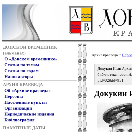
ДОНСКОЙ ВРЕМЕННИК
(альманах)
Архив краеведа ::
Перс
О «Донском временнике»
Статьи по темам
Докукин Иван Архип
Статьи по годам
библиотека ; сост. Н
Наши авторы
pid=32&id=951
АРХИВ КРАЕВЕДА
Об «Архиве краеведа»
Докукин 
Персоны
Населенные пункты
Организации
Периодические издания
Библиография
ПАМЯТНЫЕ ДАТЫ