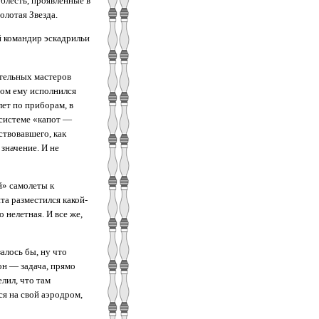
блесть, проявленные в
олотая Звезда.
й командир эскадрильи
ательных мастеров
вом ему исполнился
лет по приборам, в
 системе «капот —
ствовавшего, как
значение. И не
й» самолеты к
та разместился какой-
 нелетная. И все же,
алось бы, ну что
он — задача, прямо
лил, что там
я на свой аэродром,