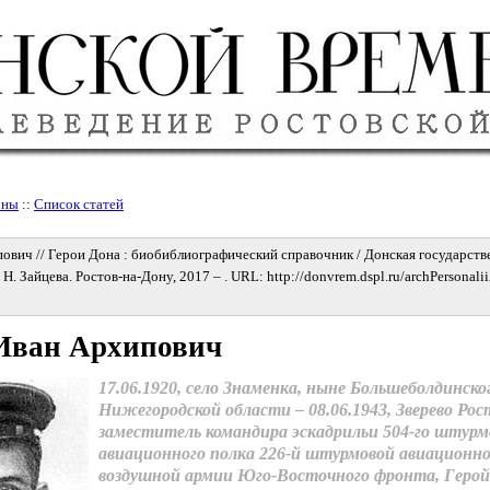
оны
::
Список статей
ович // Герои Дона : биобиблиографический справочник / Донская государств
. Н. Зайцева. Ростов-на-Дону, 2017 – . URL: http://donvrem.dspl.ru/archPersonali
Иван Архипович
17.06.1920, село Знаменка, ныне Большеболдинско
Нижегородской области – 08.06.1943, Зверево Рос
заместитель командира эскадрильи 504-го штурм
авиационного полка 226-й штурмовой авиационно
воздушной армии Юго-Восточного фронта, Герой