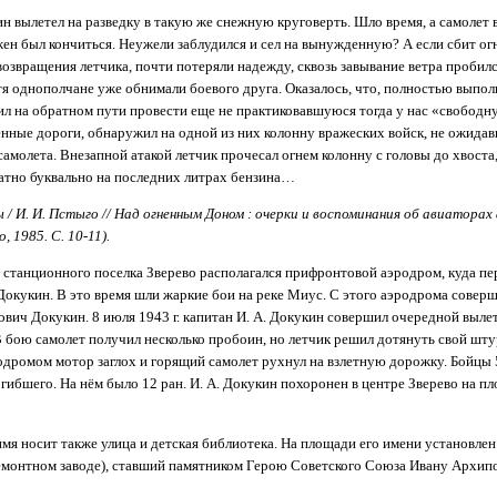
 вылетел на разведку в такую же снежную круговерть. Шло время, а самолет в
жен был кончиться. Неужели заблудился и сел на вынужденную? А если сбит ог
возвращения летчика, почти потеряли надежду, сквозь завывание ветра пробилс
тя однополчане уже обнимали боевого друга. Оказалось, что, полностью выпол
ил на обратном пути провести еще не практиковавшуюся тогда у нас «свободн
нные дороги, обнаружил на одной из них колонну вражеских войск, не ожида
самолета. Внезапной атакой летчик прочесал огнем колонну с головы до хвоста
ратно буквально на последних литрах бензина…
/ И. И. Пстыго // Над огненным Доном : очерки и воспоминания об авиаторах 
о, 1985. С. 10-11).
 станционного поселка Зверево располагался прифронтовой аэродром, куда пер
Докукин. В это время шли жаркие бои на реке Миус. С этого аэродрома совер
вич Докукин. 8 июля 1943 г. капитан И. А. Докукин совершил очередной выле
В бою самолет получил несколько пробоин, но летчик решил дотянуть свой шт
одромом мотор заглох и горящий самолет рухнул на взлетную дорожку. Бойцы 
огибшего. На нём было 12 ран. И. А. Докукин похоронен в центре Зверево на пл
имя носит также улица и детская библиотека. На площади его имени установлен
монтном заводе), ставший памятником Герою Советского Союза Ивану Архип