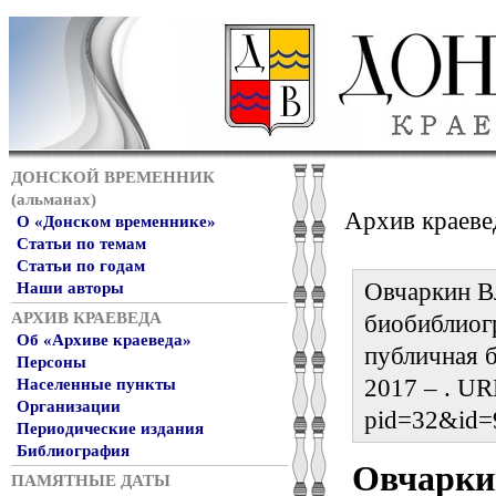
ДОНСКОЙ ВРЕМЕННИК
(альманах)
Архив краеве
О «Донском временнике»
Статьи по темам
Статьи по годам
Овчаркин В
Наши авторы
АРХИВ КРАЕВЕДА
биобиблиог
Об «Архиве краеведа»
публичная б
Персоны
2017 – . URL
Населенные пункты
Организации
pid=32&id=
Периодические издания
Библиография
Овчарки
ПАМЯТНЫЕ ДАТЫ