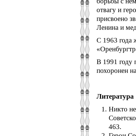
борьбы с не
отвагу и гер
присвоено зв
Ленина и мед
С 1963 года 
«Оренбургтр
В 1991 году 
похоронен н
Литература
Никто не
Советско
463.
Герои С