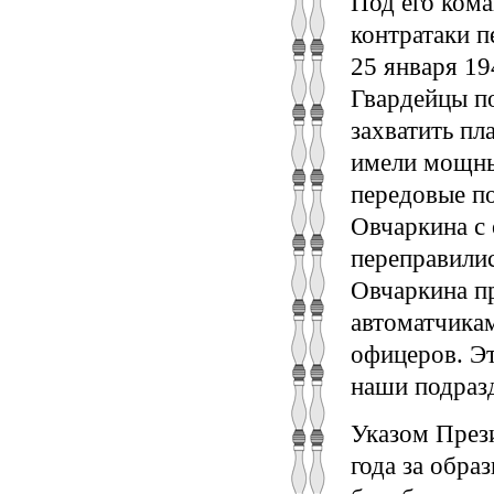
Под его ком
контратаки п
25 января 19
Гвардейцы по
захватить пл
имели мощные
передовые по
Овчаркина с
переправилис
Овчаркина п
автоматчикам
офицеров. Эт
наши подразд
Указом През
года за обра