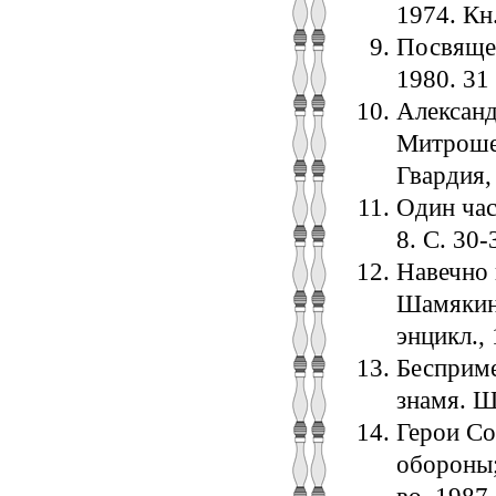
1974. Кн.
Посвящен
1980. 31 
Александр
Митрошен
Гвардия,
Один час
8. С. 30-
Навечно в
Шамякин]
энцикл., 
Бесприме
знамя. Ш
Геpои С
обороны;