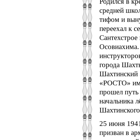
Родился в кр
средней школ
тифом и вын
переехал к с
Сантехстрое 
Осовиахима.
инструкторов
города Шахты
Шахтинский 
«РОСТО» имен
прошел путь 
начальника л
Шахтинского
25 июня 194
призван в а