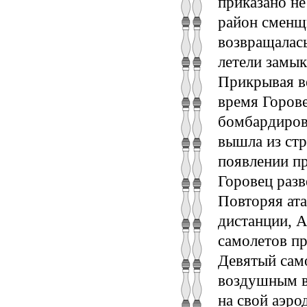
приказано не
район сменщ
возвращалас
летели замы
Прикрывая ве
время Горове
бомбардиров
вышла из стр
появлении п
Горовец разв
Повторяя ат
дистанции, 
самолетов пр
Девятый само
воздушным в
на свой аэро