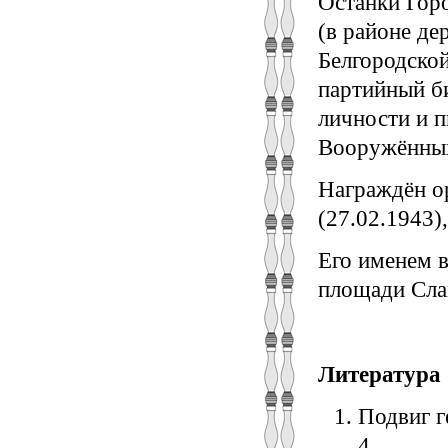
Останки Горо
(в районе д
Белгородской
партийный би
личности и п
Вооружённых
Награждён ор
(27.02.1943)
Его именем в
площади Слав
Литература
Подвиг ге
4.