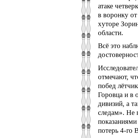
атаке четвер
в воронку от
хyтоpе Зоpи
области.
Всё это набл
достовернос
Исследовате
отмечают, чт
побед лётчик
Горовца и в 
дивизий, а 
следам». Не 
показаниями 
потерь 4-го