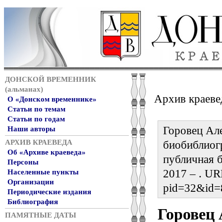
ДОНСКОЙ ВРЕМЕННИК
(альманах)
Архив краеве
О «Донском временнике»
Статьи по темам
Статьи по годам
Горовец Але
Наши авторы
АРХИВ КРАЕВЕДА
биобиблиог
Об «Архиве краеведа»
публичная б
Персоны
2017 – . URL
Населенные пункты
Организации
pid=32&id=
Периодические издания
Библиография
Горовец
ПАМЯТНЫЕ ДАТЫ