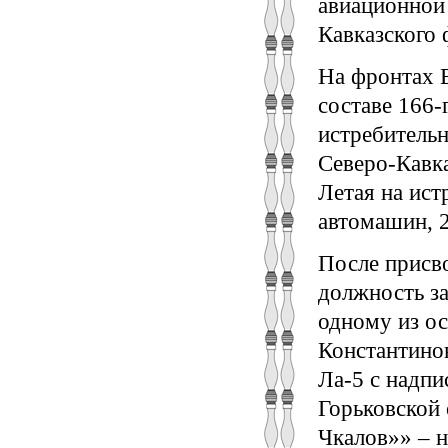
авиационной
Кавказского 
На фронтах В
составе 166-
истребительн
Северо-Кавка
Летая на ист
автомашин, 2
После присво
должность за
одному из о
Константинов
Ла-5 с надпи
Горьковской 
Чкалов»» – н