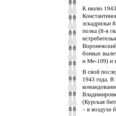
К июлю 1943
Константино
эскадрильи 8
полка (8-я г
истребитель
Воронежский
боевых вылет
и Me-109) и 
В свой после
1943 года. В
командовани
Владимировк
(Курская бит
– в воздухе 