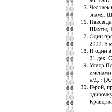
во, 1987.
Человек 
знамя. Ша
Навсегда
Шахты, 1
Один про
2000. 6 м
И один в
21 дек. С
Улица По
именами 
н/Д. : [А
Герой, п
одиночку
Кравцова 