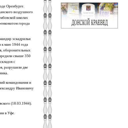
оде Оренбурге.
анского воздушного
Тамбовской школах
оенкоматом города
омандир эскадрильи
в к маю 1944 года
в, оборонительных
овредили свыше 350
складов с
в, разрушили две
ника.
ний командования и
лександру Ивановичу
ского (18.03.1944).
ии в Уфе.