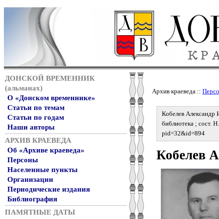
ДОНСКОЙ ВРЕМЕННИК
(альманах)
Архив краеведа ::
Перс
О «Донском временнике»
Статьи по темам
Кобелев Александр И
Статьи по годам
библиотека ; сост. Н
Наши авторы
pid=32&id=894
АРХИВ КРАЕВЕДА
Об «Архиве краеведа»
Кобелев 
Персоны
Населенные пункты
Организации
Периодические издания
Библиография
ПАМЯТНЫЕ ДАТЫ