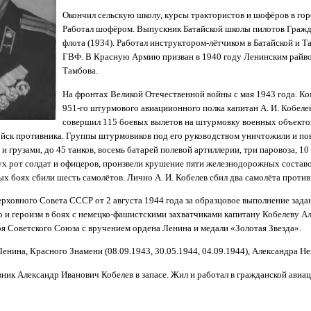
Окончил сельскую школу, курсы трактористов и шофёров в гор
Работал шофёром. Выпускник Батайской школы пилотов Гражд
флота (1934). Работал инструктором-лётчиком в Батайской и 
ГВФ. В Красную Армию призван в 1940 году Ленинским райв
Тамбова.
На фронтах Великой Отечественной войны с мая 1943 года. К
951-го штурмового авиациионного полка капитан А. И. Кобеле
совершил 115 боевых вылетов на штурмовку военных объекто
ойск противника. Группы штурмовиков под его руководством уничтожили и п
и грузами, до 45 танков, восемь батарей полевой артиллерии, три паровоза, 10 
ух рот солдат и офицеров, произвели крушение пяти железнодорожных составо
х боях сбили шесть самолётов. Лично А. И. Кобелев сбил два самолёта против
рховного Совета СССР от 2 августа 1944 года за образцовое выполнение зада
 и героизм в боях с немецко-фашистскими захватчиками капитану Кобелеву А
я Советского Союза с вручением ордена Ленина и медали «Золотая Звезда».
нина, Красного Знамени (08.09.1943, 30.05.1944, 04.09.1944), Александра Нев
ник Александр Иванович Кобелев в запасе. Жил и работал в гражданской авиац