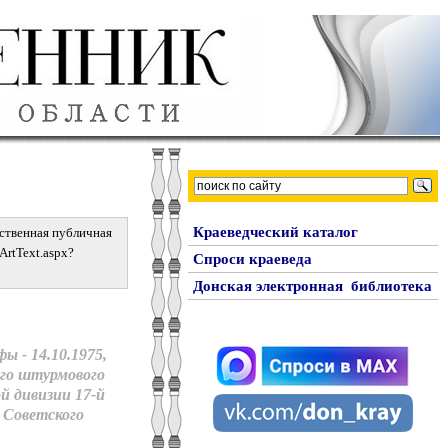
Краеведческий каталог
рственная публичная
iArtText.aspx?
Спроси краеведа
Донская электронная библиотека
ы - 14.10.1975,
-го штурмового
й дивизии 17-й
 Советского