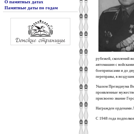
О памятных датах
Памятные даты по годам
рубежей, скоплений в
автомашин с войсками 
боеприпасами и до дв
переправы, в воздушны
Указом Президиума Ве
проявленные мужество
присвоено звание Геро
Награжден орденами Ле
С 1948 года подполков