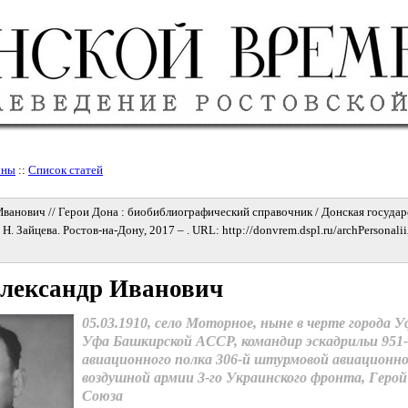
оны
::
Список статей
ванович // Герои Дона : биобиблиографический справочник / Донская госуда
. Н. Зайцева. Ростов-на-Дону, 2017 – . URL: http://donvrem.dspl.ru/archPersonali
Александр Иванович
05.03.1910, село Моторное, ныне в черте города Уф
Уфа Башкирской АССР, командир эскадрильи 951
авиационного полка 306-й штурмовой авиационно
воздушной армии 3-го Украинского фронта, Герой
Союза