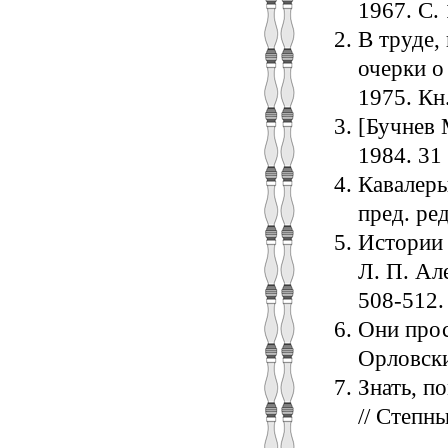
1967. С.
В труде, 
очерки о
1975. Кн.
[Бучнев 
1984. 31 
Кавалеры 
пред. ред
Истории 
Л. П. Ал
508-512.
Они прос
Орловский
Знать, п
// Степны