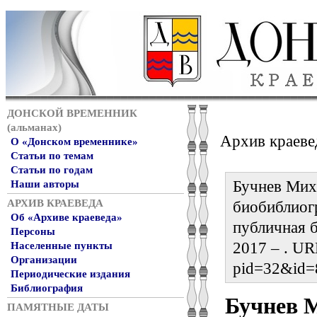
ДОНСКОЙ ВРЕМЕННИК
(альманах)
Архив краеве
О «Донском временнике»
Статьи по темам
Статьи по годам
Бучнев Миха
Наши авторы
АРХИВ КРАЕВЕДА
биобиблиог
Об «Архиве краеведа»
публичная б
Персоны
2017 – . URL
Населенные пункты
Организации
pid=32&id=
Периодические издания
Библиография
Бучнев 
ПАМЯТНЫЕ ДАТЫ