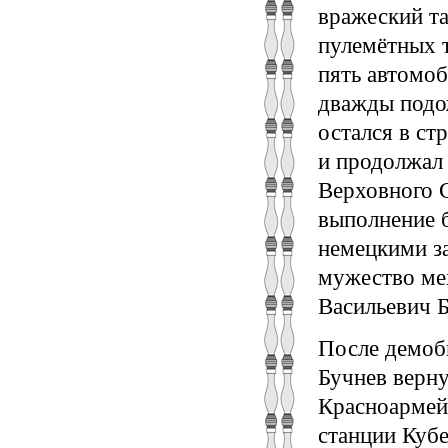
вражеский та
пулемётных т
пять автомоб
дважды подож
остался в ст
и продолжал
Верховного С
выполнение 
немецкими за
мужество ме
Васильевич Б
После демоби
Бучнев верну
Красноармей
станции Кубе