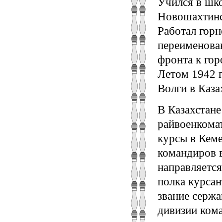
Учился в шк
Новошахтинс
Работал гор
переименова
фронта к го
Летом 1942 г
Волги в Каза
В Казахстане
райвоенкома
курсы в Кем
командиров 
направляется
полка курса
звание сержа
дивизии кома