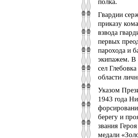
полка.
Гвардии серж
приказу кома
взвода гвард
первых преод
парохода и 
экипажем. В 
сел Глебовк
области личн
Указом През
1943 года Н
форсирование
берегу и про
звания Героя
медали «Золо