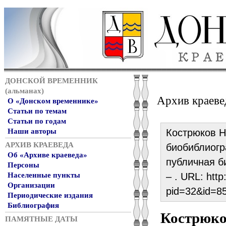
ДОНСКОЙ ВРЕМЕННИК
(альманах)
Архив краеве
О «Донском временнике»
Статьи по темам
Статьи по годам
Наши авторы
Кострюков Н
АРХИВ КРАЕВЕДА
биобиблиогр
Об «Архиве краеведа»
публичная би
Персоны
Населенные пункты
– . URL: http
Организации
pid=32&id=8
Периодические издания
Библиография
Кострюко
ПАМЯТНЫЕ ДАТЫ