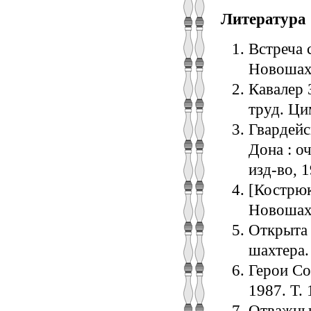
Литература
Встреча 
Новошахт
Кавалер 
труд. Цим
Гвардейс
Дона : о
изд-во, 1
[Кострюко
Новошахт
Открыта 
шахтера.
Герои Сов
1987. Т. 
Отважный