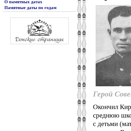
О памятных датах
Памятные даты по годам
Герой Сов
Окончил Кир
среднюю школ
с детьми (ма