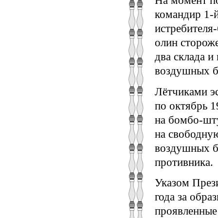
На момент п
командир 1-й
истребителя
олин стороже
два склада и
воздушных б
Лётчиками эс
по октябрь 
на бомбо-шт
на свободную
воздушных бо
противника.
Указом През
года за обра
проявленные