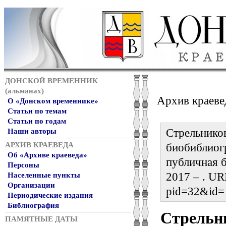
ДОНСКОЙ ВРЕМЕННИК
(альманах)
Архив краеве
О «Донском временнике»
Статьи по темам
Статьи по годам
Стрельников
Наши авторы
АРХИВ КРАЕВЕДА
биобиблиог
Об «Архиве краеведа»
публичная б
Персоны
2017 – . URL
Населенные пункты
Организации
pid=32&id=
Периодические издания
Библиография
Стрельн
ПАМЯТНЫЕ ДАТЫ