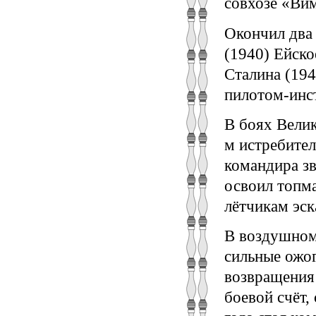
совхозе «Вим
Окончил два 
(1940) Ейск
Сталина (194
пилотом-инс
В боях Велик
м истребите
командира зв
освоил топм
лётчикам эск
В воздушном 
сильные ожог
возвращения 
боевой счёт,