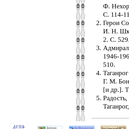
Ф. Нехор
С. 114-1
Герои Сов
И. Н. Шка
2. С. 529
Адмирал
1946‑196
510.
Таганрог 
Г. М. Бон
[и др.]. 
Радость,
Таганрог,