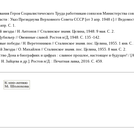
вания Героя Социалистического Труда работникам совхозов Министерства со
асти : Указ Президиума Верховного Совета СССР [от 3 апр. 1948 г.] // Ведомо
апр. С. 1.
 звезды / Н. Антонов // Сталинское знамя. Целина, 1948. 9 мая. С. 2.
Дубильер // Овеянные славой. Ростов н/Д, 1948. С. 135 -142.
ые победы / Н. Веретенников // Сталинское знамя. пос. Целина, 1955. 1 янв. С. 
 Звезды / О. Михайлов // Сталинское знамя. пос. Целина, 1955. 8 мая. С. 2.
тво Дона в биографиях и цифрах : славное прошлое, настоящее и будущее! / [А.
 Н. Зайцева и др.]. Ростов н/Д. : Печатная лавка, 2016. С. 459.