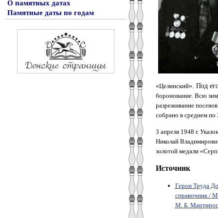
О памятных датах
Памятные даты по годам
«
Целинский
». Под ег
боронование. Всю зим
разреживание посевов,
собрано в среднем по 3
3 апреля 1948 г. Ука
Николай Владимирович
золотой медали «Серп
Источник
Герои Труда До
справочник / М-в
М. Б. Мартиросо