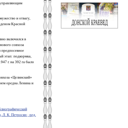
и управляющим
мужество и отвагу,
орденом Красной
вно включился в
рнового совхоза
и предпосевное
й этап: подкормка,
47 г. на 392 га было
овхоза «Целинский»
ием оредна Ленина и
иблиографический
р, Л. К. Петросян ; ред.