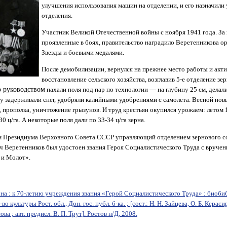
улучшения использования машин на отделении, и его назначил
отделения.
Участник Великой Отечественной войны с ноября 1941 года. За 
проявленные в боях, правительство наградило Веретенникова 
Звезды и боевыми медалями.
После демобилизации, вернулся на прежнее место работы и акти
восстановление сельского хозяйства, возглавив 5-е отделение зе
о руководством
пахали поля под пар по технологии — на глубину 25 см, делал
у задерживали снег, удобряли калийными удобрениями с самолета. Весной новы
 прополка, уничтожение грызунов. И труд крестьян окупился урожаем: летом 19
0 ц/га. А некоторые поля дали по 33-34 ц/га зерна.
зом Президиума Верховного Совета СССР управляющий отделением зернового с
 Веретенников был удостоен звания Героя Социалистического Труда с вручен
 и Молот».
на : к 70-летию учреждения звания «Герой Социалистического Труда» : биоб
о культуры Рост. обл., Дон. гос. публ. б-ка. ; [сост.: Н. Н. Зайцева, О. Б. Кераси
ва ; авт. предисл. В. П. Трут]. Ростов н/Д, 2008.