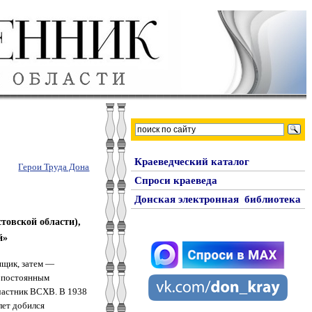
Краеведческий каталог
Герои Труда Дона
Спроси краеведа
Донская электронная библиотека
стовской области),
й»
пщик, затем —
л постоянным
частник ВСХВ. В 1938
лет добился