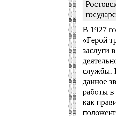
Ростовск
государ
В 1927 г
«Герой т
заслуги в
деятельн
службы. 
данное з
работы в
как прави
положени