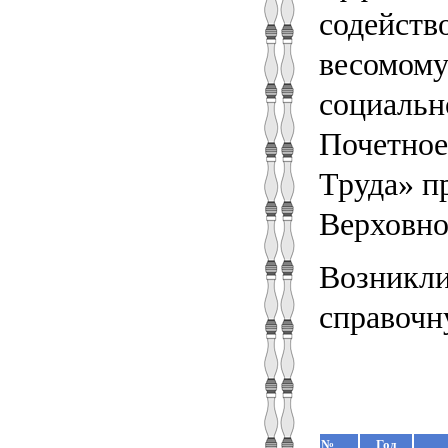
содейств
весомому
социальн
Почетное
Труда» п
Верховн
Возникли
справочн
№
Год