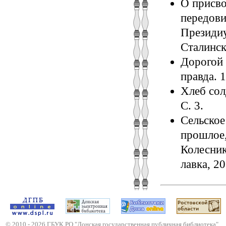
О присво
передови
Президиу
Сталинск
Дорогой 
правда. 1
Хлеб солд
С. 3.
Сельское
прошлое,
Колесник
лавка, 20
© 2010 -
2026
ГБУК РО "Донская государственная публичная библиотека"