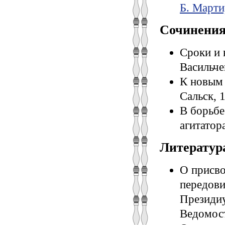
Б. Мартир
Сочинени
Сроки и 
Васильчен
К новым 
Сальск, 1
В борьбе
агитатор
Литератур
О присво
передови
Президиу
Ведомост