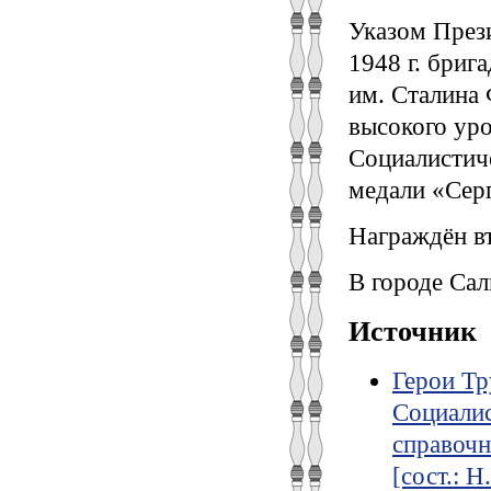
Указом През
1948 г. бриг
им. Сталина
высокого ур
Социалистиче
медали «Сер
Награждён в
В городе Сал
Источник
Герои Тр
Социалис
справочни
[сост.: Н