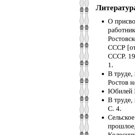
Литератур
О присво
работник
Ростовск
СССР [от
СССР. 194
1.
В труде,
Ростов н
Юбилей Г
В труде, 
С. 4.
Сельское
прошлое,
Колесник