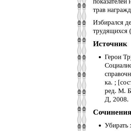
показателей 
трав награж
Избирался де
трудящихся (
Источник
Герои Тр
Социалис
справочн
ка. ; [со
ред. М. Б
Д, 2008.
Сочинени
Убирать 