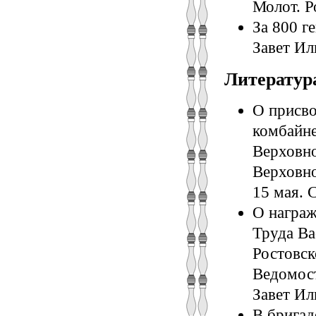
Молот. Ро
За 800 г
Завет Иль
Литератур
О присво
комбайне
Верховно
Верховно
15 мая. С
О награж
Труда Ва
Ростовско
Ведомост
Завет Иль
В бригад