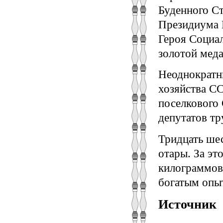
Буденного С
Президиума 
Героя Социал
золотой мед
Неоднократн
хозяйства С
поселкового 
депутатов т
Тридцать шес
отары. За эт
килограммов 
богатым опы
Источник