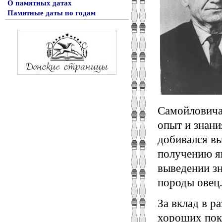
О памятных датах
Памятные даты по годам
Самойловича
опыт и знани
добивался вы
получению яг
выведении з
породы овец
За вклад в р
хороших пока