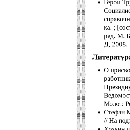
Герои Тр
Социалис
справочн
ка. ; [со
ред. М. Б
Д, 2008.
Литератур
О присво
работник
Президиу
Ведомост
Молот. Р
Стефан М
// На под
Хозяин ч