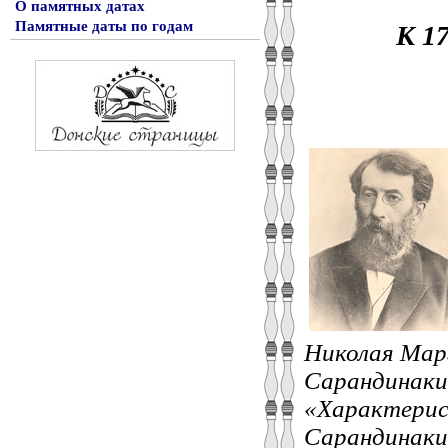
О памятных датах
Памятные даты по годам
К 1
Николая Мар
Сарандинаки.
«Характерис
Сарандинаки