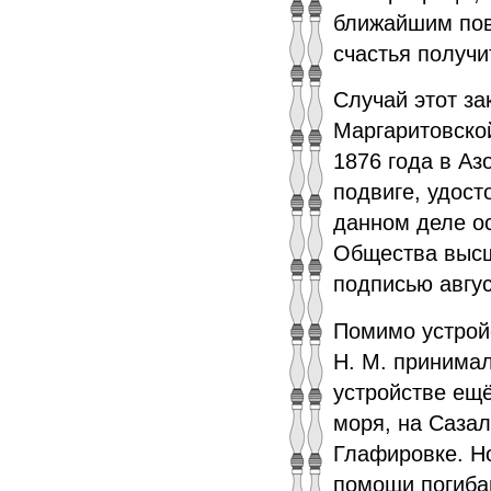
ближайшим пов
счастья получи
Случай этот за
Маргаритовской
1876 года в Аз
подвиге, удост
данном деле о
Общества высш
подписью авгу
Помимо устрой
Н. М. принимал
устройстве ещё
моря, на Сазал
Глафировке. Но
помощи погиба