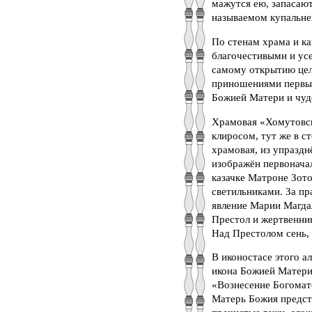
мажутся ею, запасают
называемом купальнею
По стенам храма и к
благочестивыми и ус
самому открытию цел
приношениями первых 
Божией Матери и чуде
Храмовая «Хомутовск
клиросом, тут же в с
храмовая, из упраздн
изображён первоначал
казачке Матроне Зото
светильниками. За п
явление Марии Магдал
Престол и жертвенник
Над Престолом сень,
В иконостасе этого а
икона Божией Матери 
«Вознесение Богомате
Матерь Божия предст