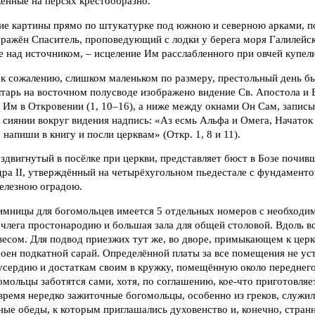
енные на персях крестообразно.
ие картины прямо по штукатурке под южною и северною арками,
бражён Спаситель, проповедующий с лодки у берега моря Галилейско
 над источником, – исцеление Им расслабленного при овчей купели
к сожалению, слишком маленьком по размеру, престольный день быв
лтарь на восточном полусводе изображено видение Св. Апостола и 
е Им в Откровении (1, 10–16), а ниже между окнами Он Сам, запис
 сиянии вокруг видения надпись: «Аз есмь Альфа и Омега, Начаток 
напиши в книгу и посли церквам» (Откр. 1, 8 и 11).
здвигнутый в посёлке при церкви, представляет бюст в Бозе почив
ра II, утверждённый на четырёхугольном пьедестале с фундаменто
железною оградою.
имницы для богомольцев имеется 5 отдельных номеров с необходи
члега простонародию и большая зала для общей столовой. Вдоль в
весом. Для подвод приезжих тут же, во дворе, примыкающем к церк
роен подкатной сарай. Определённой платы за все помещения не ус
усердию и достаткам своим в кружку, помещённую около переднего
мольцы заботятся сами, хотя, по соглашению, кое-что приготовля
ремя нередко зажиточные богомольцы, особенно из греков, служил
ые обеды, к которым приглашались духовенство и, конечно, стран