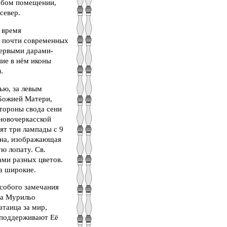
собом помещении,
север.
 время
, почти современных
первыми дарами-
ние в нём иконы
.
ью, за левым
 Божией Матери,
стороны свода сени
 новочеркасской
ят три лампады с 9
она, изображающая
ю лопату. Св.
ами разных цветов.
а широкие.
особого замечания
ка Мурильо
атаица за мир,
 поддерживают Её