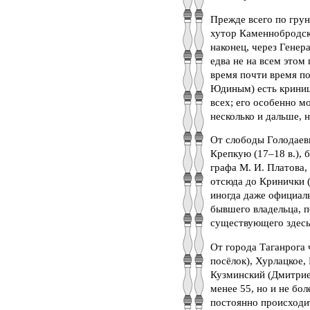
Прежде всего по гру
хутор Каменнобродски
наконец, через Генер
едва не на всем этом
время почти время по
Юдиным) есть криниц
всех; его особенно м
несколько и дальше, 
От слободы Голодаевк
Крепкую (17–18 в.),
графа М. И. Платова
отсюда до Кринички (1
иногда даже официаль
бывшего владельца, п
существующего здесь
От города Таганрога
посёлок), Хурлацкое,
Кузминский (Дмитриев
менее 55, но и не бол
постоянно происходит