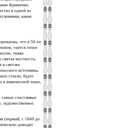
сание Кринички,
естил в одной из
атлениями, какие
зреваешь, что в 50-ти
ловом, таится тихое
ногие, тяжко
а святая местность,
 и светлее
воносного источника,
шее стекло, будто
ы в живоносной чаше,
у самых счастливых
, художественное.
к (первый, с 1849 до
о невольно доводит