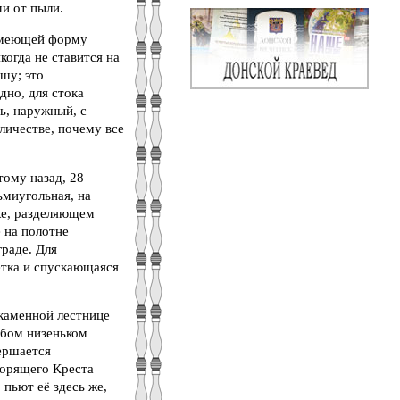
ми от пыли.
 имеющей форму
когда не ставится на
шу; это
дно, для стока
зь, наружный, с
личестве, почему все
тому назад, 28
ьмиугольная, на
ке, разделяющем
 на полотне
раде. Для
тка и спускающаяся
 каменной лестнице
обом низеньком
вершается
ворящего Креста
 пьют её здесь же,