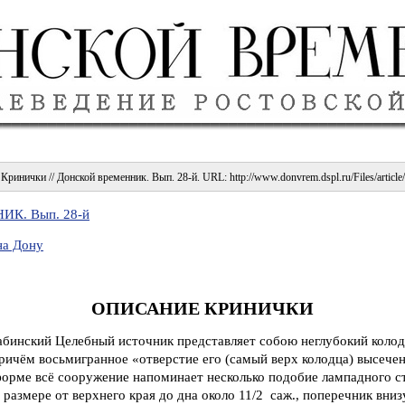
Кринички // Донской временник. Вып. 28-й. URL: http://www.donvrem.dspl.ru/Files/article/
К. Вып. 28-й
на Дону
ОПИСАНИЕ КРИНИЧКИ
абинский Целебный источник представляет собою неглубокий коло
ричём восьмигранное «отверстие его (самый верх колодца) высечен
форме всё сооружение напоминает несколько подобие лампадного с
 размере от верхнего края до дна около 11/2 саж., поперечник вниз