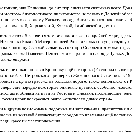
сточник, или Криничка, до сих пор считается святынею всего Дона 
 местом» благочестивого пилигримства не только в Донской област
 и по всему северному Кавказу; иногда бывали поклонники уже из 
, Таврической, Харьковской, Курской, Тамбовской и других.
оятельство объясняется тем, что насколько, по крайней мере, здесь
 Источника Божией Матери по всей России только и существуют, к
тва в пятницу Светлой седмицы: скит при Соловецком монастыре, 
рамы: в селе Валяевке, Пензенской епархии и в слободе Зуевке, Дон
той же епархии
мление поклонников в Криничку ещё (аграрные) беспорядки, котор
мого посёлка Петровского при церкви Живоносного Источника в 19
убийств с целью грабежа на большой дороге, также неподалёку от 
еперь ещё нередко некоторые одинокие путники, особенно, женско
ностям и обидам на пути из Ростова и Синявки, пролегающие чере
 России вдруг воскресают будто «опасности диких стран»!..
ти и другие возможные и подобные им затруднения, препятствия и о
многие из жителей близлежащих городов по временам ещё посещаю
о ради красоты местоположения.
действительно представляет из себя довольно красивый вид, особен