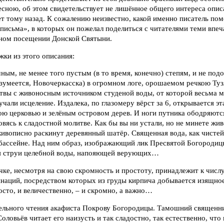
есною, об этом свидетельствует не лишённое общего интереса опи
ет тому назад. К сожалению неизвестно, какой именно писатель пом
 письма», в которых он пожелал поделиться с читателями теми впеч
ном посещении Донской Святыни.
ки из этого описания:
ным, не менее того пустым (в то время, конечно) степям, и не подо
азумеется, Новочеркасска) в огромном логе, орошаемом речкою Туз
твы с живоносным источником студеной воды, от которой весьма м
чали исцеление. Издалека, по глазомеру вёрст за 6, открывается эт
ю церковью и зелёным островом дерев. И ноги путника ободряются
овясь к сладостной мо­литве. Как бы вы ни устали, но не минете жи
ивописно раскинут деревянный шатёр. Священная вода, как чистей
 бассейне. Над ним образ, изображающий лик Пресвятой Богородиц
ся струи целебной воды, напояющей верующих…
ке, несмотря на свою скромность и простоту, принадлежит к числ
наций, посредством которых из груды кирпича добывается изящное
осто, и величественно, – и скромно, а важно…
тельного чтения акафиста Покрову Богородицы. Тамошний священни
 Соловьёв читает его наизусть и так сладостно, так естественно, чт