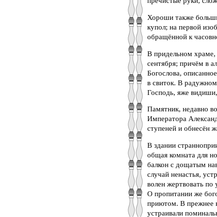
пречистые руки, слож
Хороши также больш
купол; на первой изо
обращённой к часовне
В придельном храме, 
сентября; причём в а
Богослова, описанно
в свиток. В радужном
Господь, яже видиши, 
Памятник, недавно во
Императора Александ
ступеней и обнесён 
В здании страннопри
общая комната для но
балкон с дощатым на
случай ненастья, уст
волен жертвовать по 
О пропитании же бого
приютом. В прежнее в
устраивали поминальн