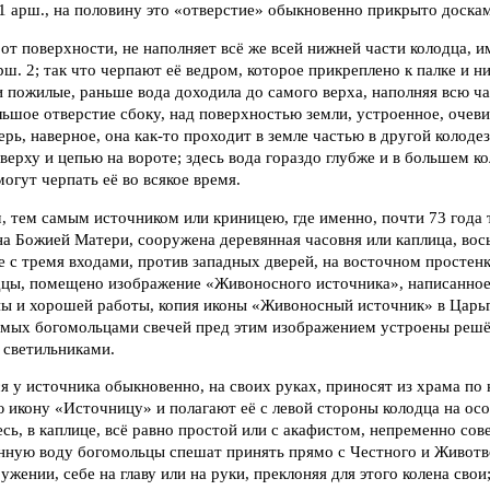
 1 арш., на половину это «отверстие» обыкновенно прикрыто доска
 от поверхности, не наполняет всё же всей нижней части колодца,
ш. 2; так что черпают её ведром, которое прикреплено к палке и ни
и пожилые, раньше вода доходила до самого верха, наполняя всю ча
ьшое отверстие сбоку, над поверхностью земли, устроенное, очеви
ерь, наверное, она как-то проходит в земле частью в другой колоде
ерху и цепью на вороте; здесь вода гораздо глубже и в большем ко
гут черпать её во всякое время.
 тем самым источником или криницею, где именно, почти 73 года 
она Божией Матери, сооружена деревянная часовня или каплица, вос
 с тремя входами, против западных дверей, на восточном простен
цы, помещено изображение «Живоносного источника», написанное
ны и хорошей работы, копия иконы «Живоносный источник» в Царьг
емых богомольцами свечей пред этим изображением устроены решё
 светильниками.
 у источника обыкновенно, на своих руках, приносят из храма по
 икону «Источницу» и полагают её с левой стороны колодца на ос
есь, в каплице, всё равно простой или с акафистом, непременно со
нную воду богомольцы спешат принять прямо с Честного и Живот
ужении, себе на главу или на руки, преклоняя для этого колена свои;