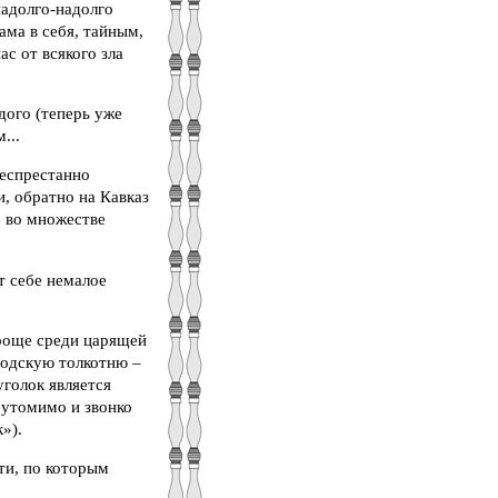
надолго-надолго
ама в себя, тайным,
с от всякого зла
дого (теперь уже
...
беспрестанно
, обратно на Кавказ
, во множестве
т себе немалое
 роще среди царящей
ородскую толкотню –
уголок является
еутомимо и звонко
»).
ти, по которым