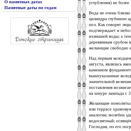
О памятных датах
углубления) не более
Памятные даты по годам
Вода не очень близко
цилиндра глубиною ар
пол. Как говорят люд
подтверждает и небол
излишней воды; а теп
деревянным срубом вв
желающие свободно мо
Над первым колодцем,
августа, являлась ик
каменном фундаменте
вышеуказанные колод
значительной величи
поставления возжига
на шнуре лампада с 3
Желающие помолиться
или террасе храмовую
аналогии; молебен зд
водосвятный; освящё
Господня, по его погр