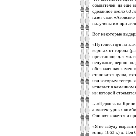
обывателей, да ещё в
сделанное около 60 л
газет свои «Азовские
получены им при лич
Вот некоторые выдерж
«Путешествуя по злач
верстах от города (р
пристанище для моли
недужные, верою полу
обозначенная каменно
становится душа, гот
над которым теперь ж
исчезает в каменном
из: которой стремят
…«Церковь на Кринич
архитектурных комби
Оно вот кажется и пр
«Я не забуду вырази
конца 1863 г.) о. Лев