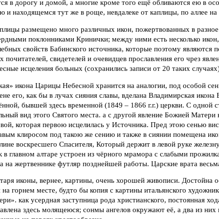
ся в дорогу и домой, а многие кроме того ещё обливаются ею в о
 и находящемся тут же в роще, невдалеке от каплицы, по аллее на 
аплицы размещено много различных икон, пожертвованных в разное
ердными поклонниками Кринички; между ними есть несколько икон
ебных свойств Бабинского источника, которые поэтому являются 
почитателей, свидетелей и очевидцев прославления его чрез явле
сные исцеления больных (сохранились записи от 20 таких случаях)
ая» икона Царицы Небесной хранится на аналогии, под особой сен
тене его, как бы в лучах сияния славы, вделана Владимирская икона
ённой, бывшей здесь временной (1849 – 1866 г.г.) церкви. С одной 
ьный вид этого Святого места. а с другой явление Божией Матери
вой, которая первою исцелилась у Источника. Пред этою сенью вис
равым клиросом под такою же сению и также в сиянии помещена ик
ине воскресшего Спасителя, Который держит в левой руке железну
 в главном алтаре устроен из чёрного мрамора с слабыми прожилк
 а на жертвеннике футляр позднейшей работы. Царские врата весьм
лтаря иконы, вернее, картины, очень хорошей живописи. Достойна 
на горнем месте, будто бы копия с картины итальянского художни
ри». как усердная заступница рода христианского, постоянная ход
авлена здесь молящеюся; сонмы ангелов окружают её, а два из них