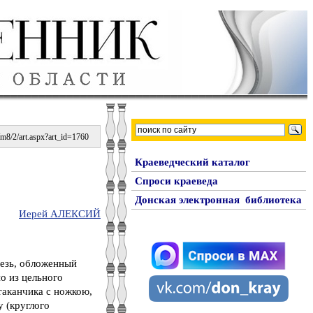
m8/2/art.aspx?art_id=1760
Краеведческий каталог
Спроси краеведа
Донская электронная библиотека
Иерей АЛЕКСИЙ
дезь, обложенный
о из цельного
таканчика с ножкою,
у (круглого