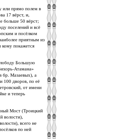
у или прямо полем в
а 17 вёрст, и,
не больше 50 вёрст;
иду поселений и всё
опским и посёлком
наиболее приятным из
м кому покажется
 слободу Большую
«Вихорь-Атамана»
 бр. Мазаевых), а
 и 100 дворов, по её
етровский, от имени
йке и теперь
енный Мост (Троицкий
й волости),
олости), всего не
 посёлков по ней