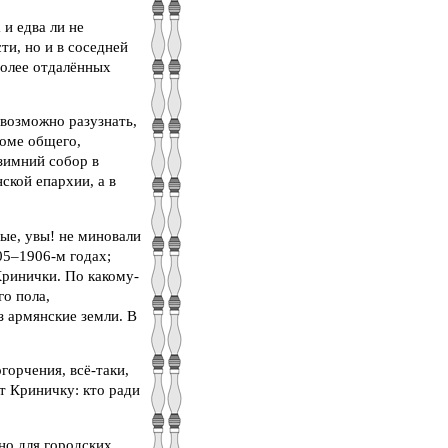
и едва ли не
и, но и в соседней
более отдалённых
 возможно разузнать,
роме общего,
зимний собор в
ской епархии, а в
ые, увы! не миновали
05–1906-м годах;
Кринички. По какому-
го пола,
з армянские земли. В
горчения, всё-таки,
т Криничку: кто ради
но для городских