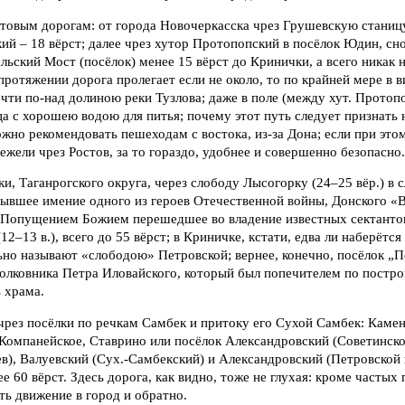
нтовым дорогам: от города Новочеркасска чрез Грушевскую станиц
й – 18 вёрст; далее чрез хутор Протопопский в посёлок Юдин, снов
альский Мост (посёлок) менее 15 вёрст до Кринички, а всего никак 
 протяжении дорога пролегает если не около, то по крайней мере в в
чти по-над долиною реки Тузлова; даже в поле (между хут. Протоп
а с хорошею водою для питья; почему этот путь следует признать 
ожно рекомендовать пешеходам с востока, из-за Дона; если при это
нежели чрез Ростов, за то гораздо, удобнее и совершенно безопасно.
и, Таганрогского округа, через слободу Лысогорку (24–25 вёр.) в
 бывшее имение одного из героев Отечественной войны, Донского 
, Попущением Божием перешедшее во владение известных сектантов
2–13 в.), всего до 55 вёрст; в Криничкe, кстати, едва ли наберётся
но называют «слободою» Петровской; вернее, конечно, посёлок „П
олковника Петра Иловайского, который был попечителем по постро
 храма.
 чрез посёлки по речкам Самбек и притоку его Сухой Самбек: Кам
 Компанейское, Ставрино или посёлок Александровский (Советинско
), Валуевский (Сух.-Самбекский) и Александровский (Петровской в
ее 60 вёрст. Здесь дорога, как видно, тоже не глухая: кроме частых
ь движение в город и обратно.