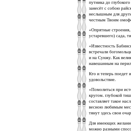
путника до глубокого
занесёт с собою райс
неслышным для других
честным Твоим омофо
«Опрятные строения, 
устаревшего) сада, т
«Известность Бабинс
встречали богомольце
и на Сунжу. Как вели
навешанным на перил
Кто и теперь поедет 
удовольствие.
«Помолиться при ист
кругом. глубокой тиш
составляет такое нас
весною любимым мест
тянут здесь свои оча
Для имеющих желание
можно разными способ