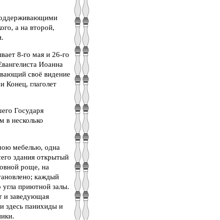
 поддерживающими
го, а на второй,
.
ает 8-го мая и 26-го
Евангелиста Иоанна
ывающий своё видение
и Конец, глаголет
шего Государя
м в несколько
мою мебелью, одна
сего здания открытый
овной роще, на
тановлено; каждый
 угла приютной залы.
ет и заведующая
и здесь панихиды и
ники.