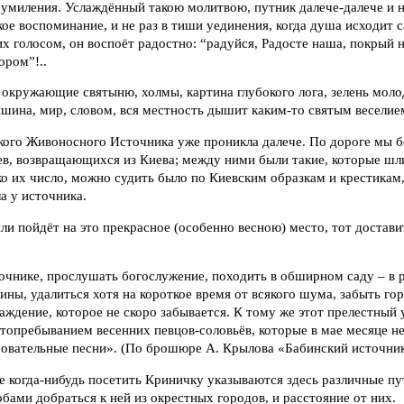
 умиления. Услаждённый такою молитвою, путник далече-далече и 
кое воспоминание, и не раз в тиши уединения, когда душа исходит с
 голосом, он воспоёт радостно: “радуйся, Радосте наша, покрый на
ром”!..
окружающие святыню, холмы, картина глубокого лога, зелень моло
ишина, мир, словом, вся местность дышит каким-то святым веселием
кого Живоносного Источника уже проникла далече. По дороге мы 
в, возвращающихся из Киева; между ними были такие, которые шли
ко их число, можно судить было по Киевским образкам и крестикам
а у источника.
или пойдёт на это прекрасное (особенно весною) место, тот достави
очнике, прослушать богослужение, походить в обширном саду – в
ины, удалиться хотя на короткое время от всякого шума, забыть г
лаждение, которое не скоро забывается. К тому же этот прелестный 
опребыванием весенних певцов-соловьёв, которые в мае месяце н
ровательные песни». (По брошюре А. Крылова «Бабинский источник
 когда-нибудь посетить Криничку указываются здесь различные пу
ами добраться к ней из окрестных городов, и расстояние от них.