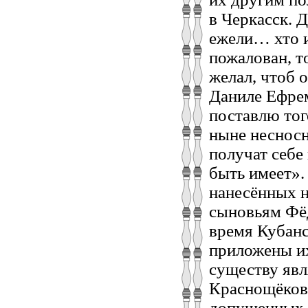
в Черкасск. 
ежели… хто и
пожалован, т
желал, чтоб 
Даниле Ефрем
поставлю то
ныне несносн
получат себе
быть имеет».
нанесённых н
сыновьям Фё
время Кубанс
приложены их
существу явл
Краснощёков 
допущенных в