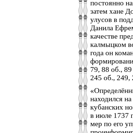
постоянно на
затем хане Д
улусов в под
Данила Ефрем
качестве пре
калмыцком во
года он кома
формирований 
79, 88 об., 8
245 об., 249, 
«Определённы
находился на
кубанских но
в июле 1737 
мер по его у
проинформиро