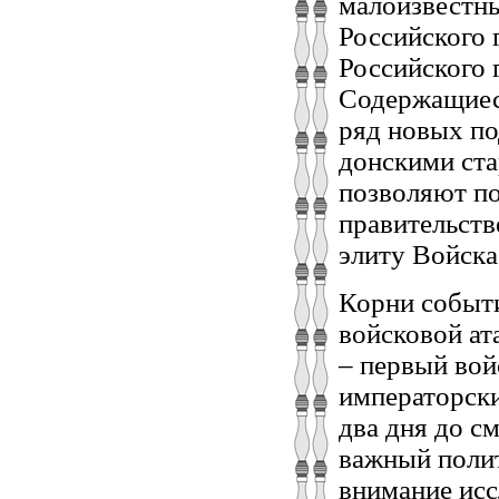
малоизвестн
Российского 
Российского 
Содержащиеся
ряд новых по
донскими ста
позволяют по
правительств
элиту Войска
Корни событи
войсковой ат
– первый вой
императорским
два дня до с
важный полит
внимание иссл