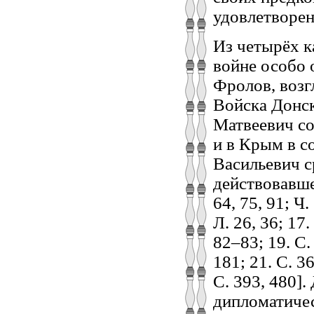
удовлетворени
Из четырёх к
войне особо 
Фролов, воз
Войска Донск
Матвеевич со
и в Крым в с
Васильевич с
действовавше
64, 75, 91; Ч.
Л. 26, 36; 17.
82–83; 19. С. 
181; 21. С. 36;
С. 393, 480]
дипломатичес