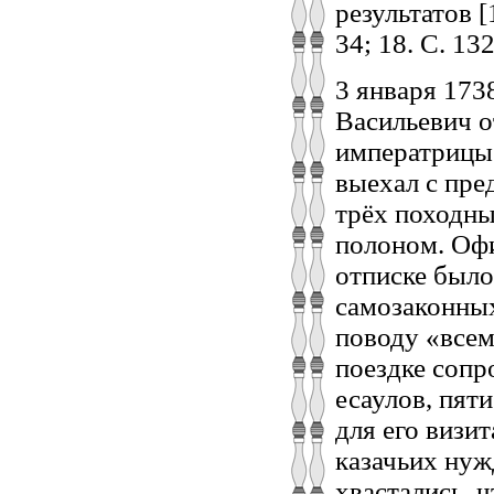
результатов [1
34; 18. С. 13
3 января 173
Васильевич о
императрицы
выехал с пре
трёх походных
полоном. Офи
отписке было
самозаконных
поводу «всем
поездке сопр
есаулов, пят
для его визи
казачьих нуж
хвастались, 