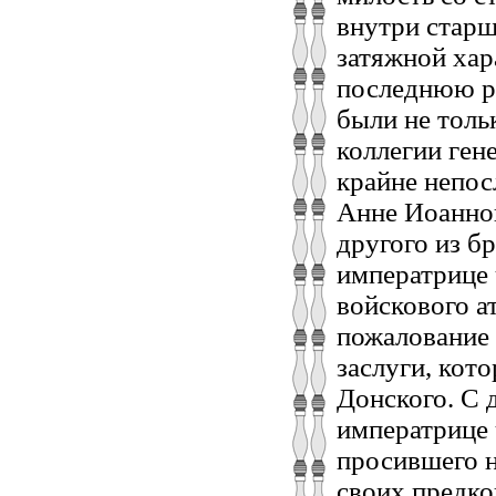
внутри старш
затяжной хар
последнюю ро
были не толь
коллегии ген
крайне непос
Анне Иоаннов
другого из б
императрице 
войскового а
пожалование 
заслуги, кот
Донского. С 
императрице
просившего н
своих предко