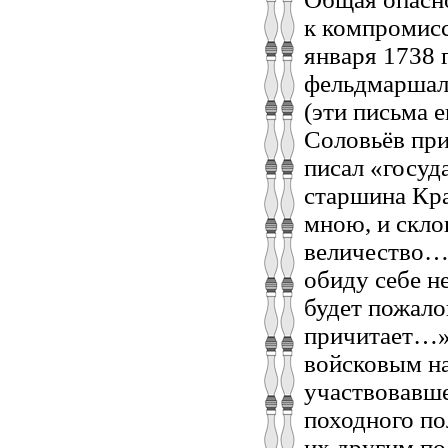
к компромисс
января 1738 
фельдмаршалу
(эти письма 
Соловьёв при
писал «госуд
старшина Кр
мною, и скло
величество… 
обиду себе н
будет пожало
причитает…»
войсковым на
участвовавше
походного по
их другим по