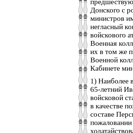
предшествую
Донского с р
министров и
негласный ко
войскового а
Военная колл
их в том же 
Военной колл
Кабинете мин
1) Наиболее 
65-летний И
войсковой ст
в качестве п
составе Перс
пожаловании 
ходатайство