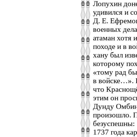
Лопухин дон
удивился и с
Д. Е. Ефремо
военных дела
атаман хотя и
походе и в в
хану был изв
которому по
«тому рад бы
в войске…». 
что Краснощё
этим он про
Дунду Омбина
произошло. П
безуспешны: 
1737 года ка