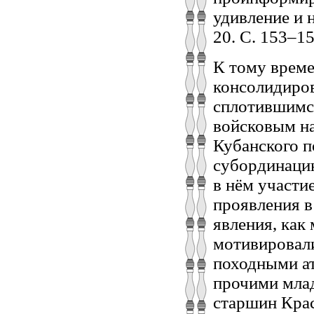
удивление и 
20. С. 153–15
К тому време
консолидиров
сплотившимс
войсковым на
Кубанского п
субординацию
в нём участи
проявления в
явления, как
мотивировали
походными ат
прочими мла
старшин Кра