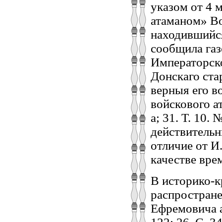
указом от 4 
атаманом» Во
находившийся
сообщила газ
Императорско
Донскаго ста
верныя его в
войскового а
а; 31. Т. 10.
действитель
отличие от И
качестве вре
В историко-к
распростране
Ефремовича ат