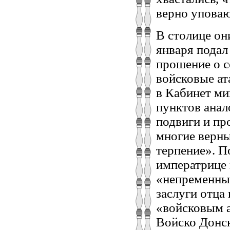
верно уповаю
В столице он
января подал
прошение о с
войсковые ат
в Кабинет м
пунктов анал
подвиги и пр
многие верны
терпение». П
императрице 
«непременным
заслуги отца
«войсковым а
Войско Донск