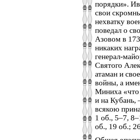
порядки». Ив
свои скромны
нехватку вое
поведал о св
Азовом в 173
никаких нагр
генерал-майо
Святого Алек
атаман и сво
войны, а име
Миниха «что 
и на Кубань, 
всякою прина
1 об., 5–7, 8–
об., 19 об.; 2
Общая опасно