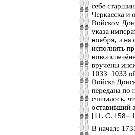
себе старшин
Черкасска и 
Войском Дон
указа импера
ноября, и на
исполнить пр
новоиспечён
вручены инсиг
1033–1033 об
Войска Донск
передана по 
считалось, ч
оставивший а
[11. С. 158– 
В начале 173