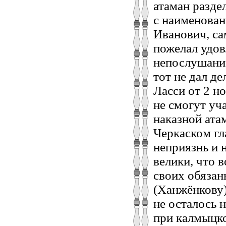
атаман раздел
с наименован
Иванович, са
пожелал удов
непослушание
тот не дал д
Ласси от 2 н
не смогут уч
наказной ата
Черкаском гл
неприязнь и 
велики, что 
своих обяза
(Ханжёнкову)
не осталось 
при калмыцко