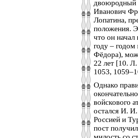
двоюродный б
Иванович Фро
Лопатина, пр
положения. Э
что он начал 
году – годом
Фёдора), мож
22 лет [10. Л
1053, 1059–105
Однако прави
окончательн
войскового а
остался И. И
Россией и Ту
пост получил
милость со с