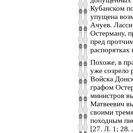
Кубанском по
упущена возм
Ачуев. Ласси
Остерману, п
пред протчи
распорятках п
Похоже, в пр
уже созрело 
Войска Донск
графом Остер
министров вы
Матвеевич вы
своими тремя
походным пи
[27. Л. 1; 28