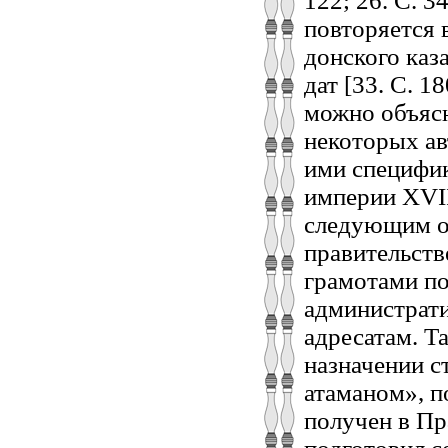
122; 26. С. 34
повторяется 
донского каз
дат [33. С. 1
можно объясн
некоторых ав
ими специфик
империи XVII
следующим о
правительств
грамотами п
администрати
адресатам. Т
назначении 
атаманом», п
получен в Пр