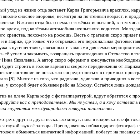
ый уход из жизни отца застанет Карпа Григорьевича врасплох, на
 вполне сносное здоровье, несмотря на почтенный возраст, и продо
ически. В жизни отца было немало тяжёлых испытаний, в том числ
ное время, под колёсами автомобиля неопытного водителя. Молодая
го средства, похожего на роскошь. Весть о трагедии скоро придёт
м и в Париж, где только что открылась его персональная фотовыстав
жа в путешествиях, связанных с важными для семьи мероприятиями
ь её успех и закрывать, возвращать произведения в Отечество в эт
ет Нина Яковлевна. А автор скоро оформит в консульстве необходи
я будет строить в голове варианты скорого передвижения от Париж
еское состояние не позволяло сосредоточиться в огромных прост
ла [8]. Многое из того, что радовало, удивляло и приводило в вост
ка, у которой будет объявлен рейс на Москву. Остаётся лишь дожда
ив на плече Карпа кофр с фотоаппаратурой, вдруг обратится с прос
ируйте нас с преподавателем. Мы не успели, а я хочу оставить 
стал лауреатом международного конкурса пианистов
».
мотреть друг на друга несколько минут, пока в видоискателе фото
ся глухой звук её затвора. Преподаватель поблагодарит фотографа 
 толком обменяться контактной информацией, побегут на посадку с