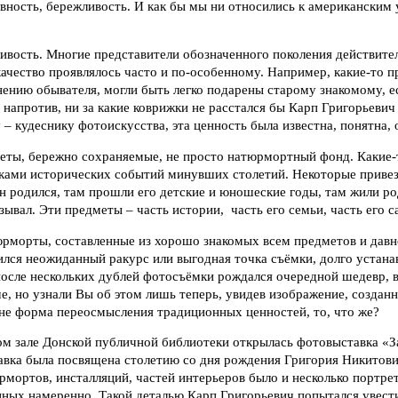
ивность, бережливость. И как бы мы ни относились к американским 
ливость. Многие представители обозначенного поколения действите
качество проявлялось часто и по-особенному. Например, какие-то 
нению обывателя, могли быть легко подарены старому знакомому, е
 напротив, ни за какие коврижки не расстался бы Карп Григорьевич
 – кудеснику фотоискусства, эта ценность была известна, понятна, 
еты, бережно сохраняемые, не просто натюрмортный фонд. Какие-
ками исторических событий минувших столетий. Некоторые привезе
он родился, там прошли его детские и юношеские годы, там жили ро
азывал. Эти предметы – часть истории, часть его семьи, часть его с
рморты, составленные из хорошо знакомых всем предметов и давно
ился неожиданный ракурс или выгодная точка съёмки, долго устана
 после нескольких дублей фотосъёмки рождался очередной шедевр, 
е, но узнали Вы об этом лишь теперь, увидев изображение, созд
не форма переосмысления традиционных ценностей, то, что же?
ом зале Донской публичной библиотеки открылась фотовыставка «З
авка была посвящена столетию со дня рождения Григория Никитов
мортов, инсталляций, частей интерьеров было и несколько портре
нных намеренно. Такой деталью Карп Григорьевич попытался увест