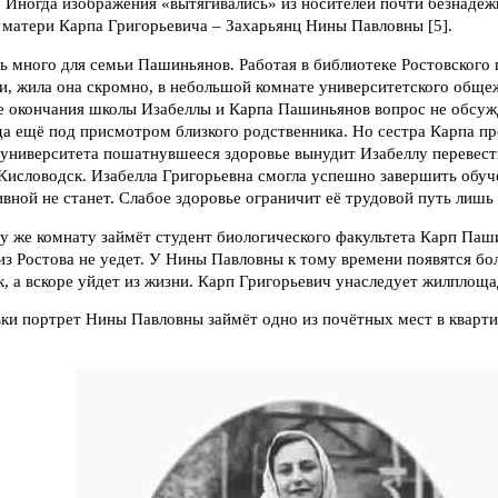
 Иногда изображения «вытягивались» из носителей почти безнадёж
 матери Карпа Григорьевича – Захарьянц Нины Павловны [5].
нь много для семьи Пашиньянов. Работая в библиотеке Ростовского
и, жила она скромно, в небольшой комнате университетского общеж
 окончания школы Изабеллы и Карпа Пашиньянов вопрос не обсужда
 да ещё под присмотром близкого родственника. Но сестра Карпа пр
 университета пошатнувшееся здоровье вынудит Изабеллу перевест
 Кисловодск. Изабелла Григорьевна смогла успешно завершить обуч
ивной не станет. Слабое здоровье ограничит её трудовой путь лишь
ту же комнату займёт студент биологического факультета Карп Паши
 из Ростова не уедет. У Нины Павловны к тому времени появятся б
, а вскоре уйдет из жизни. Карп Григорьевич унаследует жилплоща
ки портрет Нины Павловны займёт одно из почётных мест в кварти