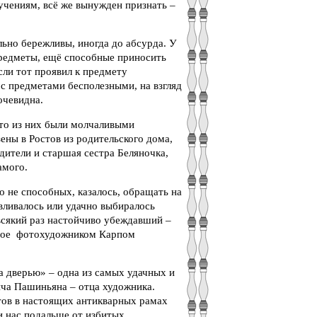
учениям, всё же вынужден признать –
льно бережливы, иногда до абсурда. У
предметы, ещё способные приносить
сли тот проявил к предмету
 с предметами бесполезными, на взгляд
очевидна.
то из них были молчаливыми
ны в Ростов из родительского дома,
дители и старшая сестра Беляночка,
амого.
 не способных, казалось, обращать на
вливалось или удачно выбиралось
всякий раз настойчиво убеждавший –
анное фотохудожником Карпом
а дверью» – одна из самых удачных и
ича Пашиньяна – отца художника.
тов в настоящих антикварных рамах
и нас подальше от избитых