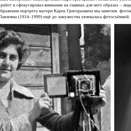
работ и сфокусировал внимание на главных для него образах – люд
зображении портрета матери Карпа Григорьевича мы заметим фоток
 Павловна (1914–1999) ещё до замужества увлекалась фотосъёмкой.