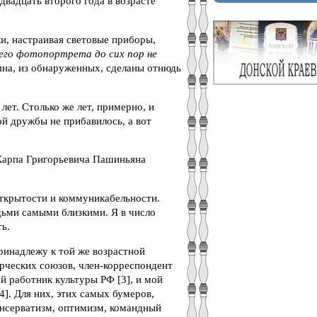
двадцать второго года в возрасте
ки, настраивая световые приборы,
шего фотопортрета до сих пор не
на, из обнаруженных, сделаны отнюдь
ет. Столько же лет, примерно, и
й дружбы не прибавилось, а вот
Карпа Григорьевича Пашиньяна
открытости и коммуникабельности.
юдьми самыми близкими. Я в число
ть.
ринадлежу к той же возрастной
орческих союзов, член-корреспондент
й работник культуры РФ [3], и мой
]. Для них, этих самых бумеров,
онсерватизм, оптимизм, командный