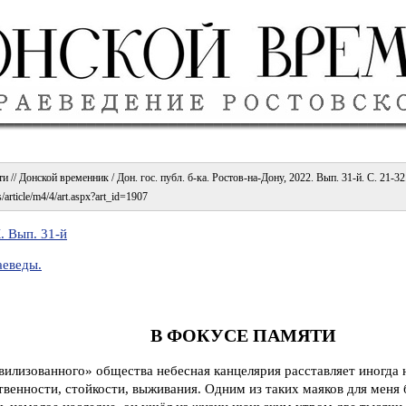
 // Донской временник / Дон. гос. публ. б-ка. Ростов-на-Дону, 2022. Вып. 31-й. C. 21-3
/article/m4/4/art.aspx?art_id=1907
Вып. 31-й
аеведы.
В ФОКУСЕ ПАМЯТИ
вилизованного» общества небесная канцелярия расставляет иногда
твенности, стойкости, выживания. Одним из таких маяков для меня