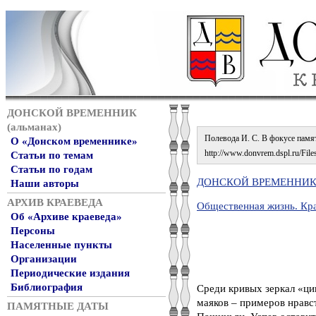
ДОНСКОЙ ВРЕМЕННИК
(альманах)
Полевода И. С. В фокусе памяти
О «Донском временнике»
http://www.donvrem.dspl.ru/Files
Статьи по темам
Статьи по годам
ДОНСКОЙ ВРЕМЕННИК. 
Наши авторы
АРХИВ КРАЕВЕДА
Общественная жизнь. Кр
Об «Архиве краеведа»
Персоны
Населенные пункты
Организации
Периодические издания
Библиография
Среди кривых зеркал «ци
маяков – примеров нравс
ПАМЯТНЫЕ ДАТЫ