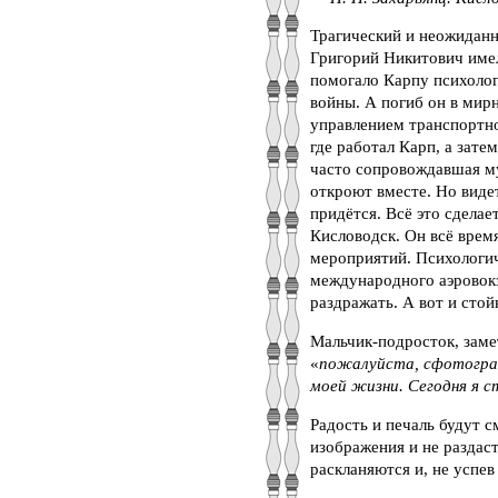
Трагический и неожиданн
Григорий Никитович имел
помогало Карпу психолог
войны. А погиб он в мир
управлением транспортно
где работал Карп, а зате
часто сопровождавшая му
откроют вместе. Но видет
придётся. Всё это сдела
Кисловодск. Он всё врем
мероприятий. Психологич
международного аэровокза
раздражать. А вот и стой
Мальчик-подросток, замет
«
пожалуйста, сфотограф
моей жизни. Сегодня я 
Радость и печаль будут с
изображения и не раздаст
раскланяются и, не успев