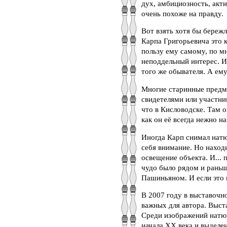
дух, амбициозность, акт
очень похоже на правду.
Вот взять хотя бы береж
Карпа Григорьевича это 
пользу ему самому, по м
неподдельный интерес. И
того же обывателя. А ему
Многие старинные предм
свидетелями или участни
что в Кисловодске. Там 
как он её всегда нежно н
Иногда Карп снимал натю
себя внимание. Но наход
освещение объекта. И...
чудо было рядом и раньш
Пашиньяном. И если это 
В 2007 году в выставочн
важных для автора. Выст
Среди изображений натюр
начала ХХ века и выделе