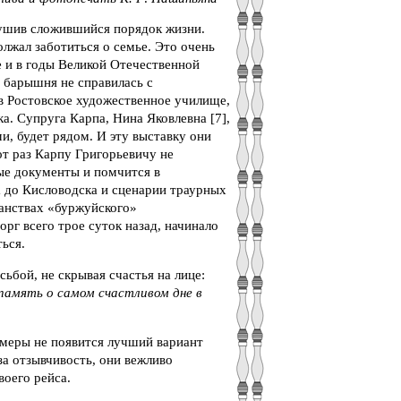
рушив сложившийся порядок жизни.
лжал заботиться о семье. Это очень
е и в годы Великой Отечественной
 барышня не справилась с
 в Ростовское художественное училище,
ка. Супруга Карпа, Нина Яковлевна [7],
, будет рядом. И эту выставку они
от раз Карпу Григорьевичу не
мые документы и помчится в
а до Кисловодска и сценарии траурных
ранствах «буржуйского»
орг всего трое суток назад, начинало
ться.
ьбой, не скрывая счастья на лице:
память о самом счастливом дне в
камеры не появится лучший вариант
за отзывчивость, они вежливо
воего рейса.