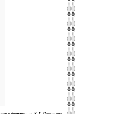
тива и фотопечать К. Г
.
Пашиньяна