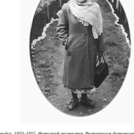
водск, 1950–1955. Фотограф неизвестен. Реставрация фотонега