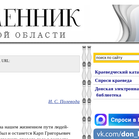
2. URL:
Краеведческий ката
Спроси краеведа
Донская электронн
библиотека
И. С. Полевода
 на нашем жизненном пути людей-
 был и останется Карп Григорьевич