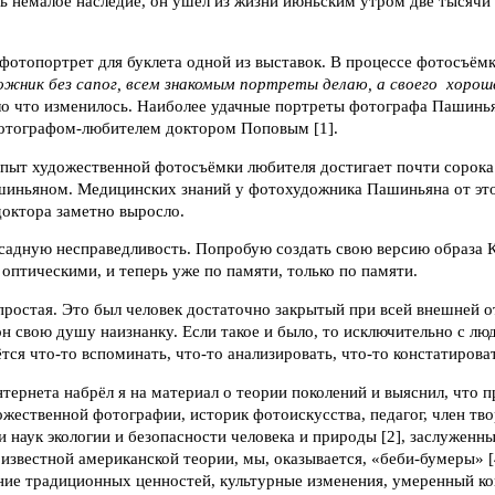
ь немалое наследие, он ушёл из жизни июньским утром две тысячи 
 фотопортрет для буклета одной из выставок. В процессе фотосъём
пожник без сапог, всем знакомым портреты делаю, а своего хоро
о что изменилось. Наиболее удачные портреты фотографа Пашинья
фотографом-любителем доктором Поповым [1].
пыт художественной фотосъёмки любителя достигает почти сорока л
шиньяном. Медицинских знаний у фотохудожника Пашиньяна от это
октора заметно выросло.
садную несправедливость. Попробую создать свою версию образа 
оптическими, и теперь уже по памяти, только по памяти.
епростая. Это был человек достаточно закрытый при всей внешней 
он свою душу наизнанку. Если такое и было, то исключительно с л
тся что-то вспоминать, что-то анализировать, что-то констатирова
тернета набрёл я на материал о теории поколений и выяснил, что п
дожественной фотографии, историк фотоискусства, педагог, член тв
наук экологии и безопасности человека и природы [2], заслуженны
известной американской теории, мы, оказывается, «беби-бумеры» [4
ие традиционных ценностей, культурные изменения, умеренный к