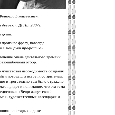
тограф неизвестен .
 дверью». ДГПБ. 2007г.
и души.
 произнёс фразу, навсегда
т в мои руки профессию
».
в течение очень длительного времени.
о безошибочный отбор.
но чувствовал необходимость создания
йти повода для встречи со зрителем.
нно и трогательно там было отражено
кта придет и понимание, что эта тема
редисловие «Вещи живут своей
мах, художественных календарях и
новления старых и даже