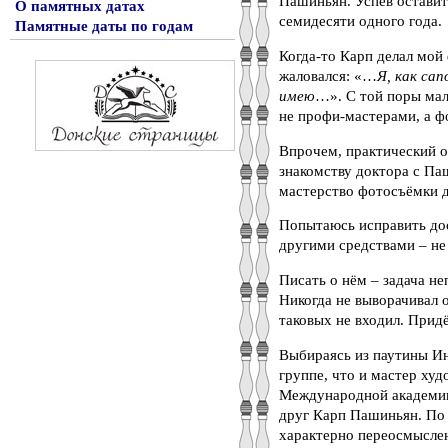
Пашиньян. Успев оставит
О памятных датах
семидесяти одного года.
Памятные даты по годам
Когда-то Карп делал мой
жаловался: «…
Я, как са
имею
…». С той поры мал
не профи-мастерами, а 
Впрочем, практический о
знакомству доктора с Па
мастерство фотосъёмки д
Попытаюсь исправить до
другими средствами – не 
Писать о нём – задача н
Никогда не выворачивал 
таковых не входил. Придё
Выбираясь из паутины Ин
группе, что и мастер ху
Международной академии 
друг Карп Пашиньян. По 
характерно переосмыслен