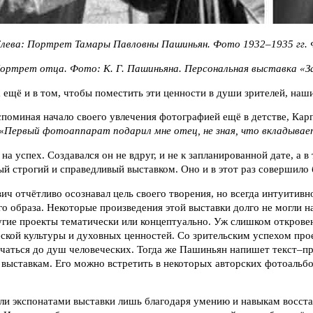
Портрет Тамары Павловны Пашиньян. Фото 1932–1935 гг. Фо
ортрет отца. Фото: К. Г. Пашиньяна. Персональная выставка «За
а ещё и в том, чтобы поместить эти ценности в души зрителей, наш
споминая начало своего увлечения фотографией ещё в детстве, Карп
«
Первый фотоаппарат подарил мне отец, не зная, что вкладывае
на успех. Создавался он не вдруг, и не к запланированной дате, а 
мый строгий и справедливый выставком. Оно и в этот раз совершил
ич отчётливо осознавал цель своего творения, но всегда интуитив
о образа. Некоторые произведения этой выставки долго не могли на
угие проекты тематически или концептуально. Уж слишком открове
кой культуры и духовных ценностей. Со зрительским успехом прое
учаться до душ человеческих. Тогда же Пашиньян напишет текст–п
ыставкам. Его можно встретить в некоторых авторских фотоальбо
ли экспонатами выставки лишь благодаря умению и навыкам восста