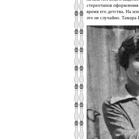
стереотипов оформления 
время его детства. На и
это не случайно. Тамара