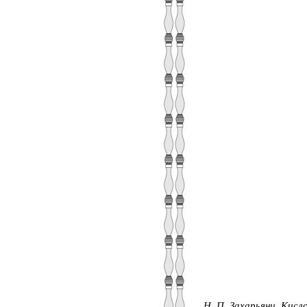
Н. П. Захарьянц.
Кисло