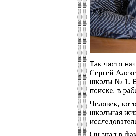
Так часто на
Сергей Алекс
школы № 1. В 
поиске, в раб
Человек, кото
школьная жиз
исследовате
Он знал в фа