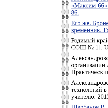
«Максим-66» /
86.
Его же. Брон
временник. Го
Родимый край
СОШ № 1]. URL
Александровс
организации 
Практические
Александров
технологий в
учителю. 2013
Щербанов В. 