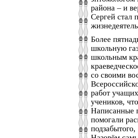
района – и ве
Сергей стал 
жизнедеятель
Более пятнад
школьную газ
школьным кра
краеведческо
со своими во
Всероссийско
работ учащих
учеников, чт
Написанные п
помогали рас
подзабытого, 
Назовём самы