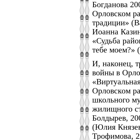
Богданова 20
Орловском ра
традиции» (В
Иоанна Казин
«Судьба райо
тебе моем?» 
И, наконец, 
войны в Орло
«Виртуальная
Орловском ра
школьного му
жилищного ст
Болдырев, 20
(Юлия Князев
Трофимова, 2