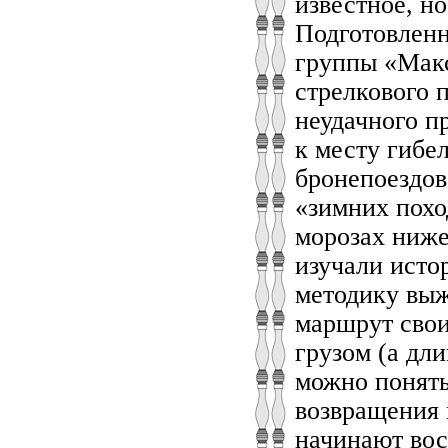
известное, н
Подготовленн
группы «Макс
стрелкового 
неудачного п
к месту гибе
бронепоездов
«зимних поход
морозах ниже
изучали исто
методику выж
маршрут свои
грузом (а дл
можно понять
возвращения 
начинают вос