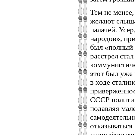
Тем не менее,
желают слыша
палачей. Усе
народов», при
был «полный 
расстрел ста
коммунистиче
этот был уже
в ходе сталин
приверженнос
СССР политич
подавляя мал
самодеятельно
отказываться
ущемлёнными о