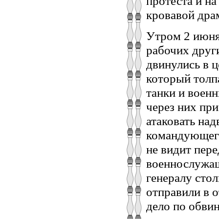
протеста и н
кровавой дра
Утром 2 июня
рабочих друг
двинулись в ц
который толпа
танки и воен
через них пр
атаковать на
командующего
не видит пере
военнослужащ
генералу стол
отправили в 
дело по обвин