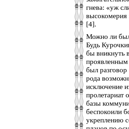
гнева: «уж с
высокомерия 
[4].
Можно ли был
Будь Курочкин
бы вникнуть 
проявленным 
был разговор 
рода возможно
исключение и
пролетариат 
базы коммуни
беспокоили б
укреплению с
планов по ос