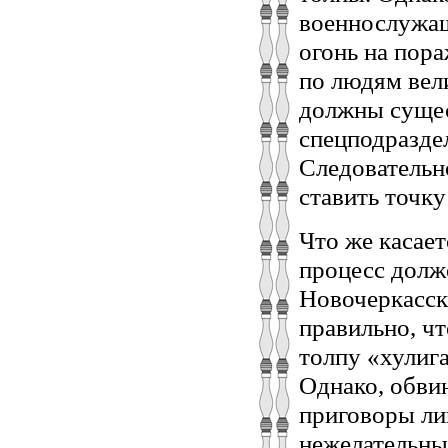
военнослужащ
огонь на пор
по людям вели
должны сущес
спецподразде
Следовательн
ставить точку
Что же касае
процесс долж
Новочеркасска
правильно, чт
толпу «хулига
Однако, обви
приговоры ли
нежелательны