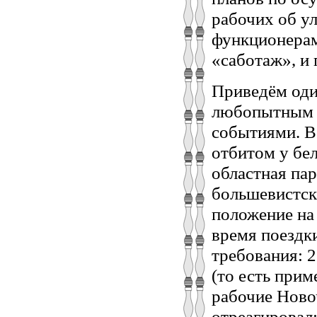
рабочих об у
функционерам
«саботаж», и 
Приведём оди
любопытным о
событиями. В
отбитом у бе
областная па
большевистск
положение на
время поездк
требования: 
(то есть прим
рабочие Новоч
отреагировал: