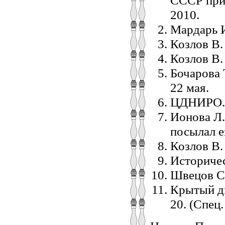
СССР при 
2010.
Мардарь И
Козлов В.
Козлов В.
Бочарова 
22 мая.
ЦДНИРО. Ф.
Ионова Л.
посылал е
Козлов В.
Историчес
Швецов С.
Крытый дв
20. (Спец.