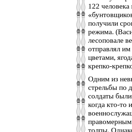
122 человека
«бунтовщиков
получили срок
режима. (Васи
лесоповале ве
отправлял им
цветами, яго
крепко-крепко
Одним из нев
стрельбы по 
солдаты были
когда кто-то 
военнослужащ
правомерными
толпы. Однак