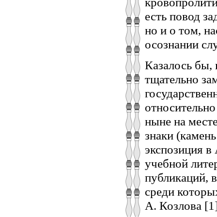
кровопролити
есть повод за
но и о том, н
осознании сл
Казалось бы, 
тщательно за
государственн
относительно
ныне на мест
знаки (камен
экспозиция в 
учебной лите
публикаций, 
среди которы
А. Козлова [