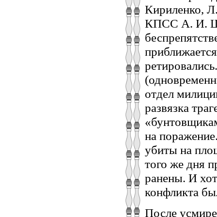
Кириленко, Л.
КПСС А. И. Ш
беспрепятств
приближается
ретировались
(одновременн
отдел милиции
развязка траг
«бунтовщикам»
на поражение
убиты на пло
того же дня 
ранены. И хо
конфликта бы
После усмирен