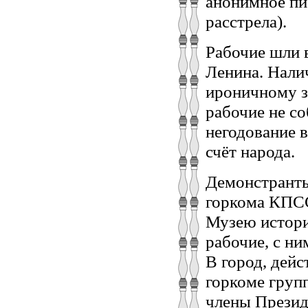
анонимное пи
расстрела).
Рабочие шли 
Ленина. Нали
ироничному з
рабочие не со
негодование 
счёт народа.
Демонстранты
горкома КПСС
Музею истории
рабочие, с ни
В город, дейс
горкоме груп
члены Презид