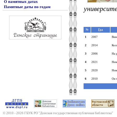
О памятных датах
Памятные даты по годам
университе
№
Год
1
2007
Вин
2
2014
Кол
3
2006
На р
4
2021
Нем
5
2020
Нов
6
2010
Он 
© 2010 -
2026
ГБУК РО "Донская государственная публичная библиотека"