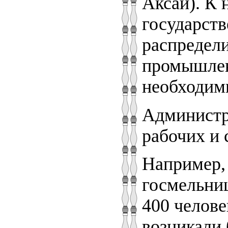
Аксай). К 
государств
распредел
промышлен
необходим
Администр
рабочих и
Например,
госмельниц
400 челове
возникали 