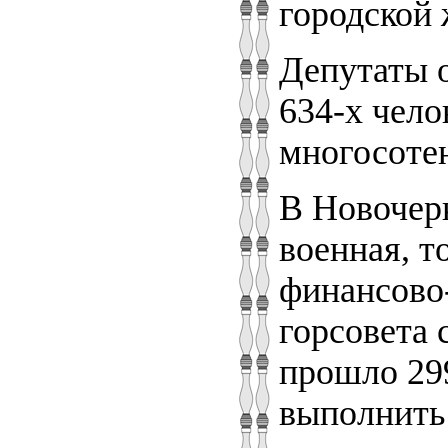
городской 
Депутаты о
634-х чело
многосотен
В Новочерк
военная, т
финансово-
горсовета 
прошло 299
выполнить 