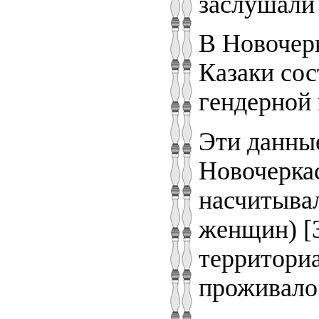
заслушали 
В Новочерк
Казаки сос
гендерной 
Эти данные
Новочеркас
насчитывал
женщин) [3
территориа
проживало 