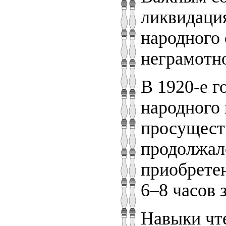
ликвидаци
народного 
неграмотно
В 1920-е г
народного
просуществ
продолжало
приобретен
6–8 часов 
Навыки чте