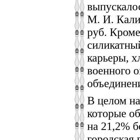
выпускалос
М. И. Кали
руб. Кроме
силикатны
карьеры, х
военного о
объединени
В целом н
которые об
на 21,2% б
городская 