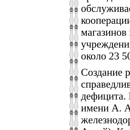
обслужива
кооперации
магазинов 
учреждений
около 23 50
Создание р
справедли
дефицита. 
имени А. А
железнодор