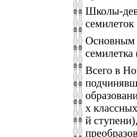
Школы-дев
семилеток (
Основным з
семилетка 
Всего в Но
подчинявш
образовани
х классных
й ступени)
преобразо