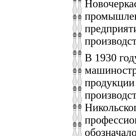
Новочеркас
промышлен
предприяти
производст
В 1930 го
машиностр
продукции 
производст
Никольског
профессион
обозначало