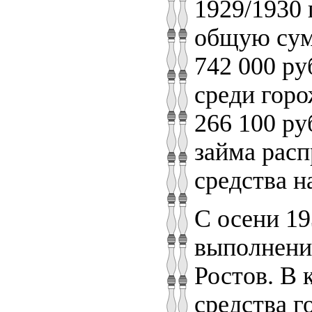
1929/1930 
общую сумм
742 000 ру
среди горо
266 100 ру
займа расп
средства н
С осени 1
выполнени
Ростов. В 
средства г