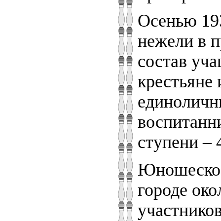
Осенью 193
нежели в 
состав уча
крестьяне 
единолични
воспитанни
ступени – 
Юношеское
городе око
участников