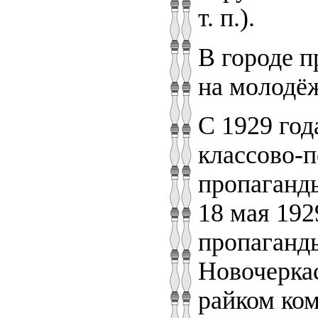
т. п.).
В городе п
на молодё
С 1929 год
классово-
пропаганды
18 мая 192
пропаганды
Новочеркас
райком ком