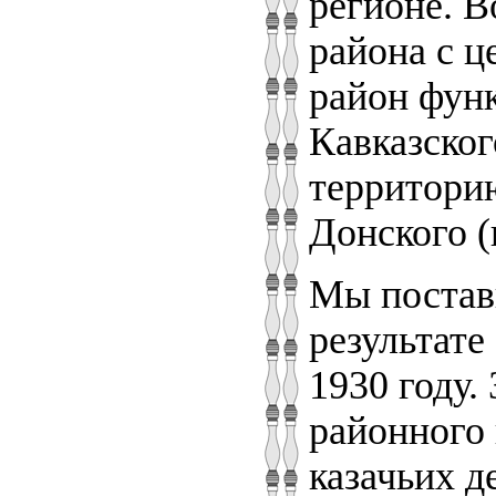
регионе. В
района с ц
район функ
Кавказско
территорию
Донского (
Мы постави
результате
1930 году.
районного 
казачьих д