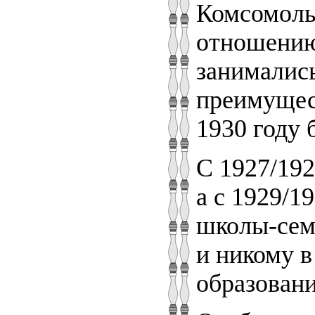
Комсомольс
отношению
занималис
преимущест
1930 году 
С 1927/192
а с 1929/1
школы-семи
и никому в
образовани