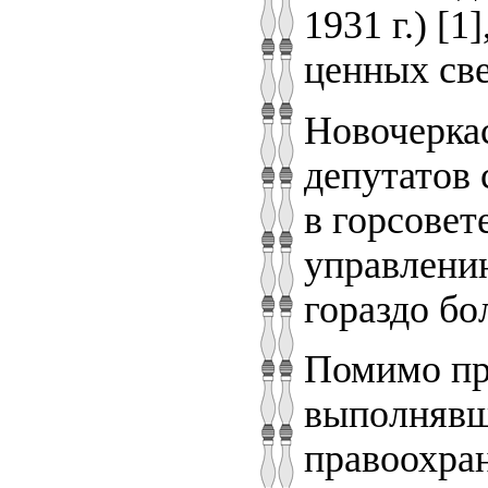
1931 г.) [
ценных св
Новочеркас
депутатов 
в горсовет
управлени
гораздо бо
Помимо пр
выполнявш
правоохра