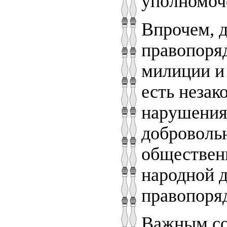
уполномоч
Впрочем, 
правопоряд
милиции и 
есть незак
нарушения
добровольн
обществен
народной д
правопоряд
Важным со