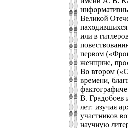
имени А. В. К
информативный
Великой Отече
находившихся 
или в гитлеро
повествовани
первом («Фрон
женщине, прос
Во втором («С
времени, бла
фактографиче
В. Градобоев 
лет: изучая а
участников во
научную лите