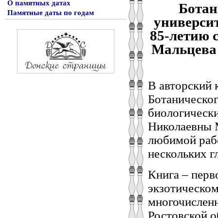
О памятных датах
Ботан
Памятные даты по годам
университ
85-летию с
Мальцева А.
В авторский 
Ботаническог
биологически
Николаевны М
любимой рабо
нескольких гл
Книга – перв
экзотическом
многочисленн
Ростовской о