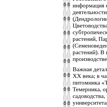
информация о
деятельности
(Дендрологии
Цветоводства
субтропическ
растений, Па
(Семеноведе
растений). В
производстве
Важная детал
ХХ века; в ч
питомника «Т
Темерника, о
садоводства,
университет