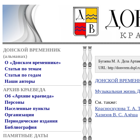
ДОНСКОЙ ВРЕМЕННИК
(альманах)
Бугаева М. А. Дела Артамо
О «Донском временнике»
URL: http://donvrem.dspl.ru
Статьи по темам
Статьи по годам
ДОНСКОЙ ВРЕМЕННИ
Наши авторы
АРХИВ КРАЕВЕДА
Музыкальная жизнь 
Об «Архиве краеведа»
См. также:
Персоны
Красноскулова Т. А. Т
Населенные пункты
Хазизов В. С. Алёша
Организации
Периодические издания
Библиография
ПАМЯТНЫЕ ДАТЫ