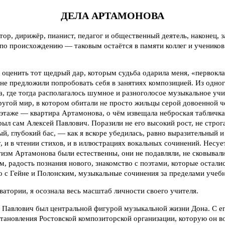
ДЕЛА АРТАМОНОВА
ор, дирижёр, пианист, педагог и общественный деятель, наконец, 
 по происхождению — таковым остаётся в памяти коллег и ученико
 я оценить тот щедрый дар, которым судьба одарила меня, «первокл
не предложили попробовать себя в занятиях композицией. Из одно
а, где тогда располагалось шумное и разноголосое музыкальное учи
ругой мир, в котором обитали не просто жильцы серой довоенной ч
таже — квартира Артамонова, о чём извещала неброская табличка 
рыл сам Алексей Павлович. Поразили не его высокий рост, не строг
й, глубокий бас, — как я вскоре убедилась, равно выразительный и 
, и в чтении стихов, и в иллюстрациях вокальных сочинений. Несуе
тизм Артамонова были естественны, они не подавляли, не сковыва
м, радость познания нового, знакомство с поэтами, которые остал
о с Гейне и Полонским, музыкальные сочинения за пределами учебн
ватории, я осознала весь масштаб личности своего учителя.
 Павлович был центральной фигурой музыкальной жизни Дона. С ег
тановления Ростовской композиторской организации, которую он во