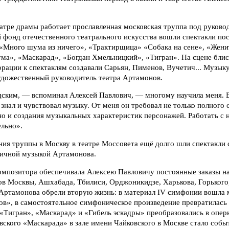
театре драмы работает прославленная московская труппа под руково
й фонд отечественного театрального искусства вошли спектакли по
, «Много шума из ничего», «Трактирщица» «Собака на сене», «Жени
ума», «Маскарад», «Богдан Хмельницкий», «Тигран». На сцене бли
орации к спектаклям создавали Сарьян, Пименов, Вучетич... Музыку
удожественный руководитель театра Артамонов.
адским, — вспоминал Алексей Павлович, — многому научила меня. 
знал и чувствовал музыку. От меня он требовал не только полного 
о и создания музыкальных характеристик персонажей. Работать с 
ельно».
ия труппы в Москву в театре Моссовета ещё долго шли спектакли 
ичной музыкой Артамонова.
композитора обеспечивала Алексею Павловичу постоянные заказы на
ов Москвы, Ашхабада, Тбилиси, Орджоникидзе, Харькова, Горького
Артамонова обрели вторую жизнь: в материал IV симфонии вошла м
в», в самостоятельное симфоническое произведение превратилась
«Тигран», «Маскарад» и «Гибель эскадры» преобразовались в опер
ского «Маскарада» в зале имени Чайковского в Москве стало собы