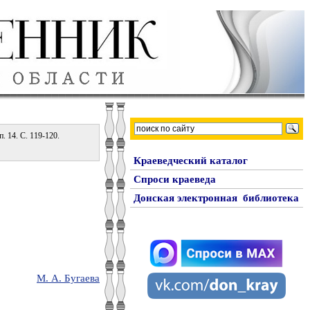
. 14. С. 119-120.
Краеведческий каталог
Спроси краеведа
Донская электронная библиотека
М. А. Бугаева