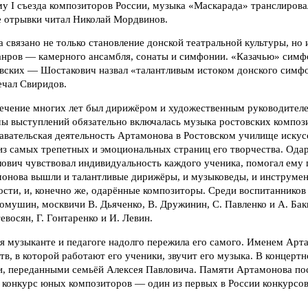
у I съезда композиторов России, музыка «Маскарада» транслиров
е отрывки читал Николай Мордвинов.
связано не только становление донской театральной культуры, но
нров — камерного ансамбля, сонаты и симфонии. «Казачью» сим
вских — Шостакович назвал «талантливым истоком донского сим
ечал Свиридов.
течение многих лет был дирижёром и художественным руководител
ы выступлений обязательно включалась музыка ростовских компози
авательская деятельность Артамонова в Ростовском училище искусс
из самых трепетных и эмоциональных страниц его творчества. Ода
лович чувствовал индивидуальность каждого ученика, помогал ему 
монова вышли и талантливые дирижёры, и музыковеды, и инструмен
сти, и, конечно же, одарённые композиторы. Среди воспитанников
мушин, москвичи В. Дьяченко, В. Дружинин, С. Павленко и А. Бак
евосян, Г. Гонтаренко и И. Левин.
 музыканте и педагоге надолго пережила его самого. Именем Арт
тв, в которой работают его ученики, звучит его музыка. В концерт
и, переданными семьёй Алексея Павловича. Памяти Артамонова по
 конкурс юных композиторов — один из первых в России конкурсов 