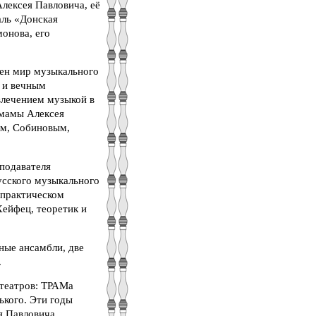
лексея Павловича, её
аль «Донская
онова, его
чен мир музыкального
а и вечным
увлечением музыкой в
 мамы Алексея
ым, Собиновым,
подавателя
усского музыкального
-практическом
Хейфец, теоретик и
ные ансамбли, две
.
 театров: ТРАМа
ького. Эти годы
я Павловича