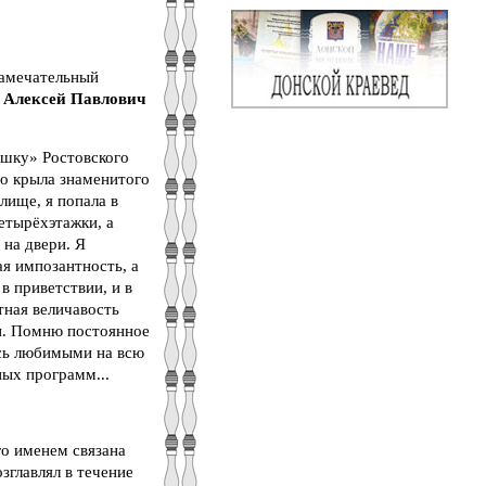
замечательный
в
Алексей Павлович
ашку» Ростовского
го крыла знаменитого
лище, я попала в
етырёхэтажки, а
на двери. Я
ая импозантность, а
в приветствии, и в
тная величавость
ли. Помню постоянное
ись любимыми на всю
ых программ...
о именем связана
зглавлял в течение