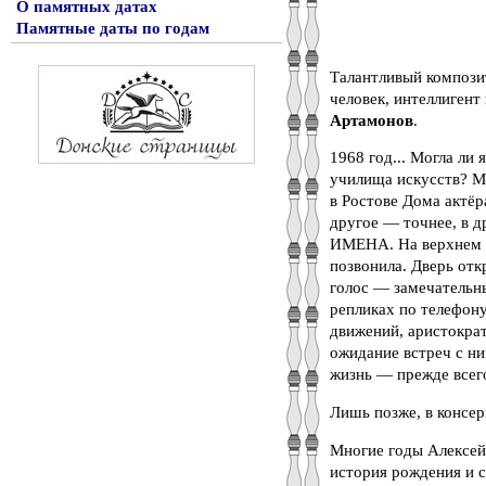
О памятных датах
Памятные даты по годам
Талантливый композит
человек, интеллигент
Артамонов
.
1968 год... Могла ли
училища искусств? М
в Ростове Дома актёр
другое — точнее, в д
ИМЕНА. На верхнем э
позвонила. Дверь отк
голос — замечательны
репликах по телефону
движений, аристокра
ожидание встреч с ни
жизнь — прежде всег
Лишь позже, в консер
Многие годы Алексей
история рождения и с