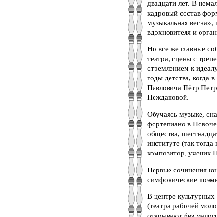
двадцати лет. В нема
кадровый состав фор
музыкальная весна»,
вдохновителя и орган
Но всё же главные со
театра, сцены с треп
стремлением к идеалу
годы детства, когда
Павловича Пётр Петр
Неждановой.
Обучаясь музыке, сн
фортепиано в Новочер
общества, шестнадца
институте (так тогда
композитор, ученик Н
Первые сочинения юн
симфонические поэмы
В центре культурных 
(театра рабочей моло
открывают без малог