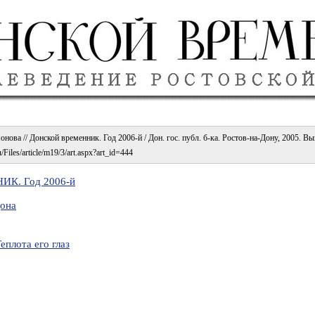
нова // Донской временник. Год 2006-й / Дон. гос. публ. б-ка. Ростов-на-Дону, 2005. Вып
/Files/article/m19/3/art.aspx?art_id=444
К. Год 2006-й
Дона
еплота его глаз