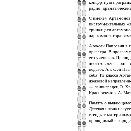
концертную программ
радио, драматически
С именем Артамонова 
инструментальных жа
тринадцати артамоно
дар композитора отм
Алексей Павлович в 
оркестра. В программ
его учеников. Препод
десятков лет — одна 
педагог, Алексей Пав
себя. Из класса Арта
джазовой направленно
— ленинградец О. Хро
Красноскулов, А. Мат
Память о выдающемся
Детская школа искусс
стенды с материалам
проводимый в городе