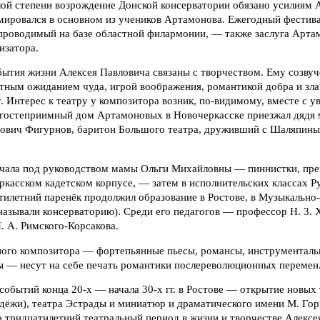
лой степени возрождение Донской консерватории обязано усилиям А
мировался в основном из учеников Артамонова. Ежегодный фестив
 проводимый на базе областной филармонии, — также заслуга Артам
изатора.
бытия жизни Алексея Павловича связаны с творчеством. Ему созву
етным ожиданием чуда, игрой воображения, романтикой добра и зл
. Интерес к театру у композитора возник, по-видимому, вместе с 
 в гостеприимный дом Артамоновых в Новочеркасске приезжал дядя
ович Фигурнов, баритон Большого театра, друживший с Шаляпин
ачала под руководством мамы Ольги Михайловны — пиннистки, пре
касском кадетском корпусе, — затем в исполнительских классах Р
тилетний паренёк продолжил образование в Ростове, в Музыкально
 называли консерваторию). Среди его педагогов — профессор Н. 3. 
. А. Римского-Корсакова.
ого композитора — фортепьянные пьесы, романсы, инструменталь
 — несут на себе печать романтики послереволюционных перемен
событий конца 20-х — начала 30-х гг. в Ростове — открытие новых
дёжи), театра Эстрады и миниатюр и драматического имени М. Гор
о тридцатилетний театральный период в жизни и творчестве Алексе