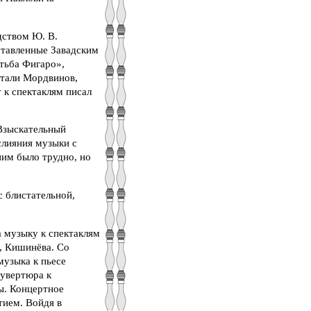
дством Ю. В.
ставленные Завадским
тьба Фигаро»,
стали Мордвинов,
 к спектаклям писал
Взыскательный
слияния музыки с
ним было трудно, но
с блистательной,
 музыку к спектаклям
, Кишинёва. Со
узыка к пьесе
 увертюра к
ы. Концертное
тием. Войдя в