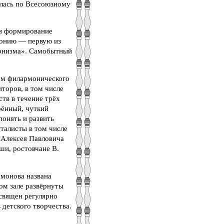
алась по Всесоюзному
 и формирование
фонию — первую из
фонизма». Самобытный
ем филармонического
торов, в том числе
тв в течение трёх
рённый, чуткий
понять и развить
талисты в том числе
 Алексея Павловича
ши, ростовчане В.
амонова названа
ном зале развёрнуты
священ регулярно
детского творчества.