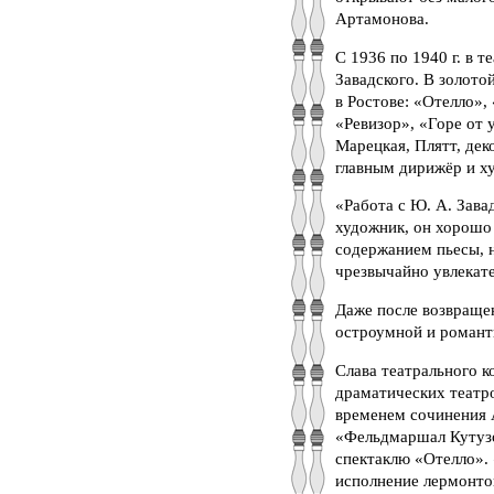
Артамонова.
С 1936 по 1940 г. в 
Завадского. В золото
в Ростове: «Отелло»
«Ревизор», «Горе от 
Марецкая, Плятт, дек
главным дирижёр и х
«Работа с Ю. А. Зав
художник, он хорошо 
содержанием пьесы, н
чрезвычайно увлекат
Даже после возвращен
остроумной и романт
Слава театрального 
драматических театр
временем сочинения 
«Фельдмаршал Кутузо
спектаклю «Отелло». 
исполнение лермонтов