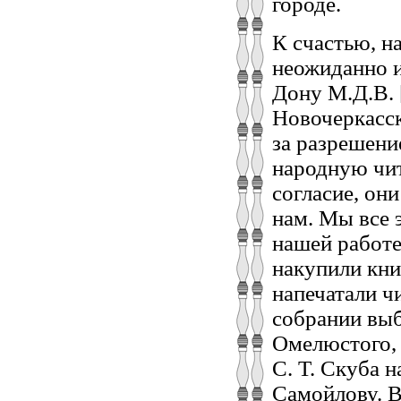
городе.
К счастью, н
неожиданно и
Дону М.Д.В. 
Новочеркасск
за разрешени
народную чит
согласие, он
нам. Мы все 
нашей работе
накупили кни
напечатали ч
собрании выб
Омелюстого, 
С. Т. Скуба 
Самойлову. В