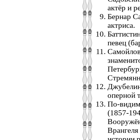
актёр и р
Бернар Са
актриса.
Баттисти
певец (ба
Самойлов
знаменит
Петербур
Стремянн
Джубелини
оперной 
По-видим
(1857-19
Вооружён
Врангеля 
истории р