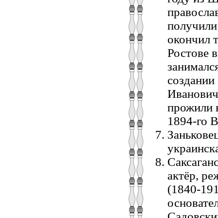
правосла
получили
окончил т
Ростове в
занималс
создании
Иванович
прожили в
1894-го В
Занькове
украинска
Саксаган
актёр, ре
(1840-191
основател
Садовски