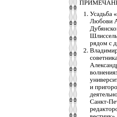
ПРИМЕЧАН
Усадьба 
Любови А
Дубянско
Шлиссель
рядом с д
Владимир
советник
Александ
волнениях
университ
и пригоро
деятельн
Санкт-Пе
редактор
вестник».