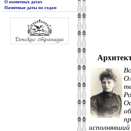
О памятных датах
Памятные даты по годам
Архитек
Во
Ол
те
Ро
О
об
пр
исполнявший 