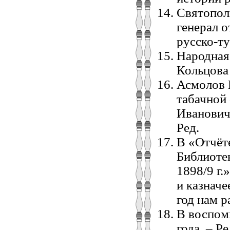
Святопол
генерал о
русско-ту
Народная
Кольцова 
Асмолов 
табачной
Ивановиче
Ред.
В «Отчёт
Библиотек
1898/9 г.
и казначе
год нам р
В воспом
года. – Р