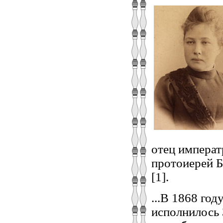
отец императ
протоиерей Б
[1].
...В 1868 го
исполнилось 