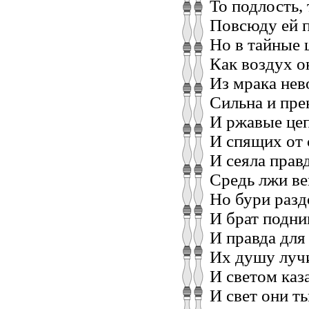
То подлость,
Повсюду ей 
Но в тайные 
Как воздух о
Из мрака нев
Сильна и пре
И ржавые цеп
И спящих от 
И сеяла прав
Средь лжи ве
Но бури разд
И брат подни
И правда для
Их душу лучи
И светом каз
И свет они т