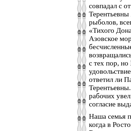
совпадал с 
Терентьевны 
рыболов, все
«Тихого Дона
Азовское мор
бесчисленные
возвращались
с тех пор, н
удовольстви
ответил ли П
Терентьевны.
рабочих увел
согласие выд
Наша семья п
когда в Рост