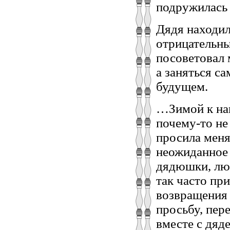
подружилась 
Дядя находил
отрицательны
посоветовал 
а заняться с
будущем.
…Зимой к нам
почему-то не
просила меня
неожиданное 
дядюшки, лю
так часто пр
возвращения 
просьбу, пер
вместе с дяд