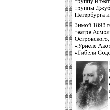
труппу и теа
труппы Джубе
Петербурга 
Зимой 1898 г
театре Асмол
Островского,
«Уриеле Акос
«Гибели Сод