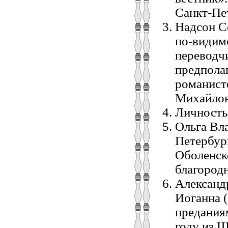
Санкт-Пе
Надсон С
по-видим
переводчи
предполаг
романист
Михайлов
Личность 
Ольга Вл
Петербург
Оболенск
благород
Александ
Иоганна 
предания
году из Ш