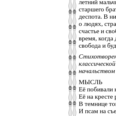
летний мальч
старшего бра
деспота. В н
о людях, стр
счастье и сво
время, когда
свобода и бу
Стихотворен
классической
начальством
МЫСЛЬ
Её побивали 
Её на кресте 
В темнице то
И псам на съ