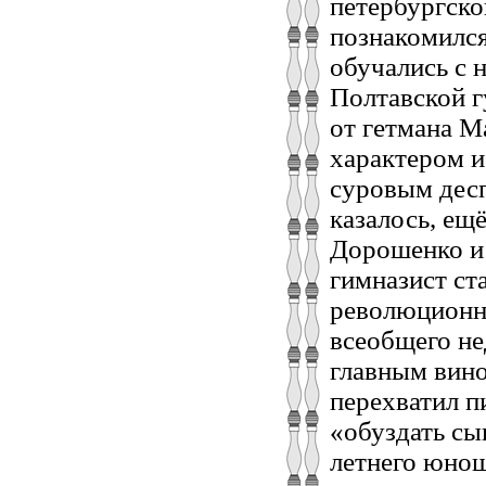
петербургско
познакомился
обучались с 
Полтавской г
от гетмана М
характером и
суровым десп
казалось, ещ
Дорошенко и 
гимназист ст
революционн
всеобщего не
главным вино
перехватил пи
«обуздать сын
летнего юнош