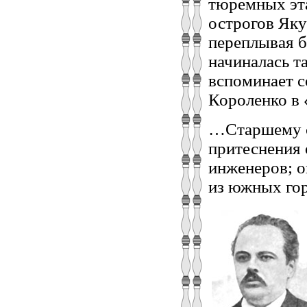
тюремных эта
острогов Яку
переплывая б
начиналась т
вспоминает с
Короленко в 
…Старшему с
притеснения 
инженеров; о
из южных гор