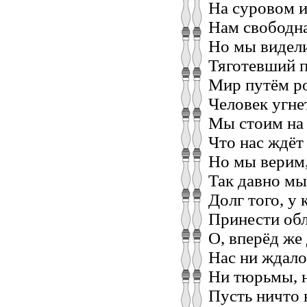
На суровом и
Нам свободна
Но мы видели
Тяготевший п
Мир путём р
Человек угне
Мы стоим на 
Что нас ждё
Но мы верим,
Так давно мы
Долг того, у 
Принести об
О, вперёд же
Нас ни ждало
Ни тюрьмы, н
Пусть ничто 