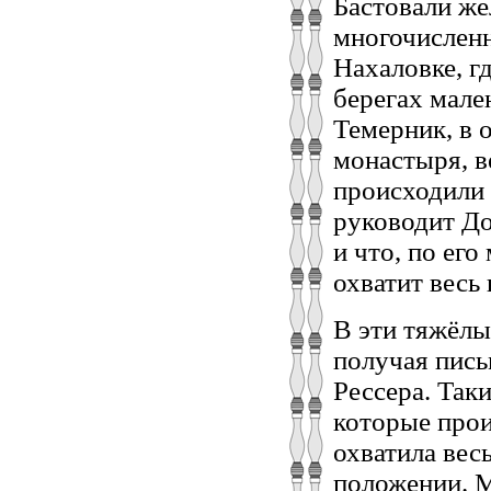
Бастовали же
многочисленн
Нахаловке, г
берегах мале
Темерник, в 
монастыря, в
происходили 
руководит До
и что, по его
охватит весь 
В эти тяжёлы
получая пись
Рессера. Так
которые прои
охватила вес
положении. М