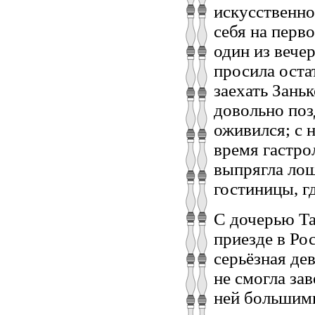
искусственно
себя на перв
один из вече
просила оста
заехать Зань
довольно поз
оживился; с 
время гастро
выпрягла лош
гостиницы, г
С дочерью Т
приезде в Рос
серьёзная де
не смогла за
ней большим