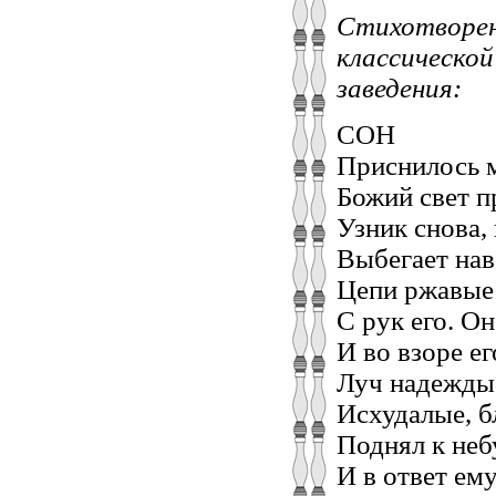
Стихотворени
классической
заведения:
СОН
Приснилось м
Божий свет п
Узник снова,
Выбегает нав
Цепи ржавые 
С рук его. Он
И во взоре е
Луч надежды 
Исхудалые, б
Поднял к небу
И в ответ ем