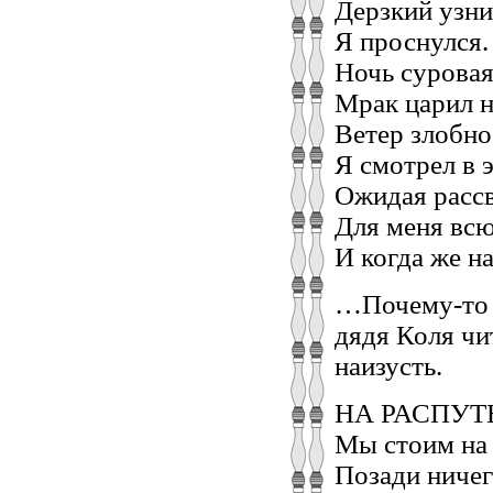
Дерзкий узни
Я проснулся.
Ночь сурова
Мрак царил н
Ветер злобно
Я смотрел в 
Ожидая рассв
Для меня вс
И когда же на
…Почему-то в
дядя Коля чи
наизусть.
НА РАСПУТ
Мы стоим на
Позади ничег