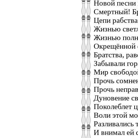
Новой песни 
Смертный! Бр
Цепи рабства
Жизнью свет
Жизнью полн
Окрещённой 
Братства, ра
Забывали гор
Мир свободой
Прочь сомнен
Прочь неправ
Дуновение с
Поколеблет ц
Воли этой м
Разливались 
И внимал ей 