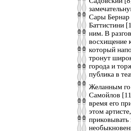
Садовский [8
замечательну
Сары Бернар 
Баттистини [
ним. В разго
восхищение к
который напо
тронут широк
города и тор
публика в теа
Желанным го
Самойлов [11
время его пр
этом артисте
приковывать 
необыкновенн