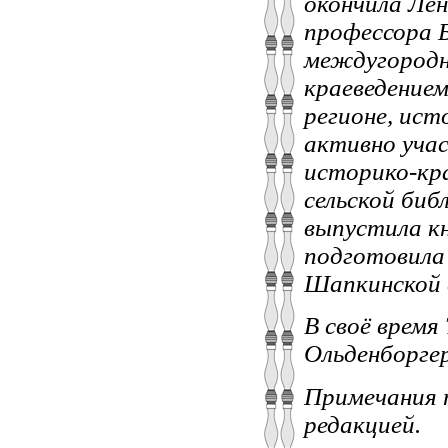
окончила Ле
профессора Б
междугородн
краеведением
регионе, ист
активно учас
историко-кра
сельской биб
выпустила кн
подготовила
Шапкинской 
В своё время
Ольденборгер
Примечания 
редакцией.