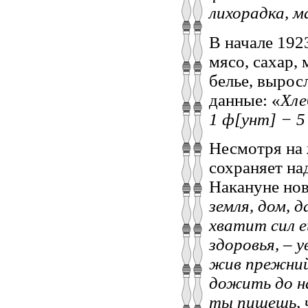
лихорадка, м
В начале 192
мясо, сахар,
белье, выро
данные: «
Хле
1 ф[унт] − 5
Несмотря на 
сохраняет на
Накануне нов
земля, дом, 
хватит сил 
здоровья, – 
жив прежний,
дожить до на
ты пишешь, 