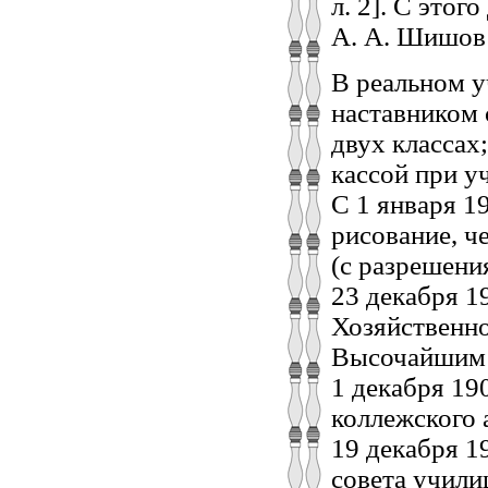
л. 2]. С этог
А. А. Шишов 
В реальном у
наставником с
двух классах
кассой при у
С 1 января 1
рисование, ч
(с разрешени
23 декабря 1
Хозяйственно
Высочайшим 
1 декабря 19
коллежского 
19 декабря 1
совета училищ