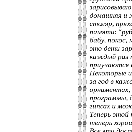
зарисовывают
домашняя и 
столяр, прях
памяти
: “
ру
бабу, покос,
это дети зар
каждый раз 
приучаются 
Некоторые и
за год в каж
орнаментах,
программы, д
гипсах и мож
Теперь этой
теперь хорош
Все эти дос