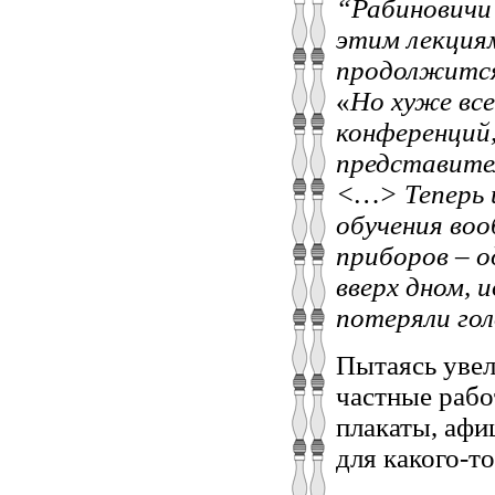
“Рабиновичи”
этим лекциям
продолжится 
«
Но хуже вс
конференций
представител
<…> Теперь 
обучения воо
приборов – о
вверх дном, 
потеряли го
Пытаясь увел
частные рабо
плакаты, афи
для какого-то