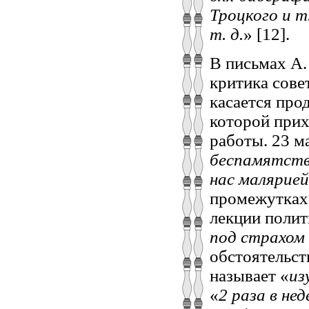
Троцкого и т
т. д.
» [12].
В письмах А.
критика сове
касается про
которой прих
работы. 23 ма
беспамятств
нас малярие
промежутках
лекции полит
под страхом
обстоятельст
называет «
из
«
2
раза в не