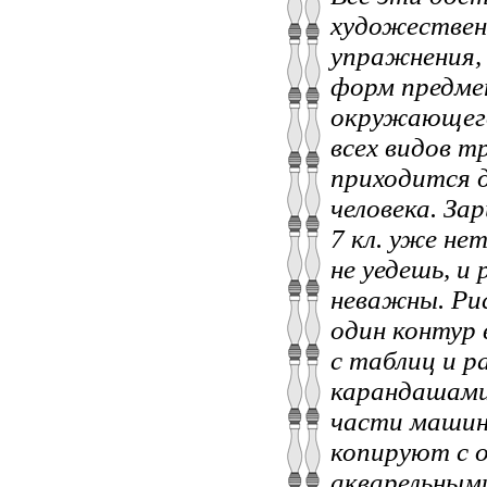
художествен
упражнения, 
форм предмет
окружающего 
всех видов т
приходится д
человека. Зар
7 кл. уже не
не уедешь, и
неважны. Ри
один контур 
с таблиц и 
карандашами.
части машин
копируют с 
акварельным