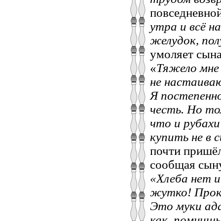
повседневной
утра и всё н
желудок, пол
умоляет сын
«
Тяжело мне 
не настаива
Я постепенно
честь. Но то
что и рубахи 
купить не в с
почти пришёл
сообщая сын
«Хлеба нет 
жутко! Прокл
Это муки ада
как, помнишь