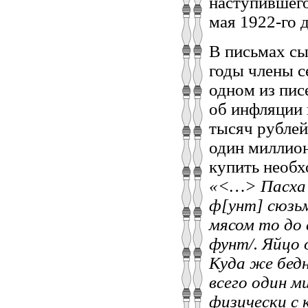
наступившего
мая 1922-го д
В письмах с
годы члены с
одном из пис
об инфляции 
тысяч рублей,
один миллион
купить необх
«<…> Пасха 
ф[унт] сюзьм
мясом то до 
фунт/. Яйцо 
Куда же бед
всего один м
физически с 