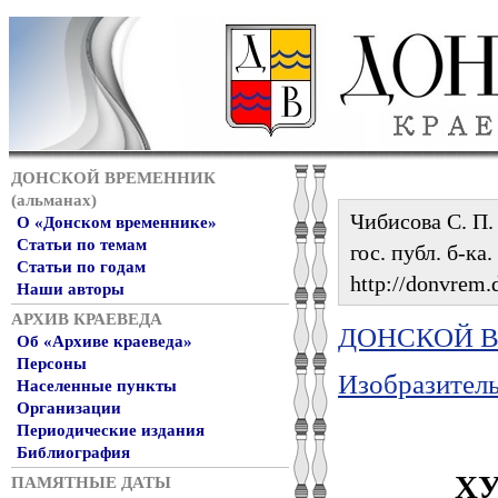
ДОНСКОЙ ВРЕМЕННИК
(альманах)
Чибисова С. П
О «Донском временнике»
Статьи по темам
гос. публ. б-ка
Статьи по годам
http://donvrem.d
Наши авторы
АРХИВ КРАЕВЕДА
ДОНСКОЙ ВР
Об «Архиве краеведа»
Персоны
Изобразитель
Населенные пункты
Организации
Периодические издания
Библиография
Х
ПАМЯТНЫЕ ДАТЫ