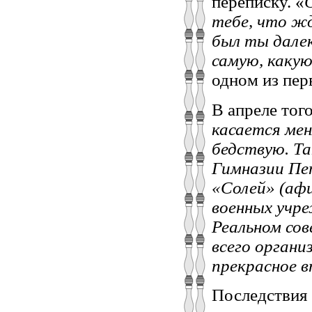
переписку. «
С
тебе, что жд
был ты далек
самую, каку
одном из пер
В апреле тог
касается мен
бедствую. Та
Гимназии Пет
«Солей» (афи
военных учр
Реальном сов
всего органи
прекрасное в
Последствия 