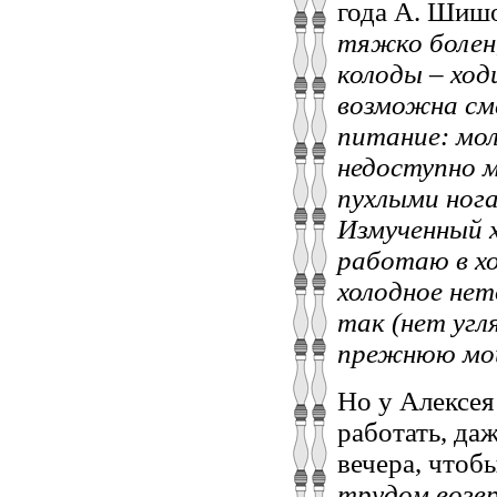
года А. Шишо
тяжко болен, 
колоды – хо
возможна сме
питание: мол
недоступно м
пухлыми нога
Измученный х
работаю в х
холодное нет
так (нет угля
прежнюю мощ
Но у Алексея
работать, даж
вечера, чтоб
трудом возв