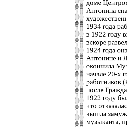
доме Центро
Антонина сна
художественн
1934 года ра
в 1922 году 
вскоре разве
1924 года он
Антонине и Л
окончила Муз
начале 20-х 
работников (
после Гражда
1922 году бы
что отказала
вышла замуж 
музыканта, п