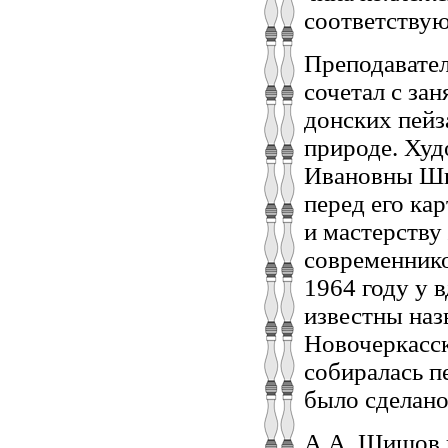
соответству
Преподавател
сочетал с за
донских пейз
природе. Худ
Ивановны Ши
перед его ка
и мастерству
современнико
1964 году у 
известны наз
Новочеркасс
собиралась п
было сделано
А.А. Шишов и