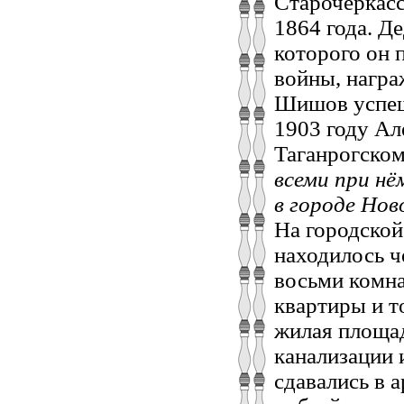
Старочеркасс
1864 года. Д
которого он 
войны, награ
Шишов успешн
1903 году Ал
Таганрогском
всеми при н
в городе Нов
На городской
находилось ч
восьми комна
квартиры и т
жилая площад
канализации 
сдавались в а