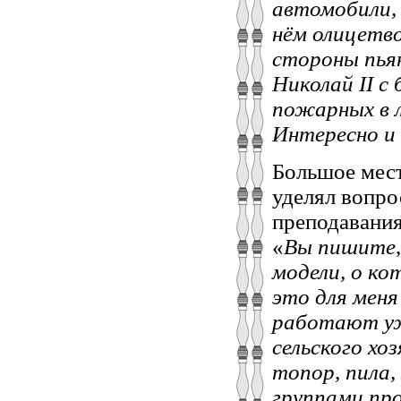
автомобили, 
нём олицетво
стороны пьян
Николай
II
с 
пожарных в 
Интересно и
Большое мест
уделял вопро
преподавания
«
Вы пишите
модели, о
кот
это для меня
работают уж
сельского хо
топор, пила, 
группами про