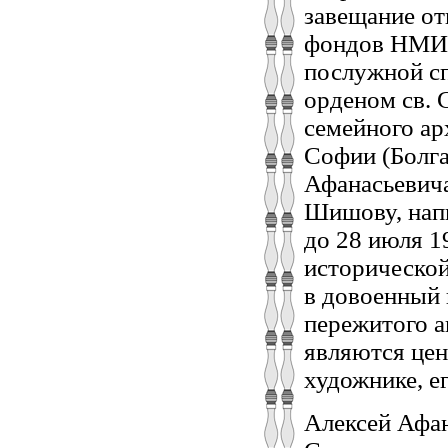
завещание от
фондов НМИД
послужной сп
орденом св. С
семейного ар
Софии (Болга
Афанасьевича
Шишову, напи
до 28 июля 1
исторической
в довоенный 
пережитого а
являются це
художнике, е
Алексей Афа