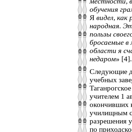
местности, 
обучения гра
Я
видел, как
народная. Эт
пользы своег
бросаемые в 
области я сч
недаром
» [4].
Следующие д
учебных заве
Таганрогское
учителем 1 а
окончивших к
училищным с
разрешения у
по приходск