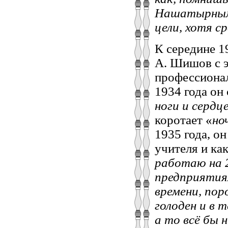
Нашатырным 
цели, хотя с
К середине 19
А. Шишов с э
профессионал
1934 года он 
ноги и сердц
коротает «
но
1935 года, о
учителя и ка
работаю на 2
предприятиях
времени, по
голоден и в 
а то всё бы 