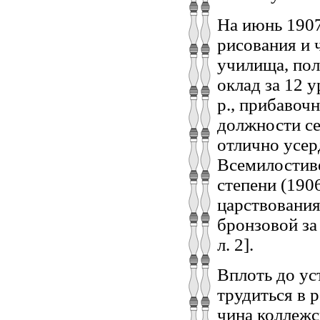
На июнь 1907
рисования и 
училища, полу
оклад за 12 у
р., прибавочн
должности се
отлично усе
Всемилостиве
степени (190
царствования
бронзовой за
л. 2].
Вплоть до ус
трудиться в 
чина коллежс