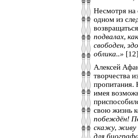
Несмотря на 
одном из сле
возвращаться
подвалах, ка
свободен, зд
облика..»
[12]
Алексей Афан
творчества и
пропитания. 
имея возможн
приспособилс
свою жизнь к
побеждён! По
скажу, живу 
для биографа