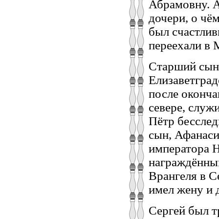
Абрамовну. 
дочери, о чё
был счастлив
переехали в М
Старший сын
Елизаветград
после оконча
севере, служ
Пётр бесслед
сын, Афанаси
императора Н
награждённы
Врангеля в С
имел жену и 
Сергей был т