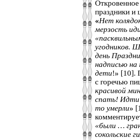
Откровенное
праздники и 
«
Нет колядок
мерзость ид
«пасквильны
угодников. Ш
день Праздн
надписью на 
дети
!» [10].
с горечью пи
красивой ми
спать! Идти 
то умерли
» [
комментирует
«были … гран
сокольские г