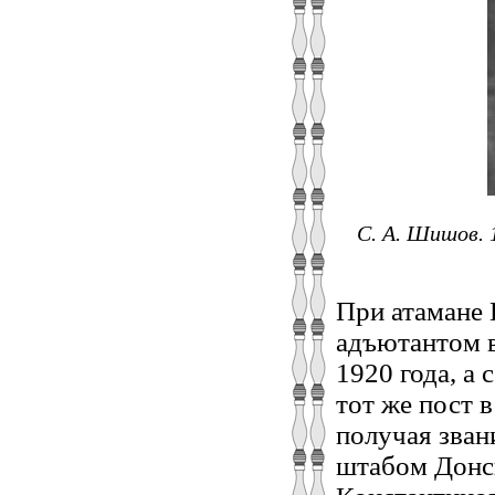
С. А. Шишов. 
При атамане
адъютантом в
1920 года, а 
тот же пост 
получая зван
штабом Донс