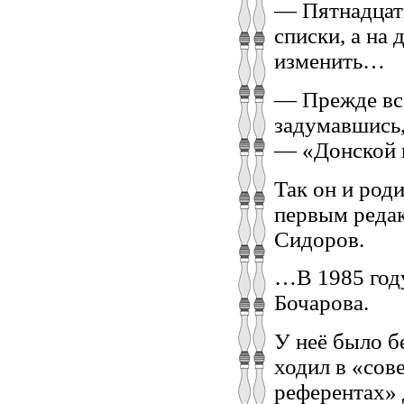
— Пятнадцать
списки, а на 
изменить…
— Прежде все
задумавшись
— «Донской в
Так он и род
первым редак
Сидоров.
…В 1985 год
Бочарова.
У неё было б
ходил в «сове
референтах» 