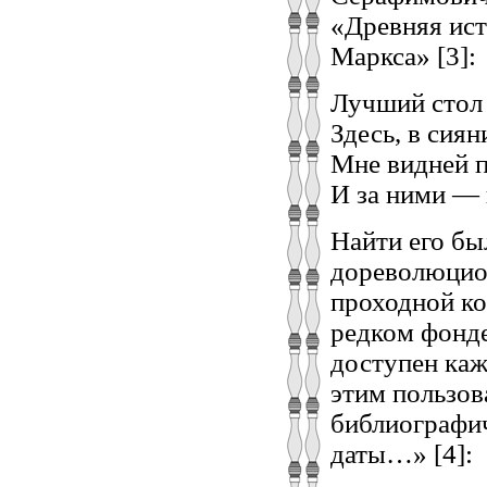
«Древняя ист
Маркса» [3]:
Лучший стол 
Здесь, в сиян
Мне видней 
И за ними —
Найти его бы
дореволюцион
проходной ко
редком фонде
доступен каж
этим пользов
библиографич
даты…» [4]: