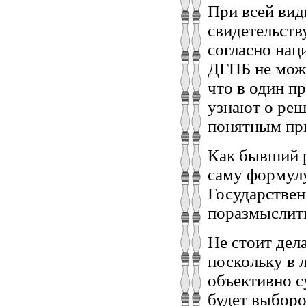
При всей вид
свидетельств
согласно нац
ДГПБ не може
что в один п
узнают о реш
понятным пр
Как бывший р
саму формулу
Государстве
поразмыслить
Не стоит де
поскольку в 
объективно 
будет выбор