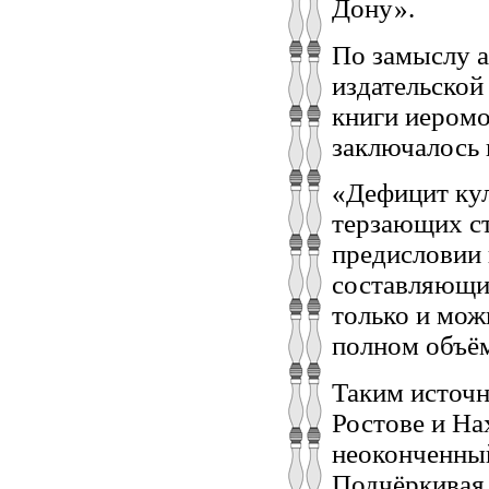
Дону».
По замыслу а
издательской
книги иеромо
заключалось 
«Дефицит ку
терзающих ст
предисловии 
составляющие
только и мож
полном объём
Таким источ
Ростове и На
неоконченный
Подчёркивая,