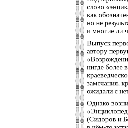
слово «энцик
как обозначе
но не результ
и многие ли 
Выпуск перво
автору перву
«Возрождение
нигде более 
краеведческо
замечания, к
ожидали с не
Однако возни
«Энциклопеди
(Сидоров и Б
в чём-то усту