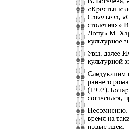
В. Богачёва,
«Крестьянски
Савельева, «
столетиях» В
Дону» М. Ха
культурное з
Увы, далее И
культурной з
Следующим ш
раннего рома
(1992). Боча
согласился, 
Несомненно, 
время на так
новые идеи.