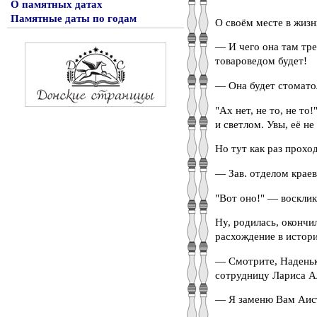
О памятных датах
Памятные даты по годам
О своём месте в жизн
— И чего она там тр
товароведом будет!
— Она будет стомато
"Ах нет, не то, не т
и светлом. Увы, её н
Но тут как раз прохо
— Зав. отделом краев
"Вот оно!" — восклик
Ну, родилась, окончи
расхождение в истори
— Смотрите, Наденька
сотрудницу Лариса А
— Я заменю Вам Аист