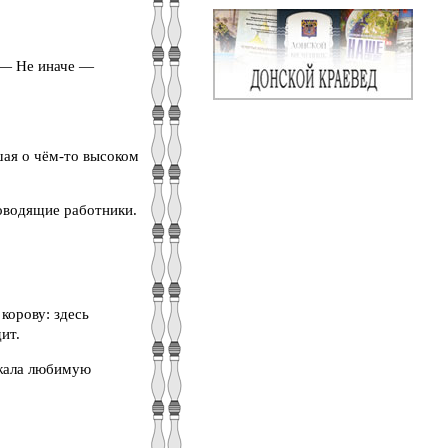
. — Не иначе —
шая о чём-то высоком
ководящие работники.
корову: здесь
ит.
ожала любимую