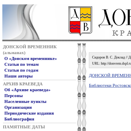
ДОНСКОЙ ВРЕМЕННИК
(альманах)
Сидоров В. С. Доклад // Д
О «Донском временнике»
URL: http://donvrem.dspl.ru
Статьи по темам
Статьи по годам
ДОНСКОЙ ВРЕМЕННИ
Наши авторы
АРХИВ КРАЕВЕДА
Библиотеки Ростовск
Об «Архиве краеведа»
Персоны
Населенные пункты
Организации
Периодические издания
Библиография
ПАМЯТНЫЕ ДАТЫ