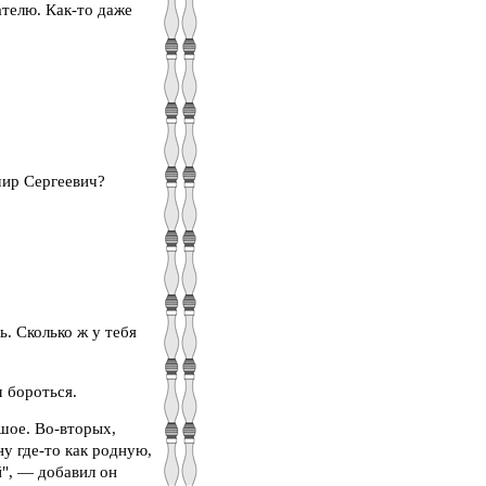
телю. Как-то даже
мир Сергеевич?
. Сколько ж у тебя
м бороться.
шое. Во-вторых,
у где-то как родную,
й", — добавил он