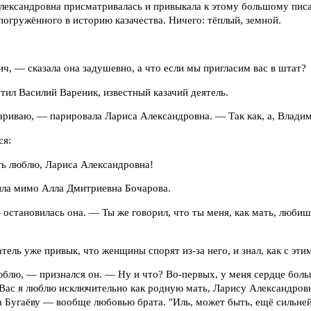
лександровна присматривалась и привыкала к этому большому писа
огружённого в историю казачества. Ничего: тёплый, земной.
, — сказала она задушевно, а что если мы пригласим вас в штат?
тил Василий Вареник, известный казачий деятель.
ариваю, — парировала Лариса Александровна. — Так как, а, Влади
ся:
ть люблю, Лариса Александровна!
дила мимо Алла Дмитриевна Бочарова.
остановилась она. — Ты же говорил, что ты меня, как мать, любишь
тель уже привык, что женщины спорят из-за него, и знал, как с эти
юблю, — признался он. — Ну и что? Во-первых, у меня сердце боль
Вас я люблю исключительно как родную мать, Ларису Александровн
 а Бугаёву — вообще любовью брата. "Иль, может быть, ещё сильне