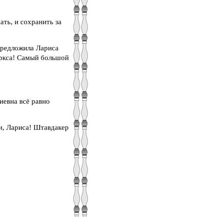
ать, и сохранить за
предложила Лариса
аркса! Самый большой
иевна всё равно
и, Лариса! Штавдакер