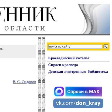
86.
Краеведческий каталог
Спроси краеведа
Донская электронная библиотека
В. С. Сидоров