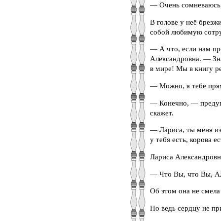
— Очень сомневаюсь,
В голове у неё брезж
собой любимую сотру
— А что, если нам п
Александровна. — Зн
в мире! Мы в книгу р
— Можно, я тебе пря
— Конечно, — предуп
скажет.
— Лариса, ты меня из
у тебя есть, корова е
Лариса Александровн
— Что Вы, что Вы, А
Об этом она не смела
Но ведь сердцу не п