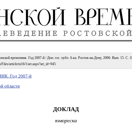
онской временник. Год 2007-й / Дон. гос. публ. б-ка. Ростов-на-Дону, 2006. Вып. 15. С. 1
/Files/article/m16/1/art.aspx?art_id=945
К. Год 2007-й
ой области
ДОКЛАД
юмореска