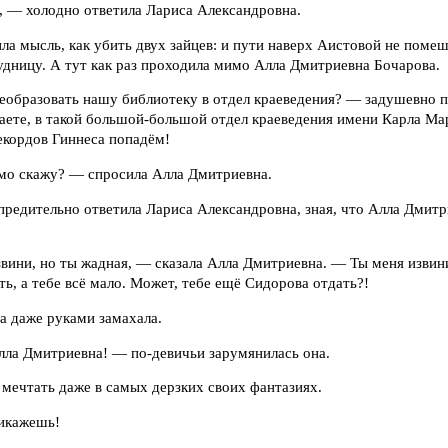
 — холодно ответила Лариса Александровна.
ила мысль, как убить двух зайцев: и пути наверх Аистовой не помеш
дницу. А тут как раз проходила мимо Алла Дмитриевна Бочарова.
реобразовать нашу библиотеку в отдел краеведения? — задушевно 
аете, в такой большой-большой отдел краеведения имени Карла М
екордов Гиннеса попадём!
мо скажу? — спросила Алла Дмитриевна.
редительно ответила Лариса Александровна, зная, что Алла Дмитр
вини, но ты жадная, — сказала Алла Дмитриевна. — Ты меня извин
сть, а тебе всё мало. Может, тебе ещё Сидорова отдать?!
а даже руками замахала.
лла Дмитриевна! — по-девичьи зарумянилась она.
 мечтать даже в самых дерзких своих фантазиях.
рикажешь!