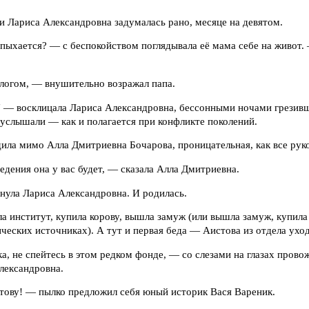
и Лариса Александровна задумалась рано, месяце на девятом.
епыхается? — с беспокойством поглядывала её мама себе на живот
логом, — внушительно возражал папа.
о!" — восклицала Лариса Александровна, бессонными ночами грезив
е услышали — как и полагается при конфликте поколений.
дила мимо Алла Дмитриевна Бочарова, проницательная, как все ру
едения она у вас будет, — сказала Алла Дмитриевна.
нула Лариса Александровна. И родилась.
ла институт, купила корову, вышла замуж (или вышла замуж, купила 
ческих источниках). А тут и первая беда — Аистова из отдела уход
, не спейтесь в этом редком фонде, — со слезами на глазах пров
лександровна.
ову! — пылко предложил себя юный историк Вася Вареник.