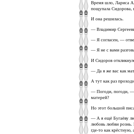
Время шло, Лариса А
пощупала Сидорова, п
И она решилась.
— Владимир Сергеевич
— Я согласен, — отве
— Я не с вами разгов
И Сидоров откликнул
— Да я же вас как ма
А тут как раз прохо
— Погоди, погоди, — 
матерей?
Но этот большой писа
— А я ещё Бугаёву л
любовь любви рознь. 
где-то как крёстную,