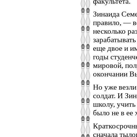
факультета.
Зинаида Семе
правило, — в
несколько ра
зарабатывать
еще двое и и
годы студенч
мировой, пол
окончании В
Но уже везли
солдат. И Зи
школу, учить 
было не в ее 
Краткосрочны
сначала тыло