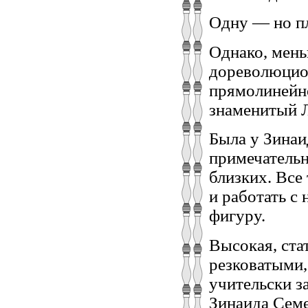
Одну — но п
Однако, мень
дореволюцион
прямолинейно
знаменитый 
Была у Зина
примечательн
близких. Все
и работать с
фигуру.
Высокая, ста
резковатыми,
учительски з
Зинаида Семе