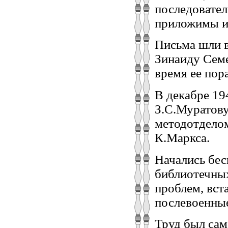
последовател
приложимы и 
Письма шли 
Зинаиду Семе
время ее пора
В декабре 19
З.С.Муратову
методотделом
К.Маркса.
Начались бес
библиотечных
проблем, вст
послевоенные
Труд был сам