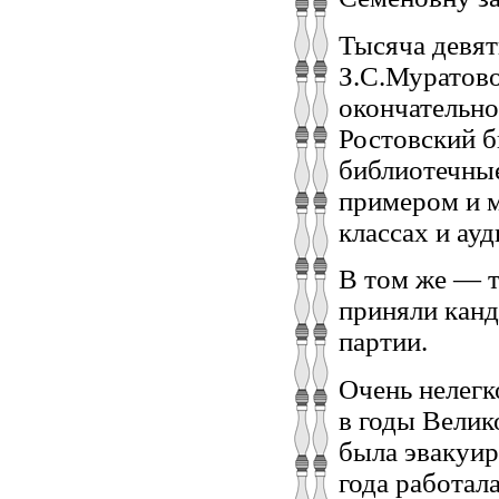
Тысяча девят
З.С.Муратово
окончательно
Ростовский б
библиотечные
примером и м
классах и ау
В том же — т
приняли канд
партии.
Очень нелегк
в годы Велик
была эвакуир
года работал