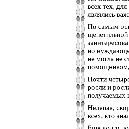
всех тех, дл
являлись важ
По самым осн
щепетильной 
заинтересова
но нуждающег
не могла не 
помощником, 
Почти четыре
росли и росл
получаемых 
Нелепая, ско
всех, кто зна
Еще долго по