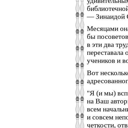
удивительны
библиотечной
— Зинаидой 
Месяцами она
бы посоветов
в эти два тр
переставала
учеников и в
Вот нескольк
адресованног
"Я (и мы) вс
на Ваш автор
всем начальн
и совсем неп
четкости, от