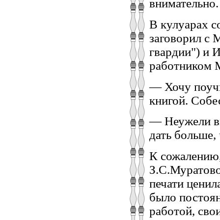
внимательно.
В кулуарах с
заговорил с 
гвардии") и 
работником М
— Хочу поучи
книгой. Собе
— Неужели вы
дать больше,
К сожалению,
З.С.Муратово
печати ценила
было постоя
работой, сво