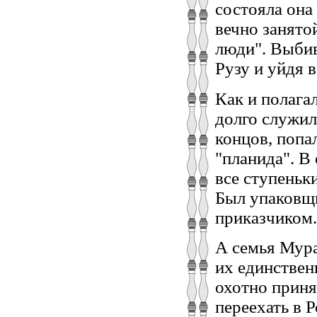
состояла она 
вечно занято
люди". Выбив
Рузу и уйдя 
Как и полага
долго служил
концов, попа
"планида". В
все ступеньк
Был упаковщи
приказчиком.
А семья Мура
их единствен
охотно прин
переехать в 