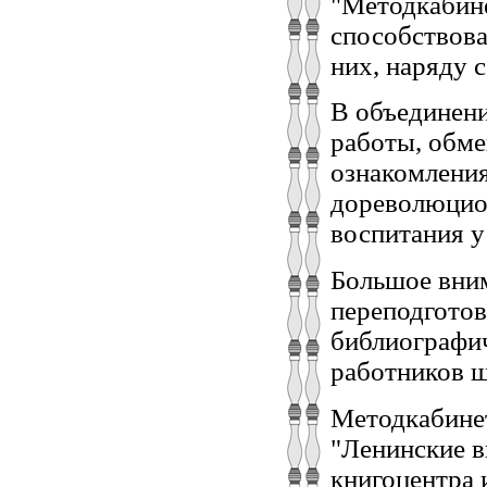
"Методкабине
способствова
них, наряду 
В объединен
работы, обм
ознакомления
дореволюцио
воспитания у
Большое вним
переподготов
библиографи
работников 
Методкабинет
"Ленинские в
книгоцентра 