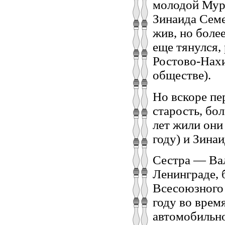
молодой Мура
Зинаида Семен
жив, но более
еще тянулся,
Ростово-Нах
обществе).
Но вскоре пе
старость, бо
лет жили они
году) и Зина
Сестра — Ва
Ленинграде, 
Всесоюзного 
году во врем
автомобильно