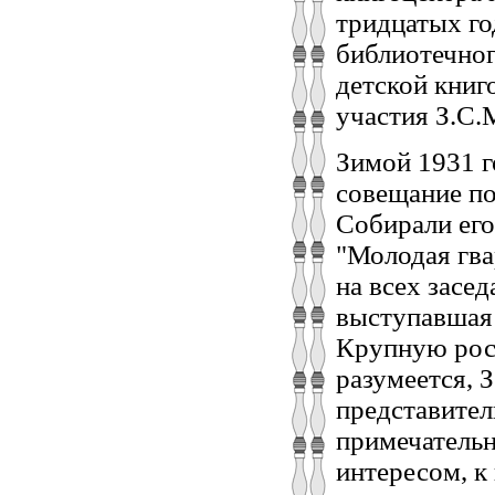
тридцатых го
библиотечног
детской книг
участия З.С.
Зимой 1931 г
совещание по
Собирали ег
"Молодая гва
на всех засе
выступавшая
Крупную рост
разумеется, З
представител
примечательн
интересом, к