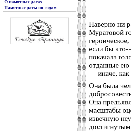
О памятных датах
Памятные даты по годам
Наверно ни р
Муратовой го
героическое,
если бы кто-
покачала гол
отданные ею 
— иначе, как
Она была чел
добросовестн
Она предъявля
масштабы оц
извечную неу
достигнутым 