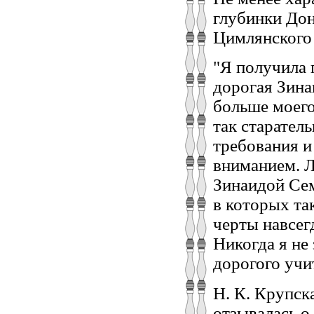
глубинки Дон
Цимлянского 
"Я получила 
дорогая Зина
больше моего
так старател
требования и
вниманием. Л
Зинаидой Сем
в которых та
черты навсег
Никогда я не
дорогого учит
Н. К. Крупска
отзывалась о 