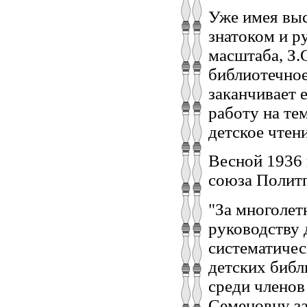
Уже имея выс
знатоком и р
масштаба, З.
библиотечное
заканчивает 
работу на те
детское чтени
Весной 1936
союза Полит
"За многолет
руководству 
систематиче
детских библ
среди членов
Семеновну за