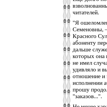
взволнованны
читателей.
"Я ошеломле
Семеновны, —
Красного Сул
абоненту пер
дальше служе
которых она н
не имел случ
удивляло и в
отношение и 
исполнении а
прошу продол
"заказов...".
Не менее хар