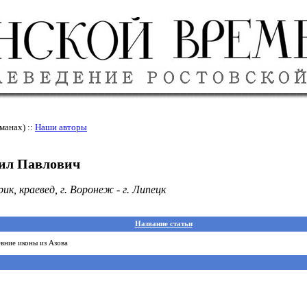
манах) ::
Наши авторы
ил Павлович
ик, краевед, г. Воронеж - г. Липецк
Название статьи
вние иконы из Азова