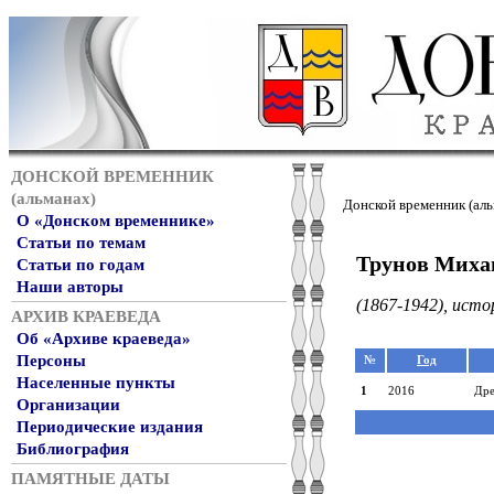
ДОНСКОЙ ВРЕМЕННИК
(альманах)
Донской временник (аль
О «Донском временнике»
Статьи по темам
Трунов Миха
Статьи по годам
Наши авторы
(1867-1942), истор
АРХИВ КРАЕВЕДА
Об «Архиве краеведа»
Персоны
№
Год
Населенные пункты
1
2016
Дре
Организации
Периодические издания
Библиография
ПАМЯТНЫЕ ДАТЫ