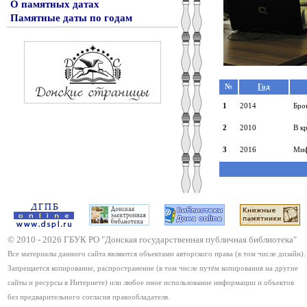
О памятных датах
Памятные даты по годам
№
Год
1
2014
Бро
2
2010
В к
3
2016
Миф
© 2010 -
2026
ГБУК РО "Донская государственная публичная библиотека"
Все материалы данного сайта являются объектами авторского права (в том числе дизайн).
Запрещается копирование, распространение (в том числе путём копирования на другие
сайты и ресурсы в Интернете) или любое иное использование информации и объектов
без предварительного согласия правообладателя.