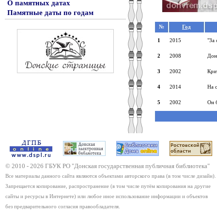
О памятных датах
Памятные даты по годам
№
Год
1
2015
"За 
2
2008
Дон
3
2002
Кри
4
2014
На 
5
2002
Он 
© 2010 -
2026
ГБУК РО "Донская государственная публичная библиотека"
Все материалы данного сайта являются объектами авторского права (в том числе дизайн).
Запрещается копирование, распространение (в том числе путём копирования на другие
сайты и ресурсы в Интернете) или любое иное использование информации и объектов
без предварительного согласия правообладателя.