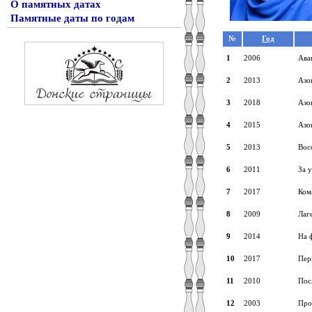
О памятных датах
Памятные даты по годам
№
Год
1
2006
Ава
2
2013
Азо
3
2018
Азо
4
2015
Азо
5
2013
Вос
6
2011
За 
7
2017
Ком
8
2009
Лаг
9
2014
На 
10
2017
Пер
11
2010
Пос
12
2003
Про