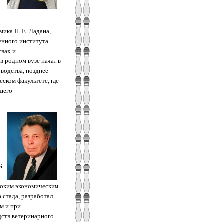
ика П. Е. Ладана,
енного института
твах и
в родном вузе начал в
оводства, позднее
ском факультете, где
сшего
й
ысоким экономическим
 стада, разработал
м и при
дств ветеринарного