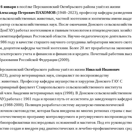
16 января
в посёлке Персиановский Октябрьского района ушёл из жизни
Александр Петрович ПАХОМОВ
(1948–2023), профессор кафедры разведения
сельскохозяйственных животных, частной зоотехнии и зоогигиены имени академ
доктор сельскохозяйственных наук. После окончания Донского сельскохозяйств
(ДонГАУ) работал зоотехником и главным технологом в птицеводческих хозяйс
племптицефабриках Ростовской области. Научно-педагогическую деятельность 
1986 году в качестве старшего научного сотрудника лаборатории мясного скот
м, доцентом кафедры частной зоотехнии. Более 20 лет проработал на экономиче
ухгалтерского учета и финансов и финансов и кредита. Почетный работник вы
разования Российской Федерации (2009).
Персиановский Октябрьского района ушёл из жизни
Николай Иванович
023), доктор ветеринарных наук, специалист по воспроизводству
х животных. Профессор кафедры акушерства и хирургии Донского ГАУ. С
еринарный факультет Ставропольского сельскохозяйственного института
ый член Академии ветеринарных наук (1998). В Донском сельскохозяйственном
АУ) работал с 1961 года и прошел путь от ассистента до заведующего кафедро
и (1988-2000). Полянцев разработал систему акушерско-гинекологической
лочном скотоводстве, которая была внедрена во многих регионах страны с в
отечественную программу контролируемого и регулируемого воспроизводства
 биопрофилактики послеродовых осложнений и маститов. Под его руководство
стии создан и внедрен ряд диагностических и лечебно-профилактических сре