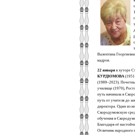
Валентина Георгиевна
кадров.
22 января
в хуторе С
КУРДЮМОВА
(1951
(1989–2023). Почетны
училище (1970), Рост
путь начинала в Скор
путь от учителя до з
директора. Один из 
Скородумовскую сред
обучения в Скородумо
Благодаря её настойч
Отличник народного п