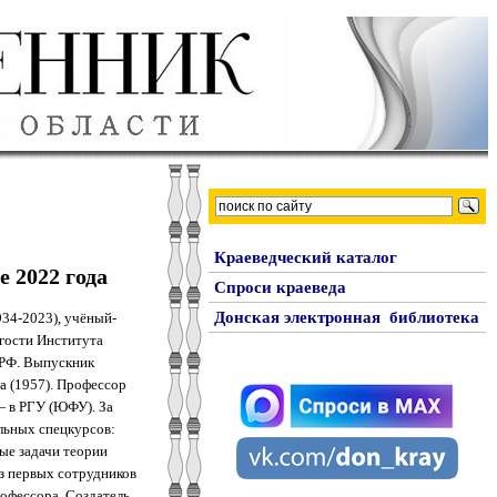
Краеведческий каталог
 2022 года
Спроси краеведа
Донская электронная библиотека
34‑2023), учёный-
гости Института
 РФ. Выпускник
а (1957). Профессор
— в РГУ (ЮФУ). За
льных спецкурсов:
ые задачи теории
з первых сотрудников
офессора. Создатель