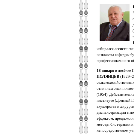
избирался ассистенто
возглавлял кафедры б
профессионального об
18 января
в посёлке 
ПОЛЯНЦЕВ
(1929–2
сельскохозяйственны
отличием окончил вет
(1954). Действительн
институте (Донской Г
акушерства и хирурги
диспансеризации в мо
эффектом, предложил 
методы биотерапии и
непосредственном уча