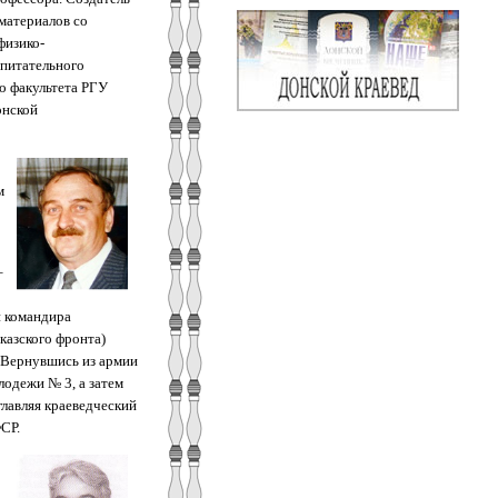
материалов со
физико-
спитательного
о факультета РГУ
онской
м
–
и командира
казского фронта)
 Вернувшись из армии
лодежи № 3, а затем
лавляя краеведческий
СР.