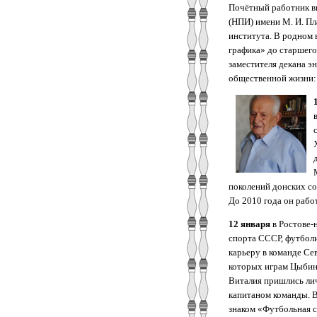
Почётный работник в
(НПИ) имени М. И. Пл
института. В родном 
графика» до старшего
заместителя декана э
общественной жизни: 
поколений донских со
До 2010 года он рабо
12 января
в Ростове-
спорта СССР, футболи
карьеру в команде Се
которых играм Цыбин,
Виталия пришлись личн
капитаном команды. 
знаком «Футбольная с