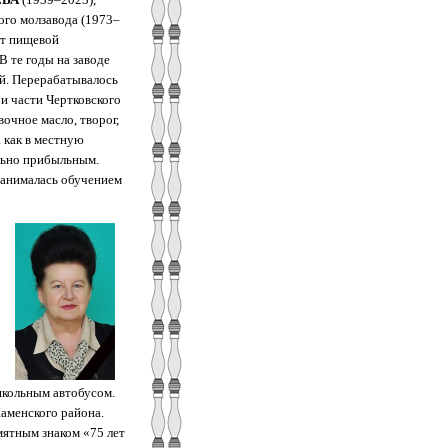
ого молзавода (1973–
ут пищевой
 те годы на заводе
ий. Перерабатывалось
 и части Чертковского
очное масло, творог,
 как в местную
ильно прибыльным.
занималась обучением
школьным автобусом.
аменского района.
мятным знаком «75 лет