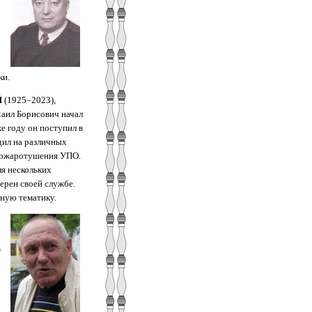
ки.
Й
(1925–2023),
аил Борисович начал
е году он поступил в
дил на различных
 пожаротушения УПО.
ля нескольких
ерен своей службе.
рную тематику.
в