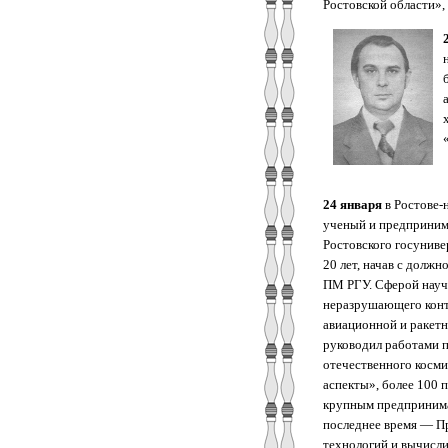
Ростовской области»,
24 января
в Ростове-
ученый и предпринима
Ростовского госуниве
20 лет, начав с долж
ПМ РГУ. Сферой научн
неразрушающего конт
авиационной и ракетн
руководил работами п
отечественного косми
аспекты», более 100 
крупным предпринима
последнее время — П
технологий и вычисли