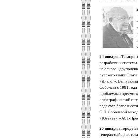
24 января
в Таганрог
разработчик системы
на основе «двуполуш
русского языка Ольг
«Диалог». Выпускница
Соболева с 1981 года
проблемами преемстве
орфографической инт
редактор более шести
О.Л. Соболевой выход
«Ювента», «АСТ-Прес
25 января
в городе Б
генерал-майор в отст