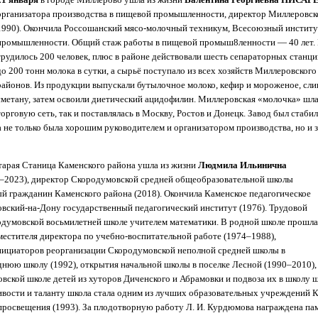
организатора производства в пищевой промышленности, директор Миллеровск
1990). Окончила Россошанский мясо-молочный техникум, Всесоюзный инстит
промышленности. Общий стаж работы в пищевой промыш8ленности — 40 лет. В
трудилось 200 человек, плюс в районе действовали шесть сепараторных станц
до 200 тонн молока в сутки, а сырьё поступало из всех хозяйств Миллеровского
районов. Из продукции выпускали бутылочное молоко, кефир и мороженое, слив
сметану, затем освоили диетический ацидофилин. Миллеровская «молочка» шла
торговую сеть, так и поставлялась в Москву, Ростов и Донецк. Завод был стаб
 не только была хорошим руководителем и организатором производства, но и 
тарая Станица Каменского района ушла из жизни
Людмила Ильинична
–2023), директор Скородумовской средней общеобразовательной школы
й гражданин Каменского района (2018). Окончила Каменское педагогическое
овский-на-Дону государственный педагогический институт (1976). Трудовой
одумовской восьмилетней школе учителем математики. В родной школе прошла
аместителя директора по учебно-воспитательной работе (1974–1988),
инициаторов реорганизации Скородумовской неполной средней школы в
нюю школу (1992), открытия начальной школы в поселке Лесной (1990–2010),
вской школе детей из хуторов Диченского и Абрамовки и подвоза их в школу 
ивости и таланту школа стала одним из лучших образовательных учреждений К
росвещения (1993). За плодотворную работу Л. И. Курдюмова награждена па