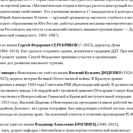
ль научной школы «Математическая теория и методы расчета конструкций из 
ническими свойствами». Его учениками являются 17 кандидатов и 4 доктора 
 Юрий Анатольевич Устинов — крупный организатор научного, учебного и во
ысшего образования на Юге России: работал деканом механико-математическог
ром Ростовского института сельскохозяйственного машиностроения (ныне — Д
ический университет; 1983–1987).
л из жизни
Сергей Фёдорович СЕРЕБРЯКОВ
(?–2023), директор Дома
(1994–2014). Ему удалось сохранить здание, коллектив и традиции ДДТ. При нё
 ремонт здания. Сергей Фёдорович принимал участие в организации
ких дел, развитии школьного туризма.
9 января
в Новочеркасске ушёл из жизни
Василий Кузьмич ДЮДЕНКО
(1924
2023), педагог, ветеран Великой Отечественной войны. В Красную армию
призван в январе 1943 года Советским РВК (Краснодарский край). В должност
стрелкового взвода 2-й гвардейской стрелковой дивизии (56-я армия Северо-Кав
участвовал в Новороссийско-Таманской и Крымской наступательной операции.
в 1953 году, Василий Дюденко в Новочеркасске преподавал в школе рабочей мо
района Донского: вёл уроки географии, был заведующим учебной частью, возг
в походы по родному краю. Заслуженный учитель и отличник просвещения РСФ
асске ушёл из жизни
Владимир Алексеевич БРАГИНЕЦ
(1946–2023),
 наук, доцент кафедры «Автомобили и транспортно-технический комплексы».