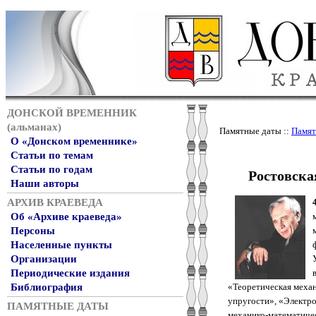
ДОНСКОЙ ВРЕМЕННИК
(альманах)
Памятные даты ::
Памят
О «Донском временнике»
Статьи по темам
Статьи по годам
Ростовска
Наши авторы
АРХИВ КРАЕВЕДА
Об «Архиве краеведа»
Персоны
Населенные пункты
Организации
Периодические издания
«Теоретическая механ
Библиография
упругости», «Электр
ПАМЯТНЫЕ ДАТЫ
механико-математичес