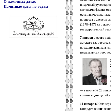
О памятных датах
и научный руководите
Памятные даты по годам
сложными физико-меха
математических наук.
процесса в системе в
(1978–1979) и ректо
государственный техн
7 января
в Азове ушё
детского творчества 
проходил капитальный
коллективных творчес
— в школе № 23 микро
кружок водил детей 
11 января
в Новочерк
кандидат технических