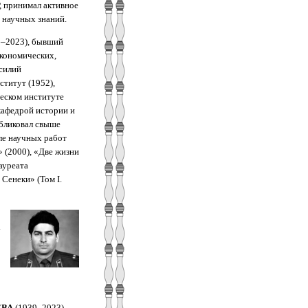
, принимал активное
 научных знаний.
–2023), бывший
экономических,
силий
титут (1952),
еском институте
кафедрой истории и
убликовал свыше
ле научных работ
 (2000), «Две жизни
ауреата
Сенеки» (Том I.
у
ЕВА
(1939–2023),