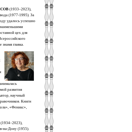
ИСОВ
(1933–2023),
вода (1977‑1995). За
воду удалось успешно
с наименьшими
оставной цех для
Всероссийского
 знамя главка.
х
я
Занималась
емой развития
Автор, научный
правочников. Книги
ола», «Феникс»,
(1934–2023),
в-на-Дону (1955).