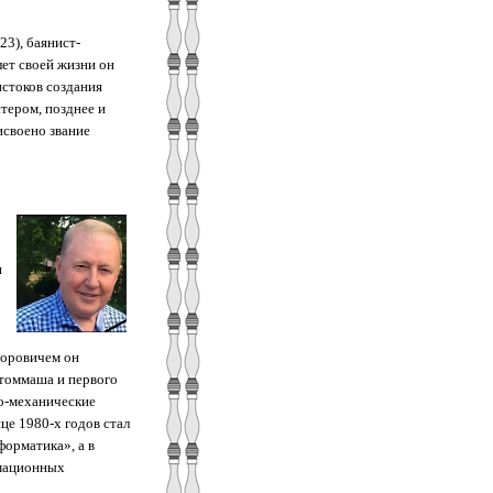
3), баянист-
лет своей жизни он
истоков создания
тером, позднее и
исвоено звание
и
Воровичем он
Атоммаша и первого
о-механические
це 1980-х годов стал
орматика», а в
рмационных