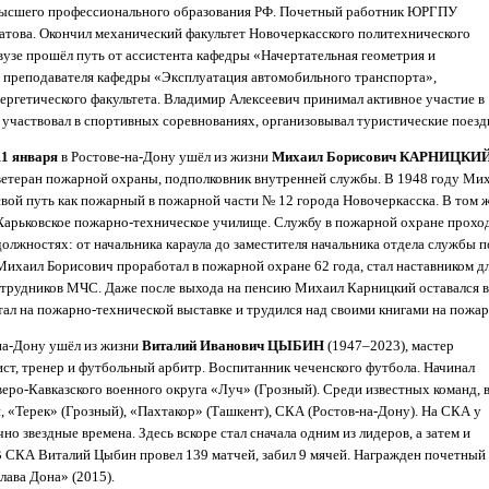
ысшего профессионального образования РФ. Почетный работник ЮРГПУ
атова. Окончил механический факультет Новочеркасского политехнического
вузе прошёл путь от ассистента кафедры «Начертательная геометрия и
 преподавателя кафедры «Эксплуатация автомобильного транспорта»,
нергетического факультета. Владимир Алексеевич принимал активное участие в
участвовал в спортивных соревнованиях, организовывал туристические поезд
11 января
в Ростове-на-Дону ушёл из жизни
Михаил Борисович КАРНИЦКИ
ветеран пожарной охраны, подполковник внутренней службы. В 1948 году Мих
свой путь как пожарный в пожарной части № 12 города Новочеркасска. В том ж
Харьковское пожарно-техническое училище. Службу в пожарной охране прохо
должностях: от начальника караула до заместителя начальника отдела службы
Михаил Борисович проработал в пожарной охране 62 года, стал наставником д
трудников МЧС. Даже после выхода на пенсию Михаил Карницкий оставался в
тал на пожарно-технической выставке и трудился над своими книгами на пожа
на-Дону ушёл из жизни
Виталий Иванович ЦЫБИН
(1947–2023), мастер
ст, тренер и футбольный арбитр. Воспитанник чеченского футбола. Начинал
веро-Кавказского военного округа «Луч» (Грозный). Среди известных команд, 
 «Терек» (Грозный), «Пахтакор» (Ташкент), СКА (Ростов-на-Дону). На СКА у
о звездные времена. Здесь вскоре стал сначала одним из лидеров, а затем и
В СКА Виталий Цыбин провел 139 матчей, забил 9 мячей. Награжден почетный
лава Дона» (2015).