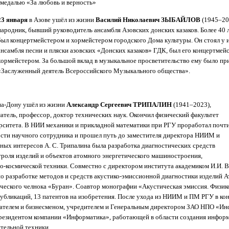
 медалью «За любовь и верность»
23 января
в Азове ушёл из жизни
Василий Николаевич ЗЫБАЙЛОВ
(1945–202
народник, бывший руководитель ансамбля Азовских донских казаков. Более 40 
был концертмейстером и хормейстером городского Дома культуры. Он стоял у 
ансамбля песни и пляски азовских «Донских казаков» ГДК, был его концертмейс
хормейстером. За большой вклад в музыкальное просветительство ему было пр
«Заслуженный деятель Всероссийского Музыкального общества».
на-Дону ушёл из жизни
Александр Сергеевич ТРИПАЛИН
(1941–2023),
тель, профессор, доктор технических наук. Окончил физический факультет
рситета. В НИИ механики и прикладной математики при РГУ проработал почт
ности научного сотрудника и прошел путь до заместителя директора НИИМ и
ых интересов А. С. Трипалина была разработка диагностических средств
роля изделий и объектов атомного энергетического машиностроения,
о-космической техники. Совместно с директором института академиком И.И. 
о разработке методов и средств акустико-эмиссионной диагностики изделий 
ческого челнока «Буран». Соавтор монографии «Акустическая эмиссия. Физик
публикаций, 13 патентов на изобретения. После ухода из НИИМ и ПМ РГУ в кон
телем и бизнесменом, учредителем и Генеральным директором ЗАО НПО «Инф
резидентом компании «Информатика», работающей в области создания инфо
тельной техники.