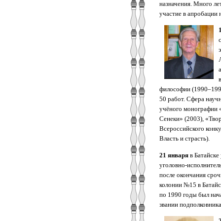
назначения. Много ле
участие в апробации
философии (1990–1995
50 работ. Сфера науч
учёного монографии «
Сенеки» (2003), «Тво
Всероссийского конку
Власть и страсть).
21 января
в Батайске
уголовно-исполнитель
после окончания сро
колонии №15 в Батайс
по 1990 годы был на
звании подполковника