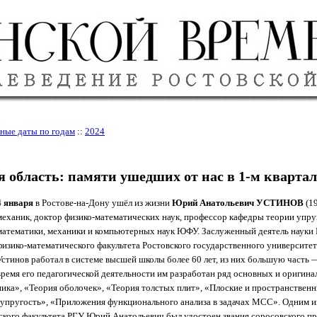
ные даты по годам
::
2024
я область: памяти ушедших от нас в 1-м квартале
4 января
в Ростове-на-Дону ушёл из жизни
Юрий Анатольевич УСТИНОВ
(19
механик, доктор физико-математических наук, профессор кафедры теории упру
математики, механики и компьютерных наук ЮФУ. Заслуженный деятель науки
физико-математического факультета Ростовского государственного университет
Устинов работал в системе высшей школы более 60 лет, из них большую часть 
время его педагогической деятельности им разработан ряд основных и оригина
ика», «Теория оболочек», «Теория толстых плит», «Плоские и пространственн
оупругость», «Приложения функционального анализа в задачах МСС». Одним и
кого факультета РГУ Юрий Анатольевич был удостоен звания соросовского пр