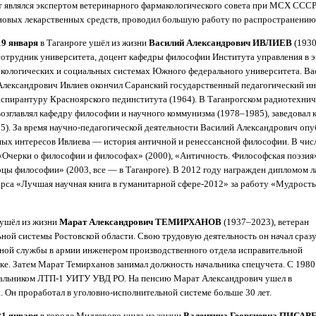
т являлся экспертом ветеринарного фармакологического совета при МСХ СССР
 новых лекарственных средств, проводил большую работу по распространению
19 января
в Таганроге ушёл из жизни
Василий Александрович ИВЛИЕВ
(1930
сотрудник университета, доцент кафедры философии Института управления в 
экологических и социальных системах Южного федерального университета. Ва
Александрович Ивлиев окончил Саранский государственный педагогический инс
аспирантуру Красноярского пединститута (1964). В Таганрогском радиотехнич
возглавлял кафедру философии и научного коммунизма (1978–1985), заведовал 
). За время научно-педагогической деятельности Василий Александрович оп
ных интересов Ивлиева — история античной и ренессансной философии. В чис
Очерки о философии и философах» (2000), «Античность. Философская поэзия»
рцы философии» (2003, все — в Таганроге). В 2012 году награжден дипломом л
рса «Лучшая научная книга в гуманитарной сфере-2012» за работу «Мудрость 
 ушёл из жизни
Марат Александрович ТЕМИРХАНОВ
(1937–2023), ветеран
ной системы Ростовской области. Свою трудовую деятельность он начал сраз
чной службы в армии инженером производственного отдела исправительной
ке. Затем Марат Темирханов занимал должность начальника спецучета. С 1980
чальником ЛТП-1 УИТУ УВД РО. На пенсию Марат Александрович ушел в
. Он проработал в уголовно-исполнительной системе больше 30 лет.
21 января
в городе Миллерово ушла из жизни
Валентина Георгиевна ПИСАР