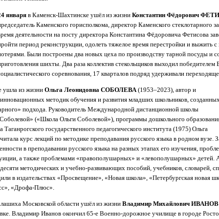
24 января
в Каменск-Шахтинске ушёл из жизни
Константин Фёдорович ФЕТ
председатель Каменского горисполкома, директор Каменского стеклотарного за
время деятельности на посту директора Константина Фёдоровича Фетисова за
пройти период реконструкции, одолеть тяжелое время перестройки и выжить 
потерями. Были построены два новых цеха по производству тарной посуды и с
приготовления шихты. Два раза коллектив стекольщиков выходил победителем 
социалистического соревнования, 17 кварталов подряд удерживали переходящее
е ушла из жизни
Ольга Леонидовна СОБОЛЕВА
(1953–2023), автор и
 инновационных методик обучения и развития младших школьников, созданны
арного» подхода. Руководитель Международной дистанционной школы
и Соболевой» («Школа Ольги Соболевой»), программы дошкольного образовани
 Таганрогского государственного педагогического института (1975) Ольга
 читала курс лекций по методике преподавания русского языка в родном вузе. 
нности в преподавании русского языка на разных этапах его изучения, пробл
уиции, а также проблемами «правополушарных» и «левополушарных» детей. 
десяти методических и учебно-развивающих пособий, учебников, словарей, с
или в издательствах «Просвещение», «Новая школа», «Петербургская новая шк
с», «Дрофа-Плюс».
алашиха Московской области ушёл из жизни
Владимир Михайлович ИВАНОВ
авке. Владимир Иванов окончил 65-е Военно-дорожное училище в городе Росто