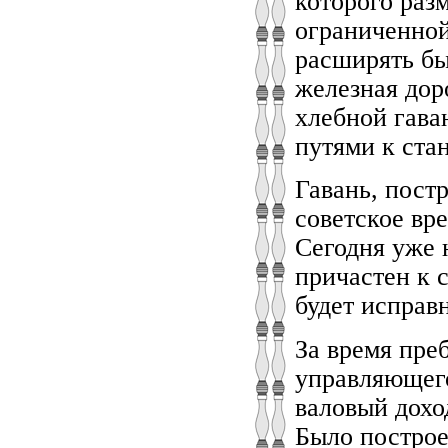
которого раз
ограниченной
расширять бы
железная дор
хлебной гава
путями к ста
Гавань, пост
советское вр
Сегодня уже 
причастен к 
будет исправ
За время пре
управляющего
валовый дохо
Было построе