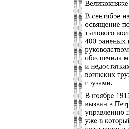
Великокняже
В сентябре н
освящение по
тылового вое
400 раненых 
руководством
обеспечила м
и недостатка
воинских гру
грузами.
В ноябре 191
вызван в Пет
управлению п
уже в которы
сожаления и 