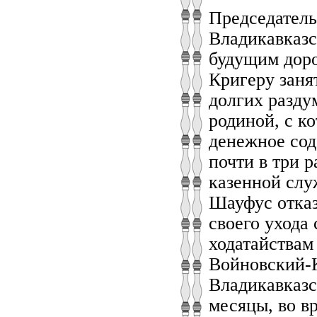
Председатель
Владикавказс
будущим доро
Кригеру заня
долгих разду
родиной, с к
денежное сод
почти в три 
казенной слу
Шауфус отказ
своего ухода
ходатайствам 
Войновский-
Владикавказс
месяцы, во в