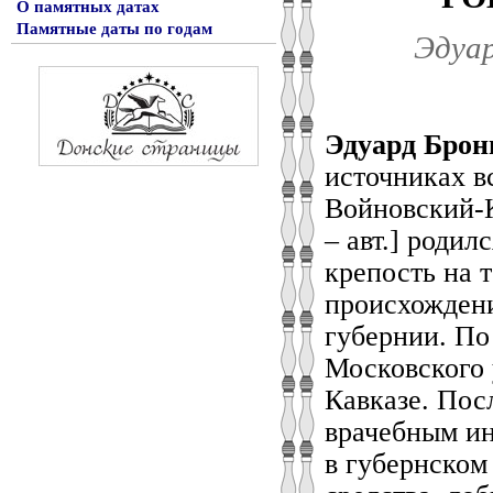
О памятных датах
Памятные даты по годам
Эдуар
Эдуард Брон
источниках в
Войновский-К
– авт.] родил
крепость на 
происхожден
губернии. По
Московского 
Кавказе. Пос
врачебным ин
в губернском