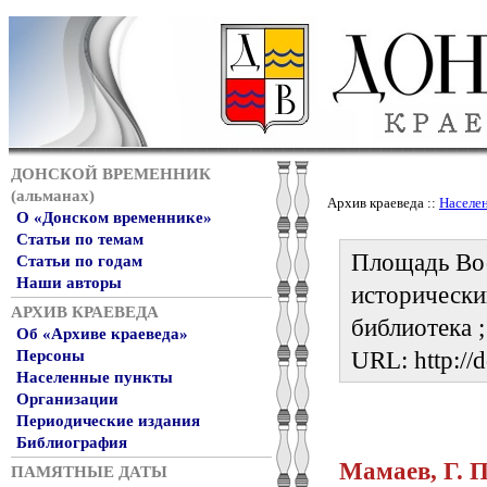
ДОНСКОЙ ВРЕМЕННИК
(альманах)
Архив краеведа ::
Населе
О «Донском временнике»
Статьи по темам
Площадь Восс
Статьи по годам
Наши авторы
исторически
АРХИВ КРАЕВЕДА
библиотека ;
Об «Архиве краеведа»
URL: http://
Персоны
Населенные пункты
Организации
Периодические издания
Библиография
Мамаев, Г. П
ПАМЯТНЫЕ ДАТЫ