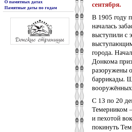
О памятных датах
сентября.
Памятные даты по годам
В 1905 году 
началась заб
выступили с 
выступающим
города. Нача
Донкома приз
разоружены о
баррикады. Ш
вооружённых 
С 13 по 20 де
Темерником –
и пехотой во
покинуть Тем