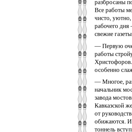
разбросаны по
Все работы м
чисто, уютно,
рабочего дня 
свежие газет
— Первую оче
работы стройу
Христофоров. 
особенно сла
— Многое, раз
начальник мос
завода мосто
Кавказской же
от руководств
обижаются. И 
тоннель вступ