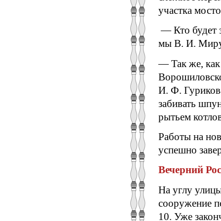
участка мосто
— Кто будет з
мы В. И. Миру
— Так же, как
Ворошиловско
И. Ф. Гуриков
забивать шпун
рытьем котлов
Работы на но
успешно заве
Вечерний Рост
На углу улиц
сооружение по
10. Уже закон