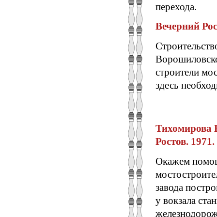
перехода.
Вечерний Рост
Строительство
Ворошиловско
строители мос
здесь необхо
Тихомирова В
Ростов. 1971. 
Окажем помо
мостостроител
завода постр
у вокзала ста
железнодорож