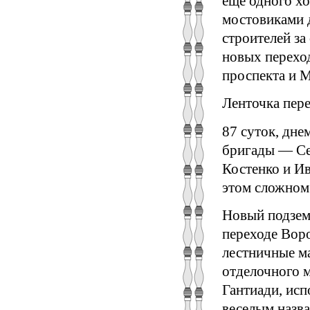
еще одного х
мостовиками 
строителей за
новых переход
проспекта и 
Ленточка пер
87 суток, дне
бригады — Се
Костенко и Ив
этом сложном 
Новый подзем
переходе Воро
лестничные м
отделочного м
Гантиади, исп
веселым назва