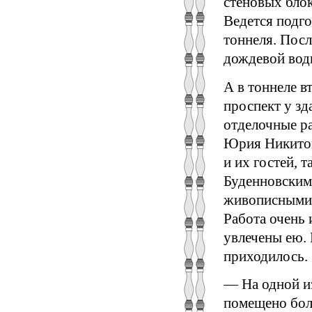
стеновых бло
Ведется подго
тоннеля. Пос
дождевой вод
А в тоннеле в
проспект у зд
отделочные ра
Юрия Никитов
и их гостей, 
Буденновским 
живописными 
Работа очень 
увлечены ею. 
приходилось.
— На одной из
помещено бол