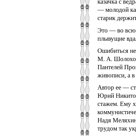
казачка с вед
— молодой каз
старик держит
Это — во всю
плывущие вдал
Ошибиться не
М. А. Шолохо
Пантелей Прок
живописи, а в
Автор ее — ст
Юрий Никитов
стажем. Ему 
коммунистиче
Надя Меляхина
трудом так ук