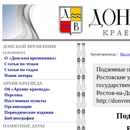
ДОНСКОЙ ВРЕМЕННИК
(альманах)
Архив краеведа ::
Насел
О «Донском временнике»
Статьи по темам
Подземные пе
Статьи по годам
Наши авторы
Ростовские у
АРХИВ КРАЕВЕДА
государствен
Об «Архиве краеведа»
Ростов-на-До
Персоны
http://donvr
Населенные пункты
Организации
Периодические издания
Под
Библиография
ПАМЯТНЫЕ ДАТЫ