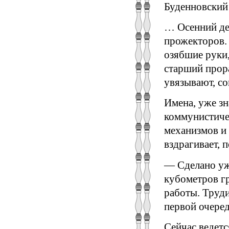
Буденновский
… Осенний де
прожекторов. 
озябшие руки,
старший прора
увязывают, с
Имена, уже зн
коммунистиче
механизмов и
вздрагивает, 
— Сделано уж
кубометров гр
работы. Труди
первой очеред
Сейчас ведет