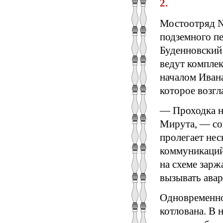
2.
Мостоотряд №
подземного п
Буденновский
ведут комплек
началом Иван
которое возгл
— Проходка но
Мирута, — со
пролегает нес
коммуникаций
на схеме зар
вызывать ава
Одновременно
котлована. В 