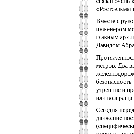
связан очень
«Ростсельмаш
Вместе с рук
инженером мо
главным архи
Давидом Абра
Протяженност
метров. Два 
железнодорож
безопасность 
утренние и пр
или возвраща
Сегодня пере
движение пое
(специфическ
стороны, не 