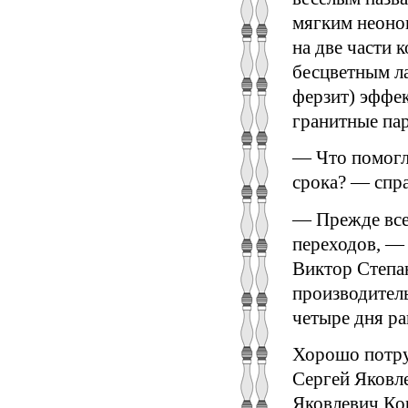
мягким неоно
на две части
бесцветным ла
ферзит) эффе
гранитные па
— Что помогл
срока? — спр
— Прежде все
переходов, — 
Виктор Степа
производитель
четыре дня р
Хорошо потру
Сергей Яковл
Яковлевич Ко