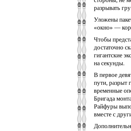
разрывать гру
Уложены пакет
«окно» — коро
Чтобы предста
достаточно ск
гигантские эк
на секунды.
В первое дев
пути, разрыт 
временные оп
Бригада монт
Райфуры выпо
вместе с друг
Дополнительн