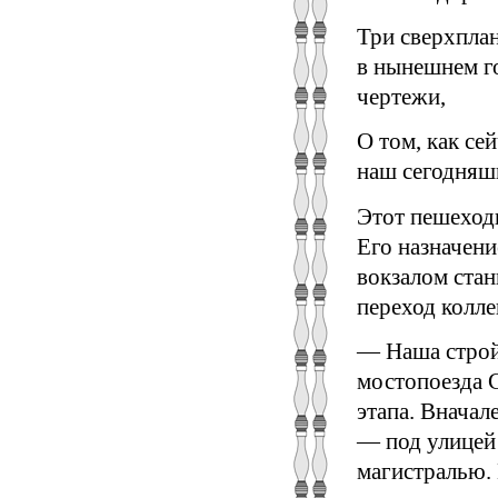
Три сверхплан
в нынешнем г
чертежи,
О том, как се
наш сегодняшн
Этот пешеходн
Его назначени
вокзалом ста
переход колле
— Наша стройк
мостопоезда 
этапа. Вначал
— под улицей 
магистралью.