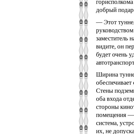
горисполкома 
добрый подар
— Этот тунне
руководством 
заместитель н
видите, он пе
будет очень у
автотранспорт
Ширина туннел
обеспечивает
Стены подземн
оба входа отд
стороны кино
помещения — 
система, устр
их, не допуск