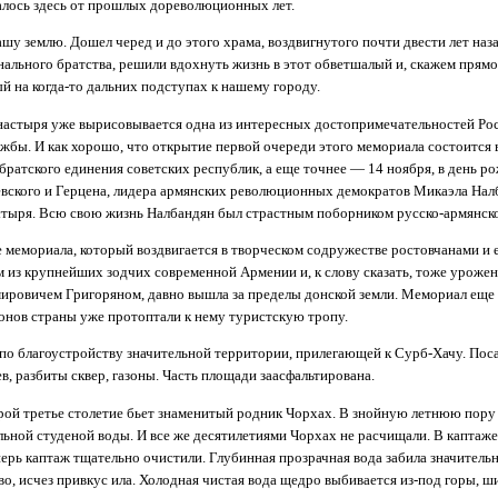
талось здесь от прошлых дореволюционных лет.
шу землю. Дошел черед и до этого храма, воздвигнутого почти двести лет наза
ального братства, решили вдохнуть жизнь в этот обветшалый и, скажем прямо
й на когда-то дальних подступах к нашему городу.
настыря уже вырисовывается одна из интересных достопримечательностей Ро
жбы. И как хорошо, что открытие первой очереди этого мемориала состоится 
братского единения советских республик, а еще точнее — 14 ноября, в день р
вского и Герцена, лидера армянских революционных демократов Микаэла Налб
астыря. Всю свою жизнь Налбандян был страстным поборником русско-армянск
е мемориала, который воздвигается в творческом содружестве ростовчанами и 
 из крупнейших зодчих современной Армении и, к слову сказать, тоже уроже
ровичем Григоряном, давно вышла за пределы донской земли. Мемориал еще с
нов страны уже протоптали к нему туристскую тропу.
по благоустройству значительной территории, прилегающей к Сурб-Хачу. Пос
в, разбиты сквер, газоны. Часть площади заасфальтирована.
рой третье столетие бьет знаменитый родник Чорхах. В знойную летнюю пору
льной студеной воды. И все же десятилетиями Чорхах не расчищали. В каптаже
перь каптаж тщательно очистили. Глубинная прозрачная вода забила значительн
во, исчез привкус ила. Холодная чистая вода щедро выбивается из-под горы, 