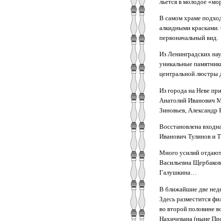
льется в молодое «мо
В самом храме подхо
алкидными красками. 
первоначальный вид.
Из Ленинградских нау
уникальные памятники
центральной люстры д
Из города на Неве пр
Анатолий Иванович Мо
Зиновьев, Александр 
Восстановлена входна
Иванович Тулинов и 
Много усилий отдают 
Васильевна Щербаков
Галушкина…
В ближайшие две неде
Здесь разместится фи
во второй половине в
Нахичевана (ныне Про