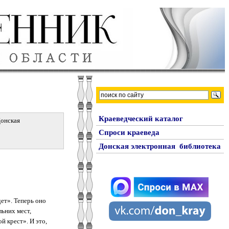
Краеведческий каталог
Донская
Спроси краеведа
Донская электронная библиотека
ет». Теперь оно
льних мест,
й крест». И это,