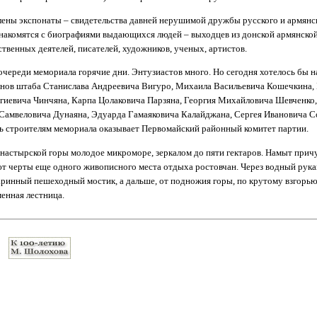
лены экспонаты – свидетельства давней нерушимой дружбы русского и армянс
знакомятся с биографиями выдающихся людей – выходцев из донской армянско
твенных деятелей, писателей, художников, ученых, артистов.
очереди мемориала горячие дни. Энтузиастов много. Но сегодня хотелось бы н
ленов штаба Станислава Андреевича Вигуро, Михаила Васильевича Кошечкина,
гиевича Чинчяна, Карпа Цолаковича Парзяна, Георгия Михайловича Шевченко
 Самвеловича Дунаяна, Эдуарда Гамаяковича Калайджана, Сергея Ивановича С
 строителям мемориала оказывает Первомайский районный комитет партии.
настырской горы молодое микроморе, зеркалом до пяти гектаров. Намыт прич
т черты еще одного живописного места отдыха ростовчан. Через водный рукав
ринный пешеходный мостик, а дальше, от подножия горы, по крутому взгорью
енная лестница.