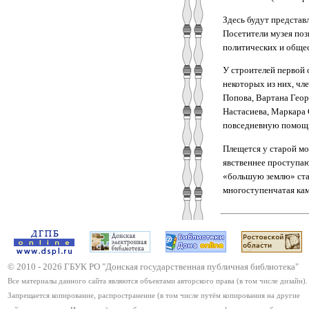
Здесь будут представ
Посетители музея по
политических и общес
У строителей первой 
некоторых из них, ч
Попова, Вартана Геор
Настасиева, Маркара
повседневную помощь
Плещется у старой мо
явственнее проступаю
«большую землю» ста
многоступенчатая кам
© 2010 -
2026
ГБУК РО "Донская государственная публичная библиотека"
Все материалы данного сайта являются объектами авторского права (в том числе дизайн).
Запрещается копирование, распространение (в том числе путём копирования на другие