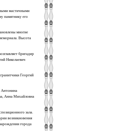
нными мастичными
му памятнику его
тановлены многие
мемориала. Высота
озглавляет бригадир
гий Николаевич
 гранитчики Георгий
р Антонина
ва, Анна Михайловна
спозиционного зала.
ории возникновения
 зарождении города