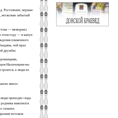
д. Ростовчане, верные
, несколько забытый
стова — мемориал
в этом году — в канун
ождения пламенного
андяна, чей прах
ой дружбы.
ереванцами,
нцем Нахичевани-на-
троится, а люди из
ажено много
 люди приходят сюда
 родника накопился
о сильнее.
широким потоком