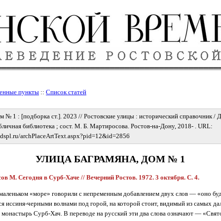
енные пункты
::
Список статей
м № 1 : [подборка ст.]. 2023 // Ростовские улицы : исторический справочник / 
личная библиотека ; сост. М. Б. Мартиросова. Ростов-на-Дону, 2018- . URL:
dspl.ru/archPlaceArtText.aspx?pid=12&id=2856
УЛИЦА БАГРАМЯНА, ДОМ № 1
в М. Сегодня в Сурб-Хаче // Вечерний Ростов. 1972. 3 октября. С. 4.
маленьком «море» говорили с непременным добавлением двух слов — «оно буд
ся иссиня-черными волнами под горой, на которой стоит, видимый из самых да
монастырь Сурб-Хач. В переводе на русский эти два слова означают — «Свято