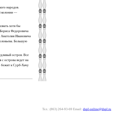
кого народов.
й колонии —
азвать хотя бы
 Бориса Федоровича
, Анатолия Ивановича
оловьева. Большую
удливый остров. Все
 с острова ведет на
 бежит к Сурб-Хачу
Тел.: (863) 264-93-69 Email:
dspl-online@dspl.ru