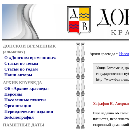
ДОНСКОЙ ВРЕМЕННИК
(альманах)
Архив краеведа ::
Насел
О «Донском временнике»
Статьи по темам
Улица Баграмяна, до
Статьи по годам
государственная пуб
Наши авторы
http://www.donvrem.
АРХИВ КРАЕВЕДА
Об «Архиве краеведа»
Персоны
Населенные пункты
Хафафян Н., Андриасо
Организации
Периодические издания
Еще недавно об этом 
Библиография
плещется, переливает
старинный армянский 
ПАМЯТНЫЕ ДАТЫ