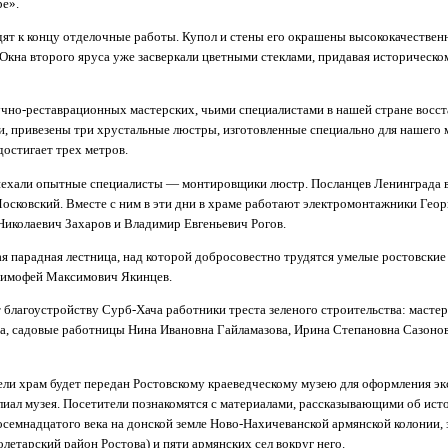
ре».
дят к концу отделочные работы. Купол и стены его окрашены высококачестве
Окна второго яруса уже засверкали цветными стеклами, придавая историческо
чно-реставрационных мастерских, чьими специалистами в нашей стране восс
, привезены три хрустальные люстры, изготовленные специально для нашего 
остигает трех метров.
иехали опытные специалисты — монтировщики люстр. Посланцев Ленинграда в
сковский. Вместе с ним в эти дни в храме работают электромонтажники Геор
Николаевич Захаров и Владимир Евгеньевич Рогов.
я парадная лестница, над которой добросовестно трудятся умелые ростовские
Тимофей Максимович Якинцев.
благоустройству Сурб-Хача работники треста зеленого строительства: масте
а, садовые работницы Нина Ивановна Гайламазова, Ирина Степановна Сазоно
ли храм будет передан Ростовскому краеведческому музею для оформления эк
лиал музея. Посетители познакомятся с материалами, рассказывающими об ист
осемнадцатого века на донской земле Ново-Нахичеванской армянской колонии,
летарский район Ростова) и пяти армянских сел вокруг него.