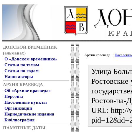
ДОНСКОЙ ВРЕМЕННИК
(альманах)
Архив краеведа ::
Населенн
О «Донском временнике»
Статьи по темам
Улица Больш
Статьи по годам
Наши авторы
Ростовские 
АРХИВ КРАЕВЕДА
государстве
Об «Архиве краеведа»
Персоны
Ростов-на-До
Населенные пункты
Организации
URL: http://
Периодические издания
pid=12&id=
Библиография
ПАМЯТНЫЕ ДАТЫ