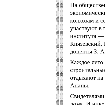
На обществе
экономическ
колхозам и с
участвуют в 
института — 
Князевский, 
доценты З. А
Каждое лето 
строительные
отдыхают на 
Анапы.
Свидетелями
дома. И нико