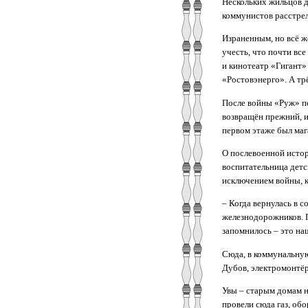
Нескольких жильцов д
коммунистов расстрел
Израненным, но всё ж
учесть, что почти все
и кинотеатр «Гигант»
«Ростовэнерго». А т
После войны «Руж» пе
возвращён прежний, и
первом этаже был маг
О послевоенной истор
воспитательница детск
исключением войны, к
– Когда вернулась в 
железнодорожников. П
запомнилось – это на
Сюда, в коммунальную
Дубов, электромонтёр
Увы – старым домам не
провели сюда газ, об