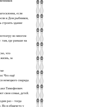
твенников
агосклонна, если
рели и Дом рыбников,
ь строить здание
нотеатру во многом
 там, где раньше на
сно, что
жизнь, за
тие
ог. Что ещё
ся немецкого снаряда.
ихаил Тимофеевич
т свои семьи, детей.
дин раз – тогда
. Но в общем-то у