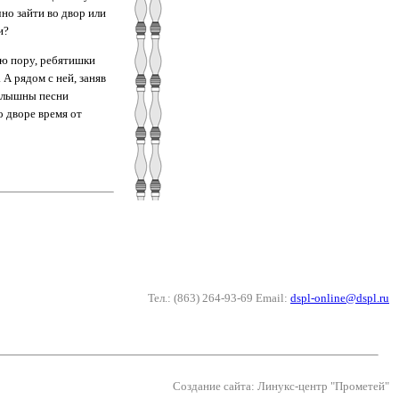
но зайти во двор или
и?
ую пору, ребятишки
А рядом с ней, заняв
 слышны песни
о дворе время от
Тел.: (863) 264-93-69 Email:
dspl-online@dspl.ru
Создание сайта: Линукс-центр "Прометей"