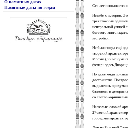
О памятных датах
Сто лет исполняется 
Памятные даты по годам
Начнём с истории. Эт
трёхэтажным зданием 
центральной улицей 
богатого книгоиздате
застройки.
Не было тогда ещё зд
творений архитектора
Москве), ни монумент
(теперь здесь Дворец 
Но даже когда появили
достоинства. Построен
выделялось продуман
балконом, и декорати
со светло-коричневым
Несколько слов об арх
27-летний архитектор
городским архитекто
Дом на Большой Садов