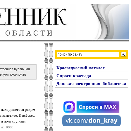
Краеведческий каталог
рственная публичная
spx?pid=12&id=2819
Спроси краеведа
Донская электронная библиотека
ы находящегося рядом
а заметнее. И всё же…
 и полукруглым
ы: 1886.