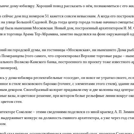
нынче дому-юбиляру. Хороший повод рассказать о нём, познакомиться с его жи
о сейчас дом под номером 51 кажется совсем невысоким. А когда его построил
на улице Большой Садовой. Ведь тогда центр города только начинал смещаться
ещё была нынешняя Московская. Новый дом, построенный архитектором Н. М. 
ля и торговца Арама Тер-Абрамяна, заметно выделялся на фоне окружающей о
аний ни городской думы, ни гостиницы «Московская», ни нынешнего Дома рыб
 Померанцева (того самого, что спроектировал Верхние торговые ряды – ны
ального Волжско-Камского банка, построенного по проекту тоже известного а
пионеров),
сь у дома-юбиляра респектабельные «соседи», он вовсе не утратил своего, есл
ное в стиле московского барокко (точнее, с элементами этого стиля), здание 
ным декором. Своеобразный колорит придавали ему и две колонны над центр
вные вазы, и цветовое решение, при котором белые рельефные линии вокруг ок
 цветом стен.
итекторе Соколове – этими сведениями поделился со мной краевед А. П. Зимин
 выдерживает конкурс на должность главного архитектора, а уже через год ста
ром.
ой стал первым, осуществлённым в очень короткий срок, проектом Соколова 