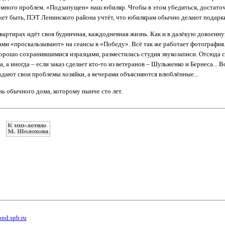
 много проблем. «Подзапущен» наш юбиляр. Чтобы в этом убедиться, достаточ
ет быть, ПЭТ Ленинского района учтёт, что юбилярам обычно делают подарк
 квартирах идёт своя будничная, каждодневная жизнь. Как и в далёкую довоенн
и «проскальзывают» на сеансы в «Победу». Всё так же работает фотография. 
орошо сохранившимися изразцами, разместилась студия звукозаписи. Отсюда
, а иногда – если заказ сделает кто-то из ветеранов – Шульженко и Бернеса... В
ают свои проблемы хозяйки, а вечерами объясняются влюблённые...
ь обычного дома, которому нынче сто лет.
ond.spb.ru