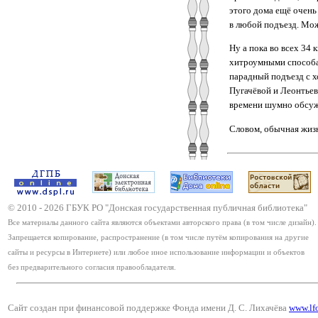
этого дома ещё очень
в любой подъезд. Мож
Ну а пока во всех 34
хитроумными способам
парадный подъезд с х
Пугачёвой и Леонтьева
времени шумно обсужд
Словом, обычная жизн
© 2010 -
2026
ГБУК РО "Донская государственная публичная библиотека"
Все материалы данного сайта являются объектами авторского права (в том числе дизайн).
Запрещается копирование, распространение (в том числе путём копирования на другие
сайты и ресурсы в Интернете) или любое иное использование информации и объектов
без предварительного согласия правообладателя.
Сайт создан при финансовой поддержке Фонда имени Д. С. Лихачёва
www.lf