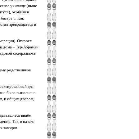
ческое училище (ныне
тута), особняк в
м базаре… Как
 стал превращаться в
умерации). Откроем
ец дома – Тер-Абрамян
Садовой содержалось
ные родственники.
роектированный для
 оно было выполнено
м, и общим двором,
дававшиеся внаём,
ения. Так, в начале
х заводов –