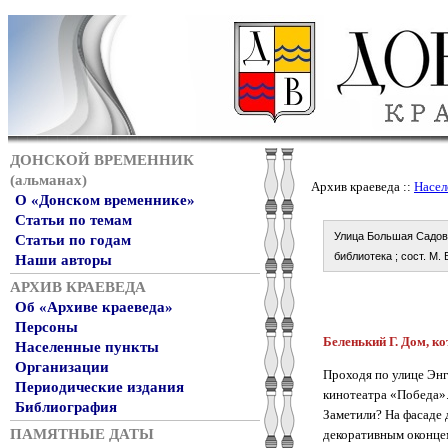
ДОНСКОЙ ВРЕМЕННИК
(альманах)
Архив краеведа ::
Насел
О «Донском временнике»
Статьи по темам
Улица Большая Садовая
Статьи по годам
библиотека ; сост. М. 
Наши авторы
АРХИВ КРАЕВЕДА
Об «Архиве краеведа»
Персоны
Беленький Г. Дом, кот
Населенные пункты
Организации
Проходя по улице Энг
Периодические издания
кинотеатра «Победа».
Библиография
Заметили? На фасаде
ПАМЯТНЫЕ ДАТЫ
декоративным оконце