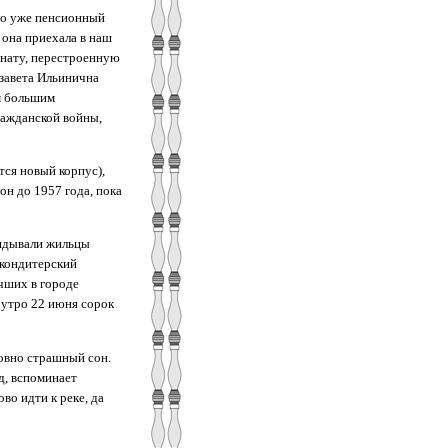
но уже пенсионный
 она приехала в наш
мнату, перестроенную
завета Ильинична
м большим
ражданской войны,
тся новый корпус),
он до 1957 года, пока
лядывали жильцы
 кондитерский
чших в городе
 утро 22 июня сорок
овно страшный сон.
д, вспоминает
во идти к реке, да