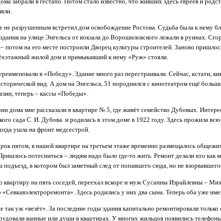
ома забрали в гестапо. Потом стало известно, что живших здесь евреев и родс
яли.
е не разрушенным встретил дом освобождение Ростова. Судьба была к нему бл
 здания на улице Энгельса от вокзала до Ворошиловского лежали в руинах. Сго
 – потом на его месте построили Дворец культуры строителей. Заново пришлос
рёхэтажный жилой дом и примыкавший к нему «Руж» стояли.
реименовали в «Победу». Здание много раз перестраивали. Сейчас, кстати, ки
сторической вид. А дом на Энгельса, 51 породнился с кинотеатром ещё больше:
азин, теперь – кассы «Победы».
ии дома мне рассказали в квартире № 5, где живёт семейство Дубовых. Интере
ого сада С. И. Дубова и родилась в этом доме в 1922 году. Здесь прожила всю 
огда ушла на фронт медсестрой.
сорок пятом, в нашей квартире на третьем этаже временно размещалось общежи
ришлось потесниться – людям надо было где-то жить. Ремонт делали кто как м
ш подъезд, в котором был заметный след от попавшего сюда, но не взорвавшего
 квартиру на пять соседей, переехал вскоре и муж Сусанны Израйлевны – М
 «Севкавэлектроремонта». Здесь родились у них два сына. Теперь оба уже имею
 так уж «везёт». За последние годы здания капитально ремонтировали только о
орудовали ванные или души в квартирах. У многих жильцов появились телефоны