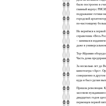
было построено в счи
главный корпус РИСИ)
подражание готики на
городской архитектор
по-настоящему большо
Но вернёмся к первой
справочник «Весь Рос
– занимался изданием
даже в универсальном
Тер-Абрамян оборудов
Часть дома предприим
За несколько лет до 
кинотеатра «Арс». Ор
совершенно в другом 
куда и был сделан вых
Пришла революция. Ку
заселили нуждавшиеся
двадцатых годов здес
первенцев первой пяти