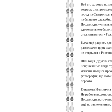
Всё это хорошо помни
возраст, она продолж
город из Ставрополя 
из бывшего служебно
Цорданиди, учительни
удовольствием было п
стал называться «Руж
Была ещё радость для
размещался цирк-шапит
не открылся в Росто
Шли годы. Другим ста
непривычные тогда тр
магазин, позднее пре
фотография, где люби
первого…
Елизавета Ильинична 
Не работал водопрово
Цорданиди, встречавш
ещё по заснеженным,