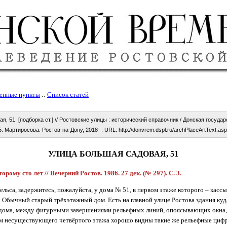
енные пункты
::
Список статей
, 51: [подборка ст.] // Ростовские улицы : исторический справочник / Донская госуда
Б. Мартиросова. Ростов-на-Дону, 2018- . URL: http://donvrem.dspl.ru/archPlaceArtText.a
УЛИЦА БОЛЬШАЯ САДОВАЯ, 51
орому сто лет // Вечерний Ростов. 1986. 27 дек. (№ 297). С. 3.
ельса, задержитесь, пожалуйста, у дома № 51, в первом этаже которого – касс
 Обычный старый трёхэтажный дом. Есть на главной улице Ростова здания куд
 дома, между фигурными завершениями рельефных линий, опоясывающих окна,
м несуществующего четвёртого этажа хорошо видны такие же рельефные цифр