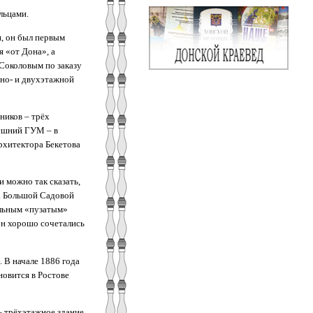
льцами.
и, он был первым
 «от Дона», а
Соколовым по заказу
дно- и двухэтажной
ников – трёх
нешний ГУМ – в
рхитектора Бекетова
и можно так сказать,
на Большой Садовой
альным «пузатым»
он хорошо сочетались
. В начале 1886 года
новится в Ростове
– трёхэтажное здание