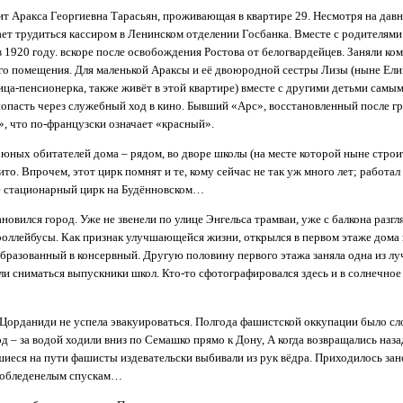
т Аракса Георгиевна Тарасьян, проживающая в квартире 29. Несмотря на дав
ает трудиться кассиром в Ленинском отделении Госбанка. Вместе с родителями
в 1920 году. вскоре после освобождения Ростова от белогвардейцев. Заняли ко
го помещения. Для маленькой Араксы и её двоюродной сестры Лизы (ныне Ели
ца-пенсионерка, также живёт в этой квартире) вместе с другими детьми самы
опасть через служебный ход в кино. Бывший «Арс», восстановленный после г
», что по-французски означает «красный».
 юных обитателей дома – рядом, во дворе школы (на месте которой ныне строи
о. Впрочем, этот цирк помнят и те, кому сейчас не так уж много лет; работал 
ве стационарный цирк на Будённовском…
новился город. Уже не звенели по улице Энгельса трамваи, уже с балкона разг
оллейбусы. Как признак улучшающейся жизни, открылся в первом этаже дома
образованный в консервный. Другую половину первого этажа заняла одна из лу
ли сниматься выпускники школ. Кто-то сфотографировался здесь и в солнечное
Цорданиди не успела эвакуироваться. Полгода фашистской оккупации было сл
д – за водой ходили вниз по Семашко прямо к Дону, А когда возвращались наза
иеся на пути фашисты издевательски выбивали из рук вёдра. Приходилось зано
 обледенелым спускам…