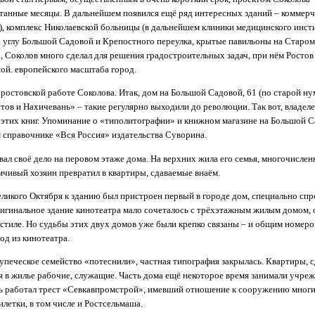
танные месяцы. В дальнейшем появился ещё ряд интересных зданий – коммер
, комплекс Николаевской больницы (в дальнейшем клиники медицинского инсти
 углу Большой Садовой и Крепостного переулка, крытые павильоны на Старо
, Соколов много сделал для решения градостроительных задач, при нём Ростов
й. европейского масштаба город.
 ростовской работе Соколова. Итак, дом на Большой Садовой, 61 (по старой н
тов и Нахичевань» – такие регулярно выходили до революции. Так вот, владел
 этих книг. Упоминание о «типолитографии» и книжном магазине на Большой 
 справочнике «Вся Россия» издательства Суворина.
ал своё дело на перовом этаже дома. На верхних жила его семья, многочислен
чивый хозяин превратил в квартиры, сдаваемые внаём.
Великого Октября к зданию был пристроен первый в городе дом, специально сп
игинальное здание кинотеатра мало сочеталось с трёхэтажным жилым домом,
стиле. Но судьбы этих двух домов уже были крепко связаны – и общим номеро
од из кинотеатра.
печеское семейство «потеснили», частная типография закрылась. Квартиры, с
 в жилье рабочие, служащие. Часть дома ещё некоторое время занимали учрежд
ь работал трест «Севкавпромстрой», имевший отношение к сооружению многи
летки, в том числе и Ростсельмаша.