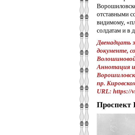
Ворошиловског
отставными со
видимому, «пл
солдатам и в 
Двенадцать з
документе, с
Волошиновой 
Аннотация ис
Ворошиловски
пр. Кировском
URL: https://v
Проспект 