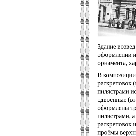
Здание возвед
оформлении и
орнамента, ха
В композиции
раскреповок 
пилястрами и
сдвоенные (в
оформлены тр
пилястрами, 
раскреповок и
проёмы верхн