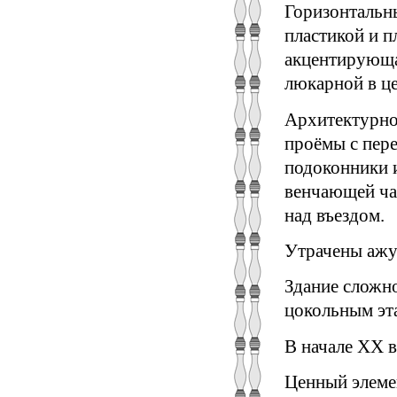
Горизонтальн
пластикой и п
акцентирующа
люкарной в ц
Архитектурно
проёмы с пер
подоконники 
венчающей час
над въездом.
Утрачены ажу
Здание сложно
цокольным эт
В начале XX в
Ценный элеме