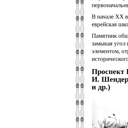
первоначальн
В начале XX в
еврейская шко
Памятник общ
замыкая угол
элементом, от
исторического
Проспект 
И. Шендер
и др.)