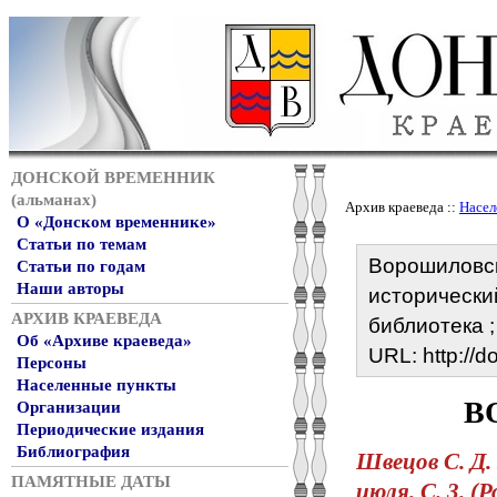
ДОНСКОЙ ВРЕМЕННИК
(альманах)
Архив краеведа ::
Насел
О «Донском временнике»
Статьи по темам
Ворошиловски
Статьи по годам
Наши авторы
исторически
АРХИВ КРАЕВЕДА
библиотека ;
Об «Архиве краеведа»
URL: http://
Персоны
Населенные пункты
В
Организации
Периодические издания
Библиография
Швецов С. Д.
ПАМЯТНЫЕ ДАТЫ
июля. С. 3. (