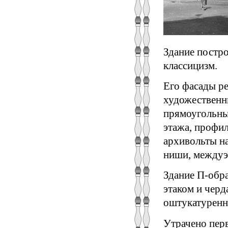
Здание постро
классицизм.
Его фасады р
художественн
прямоугольны
этажа, профи
архивольты н
ниши, междуэт
Здание П-обра
этаком и чер
оштукатуренн
Утрачено пер