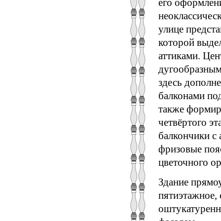
его оформлен
неоклассическ
улице предст
которой выде
аттиками. Цен
дугообразным
здесь дополн
балконами по
также формир
чет­вёртого э
балкончики с
фризовые пояс
цветочного ор
Здание прямоу
пятиэтажное,
оштукатуренн