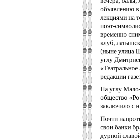
вечера, балы,
объявлению в 
лекциями на 
поэт-символис
временно сни
клуб, латышск
(ныне улица Ш
углу Дмитриев
«Театральное 
редакции газе
На углу Мало
общество «Ро
заключило с 
Почти напроти
свои банки бр
дурной славой