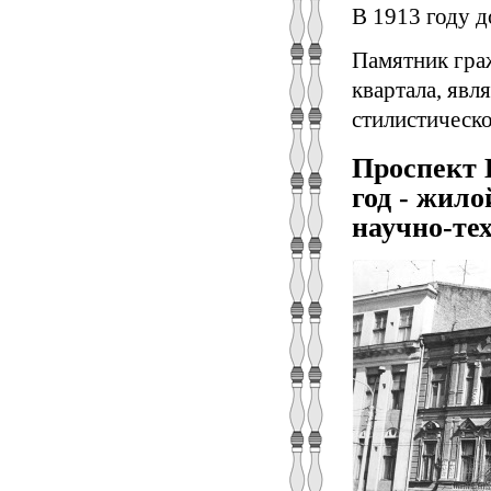
В 1913 году д
Памятник гра
квартала, яв
стилистическо
Проспект 
год - жил
научно-те