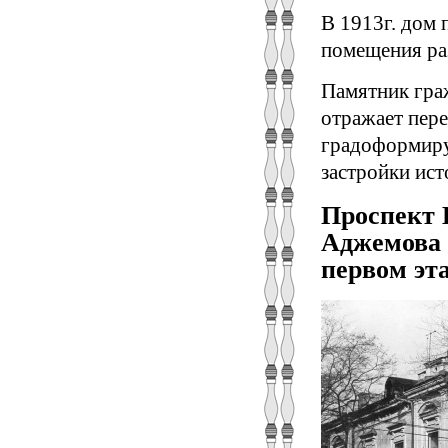
В 1913г. дом 
помещения ра
Памятник гра
отражает пере
градоформиру
застройки ист
Проспект 
Аджемова 
первом эт