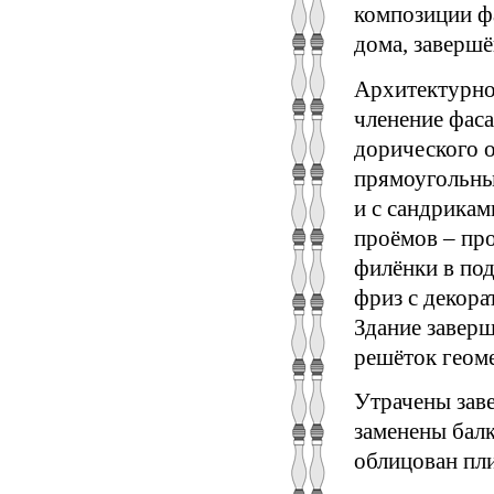
композиции ф
дома, заверш
Архитектурно
членение фаса
дорического 
прямоугольны
и с сандрика
проёмов – пр
филёнки в по
фриз с декор
Здание заверш
решёток гео­м
Утрачены заве
заменены балк
облицован пл