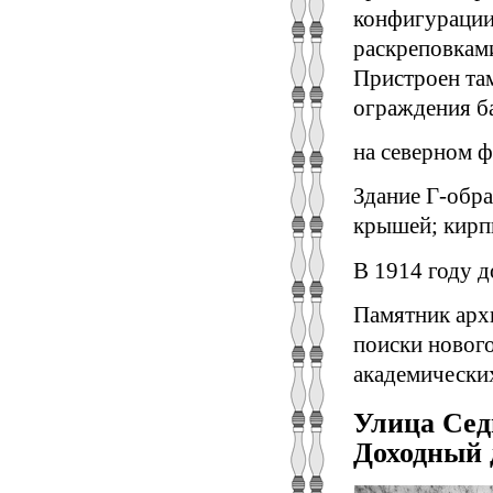
конфигурации
раскреповками
Пристроен там
ограждения б
на северном ф
Здание Г-обра
крышей; кирп
В 1914 году д
Памятник арх
поиски нового
академических
Улица Седь
Доходный 