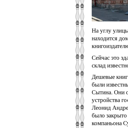
На углу улицы
находится до
книгоиздател
Сейчас это зд
склад известн
Дешевые книги
были известны
Сытина. Они о
устройства го
Леонид Андрее
было закрыто 
компаньона С