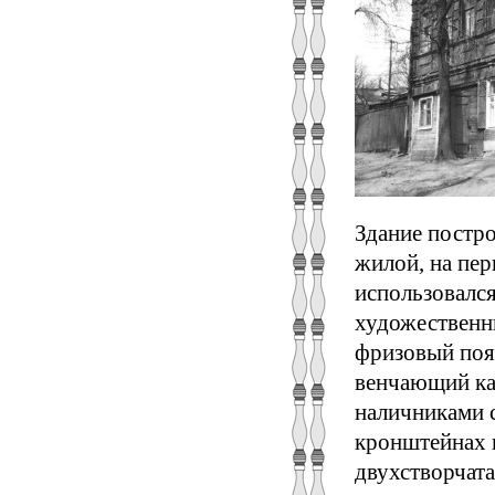
Здание постро
жилой, на пе
использовалс
художественн
фризовый пояс
венчающий кар
наличниками 
кронштейнах 
двухстворчата