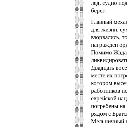
лед, судно по
берег.
Главный меха
для жизни, су
взорвались, т
награжден орд
Помимо Жадае
ликвидироват
Двадцать вос
месте их погр
котором высе
работников п
еврейской на
погребены на
рядом с Брат
Мельничный пе