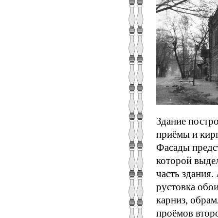
Здание постро
приёмы и кирп
Фасады предс
которой выдел
часть здания
рустовка обо
карниз, обра
проёмов втор