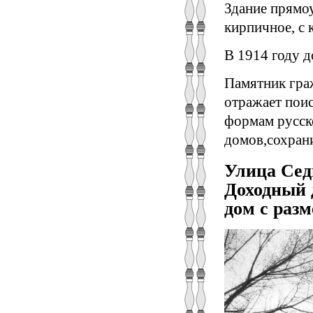
Здание прямоу
кирпичное, с 
В 1914 году д
Памятник гра
отражает поис
формам русск
домов,сохран
Улица Седь
Доходный 
дом с раз