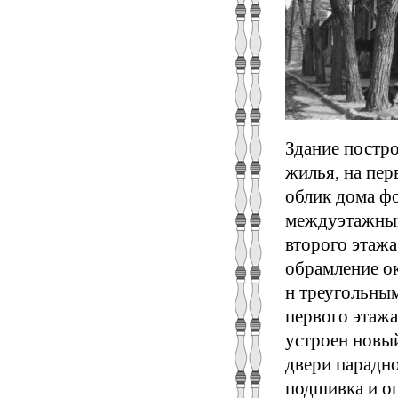
Здание постро
жилья, на пе
облик дома ф
междуэтажный
второго этажа
обрамление о
н треугольны
первого этажа
устроен новый
двери парадн
подшивка и о