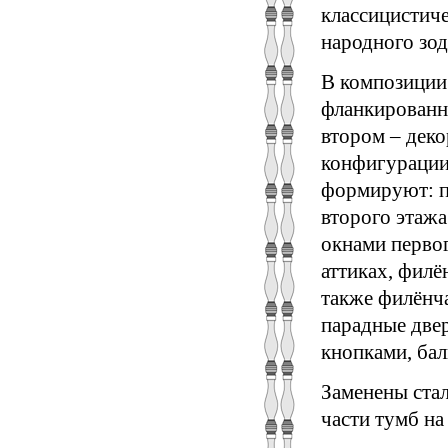
классицистич
народного зод
В композиции
фланкированн
втором – дек
конфигурации
формируют: п
второго этажа
окнами перво
аттиках, филё
также филёнча
парадные две
кнопками, ба
Заменены ста
части тумб на