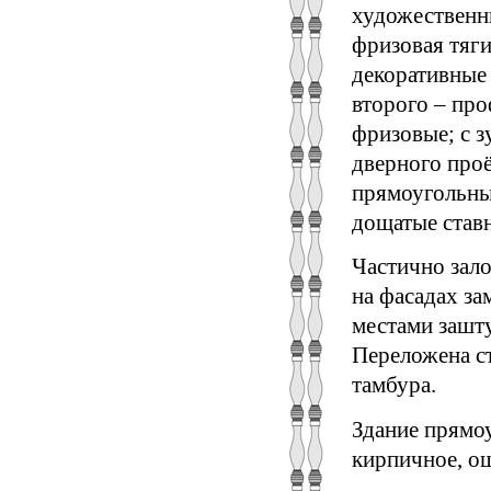
художественн
фризовая тяг
декоративные 
второго – пр
фризовые; с з
дверного проё
прямоугольны
дощатые ставн
Частично зал
на фасадах за
местами зашту
Переложена с
тамбура.
Здание прямоу
кирпичное, о