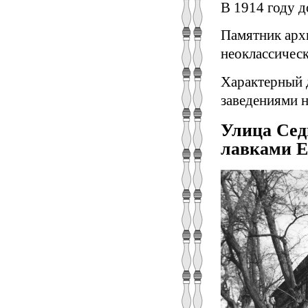
В 1914 году 
Памятник арх
неоклассическ
Характерный 
заведениями н
Улица Седь
лавками Е