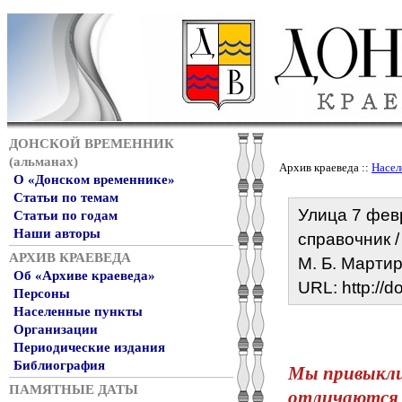
ДОНСКОЙ ВРЕМЕННИК
(альманах)
Архив краеведа ::
Насел
О «Донском временнике»
Статьи по темам
Улица 7 февр
Статьи по годам
Наши авторы
справочник /
АРХИВ КРАЕВЕДА
М. Б. Мартир
Об «Архиве краеведа»
URL:
http://
Персоны
Населенные пункты
Организации
Периодические издания
Библиография
Мы привыкли 
ПАМЯТНЫЕ ДАТЫ
отличаются р