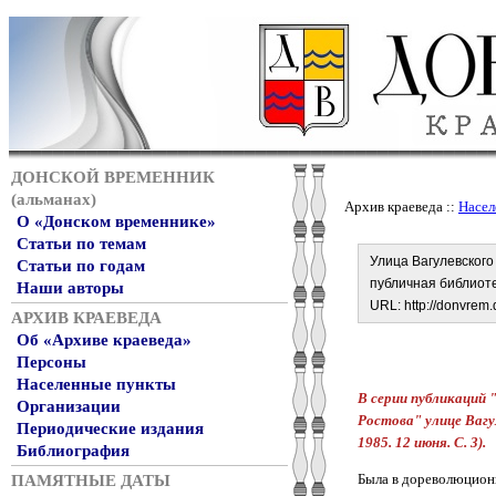
ДОНСКОЙ ВРЕМЕННИК
(альманах)
Архив краеведа ::
Насел
О «Донском временнике»
Статьи по темам
Улица Вагулевског
Статьи по годам
публичная библиотек
Наши авторы
URL:
http://donvrem
АРХИВ КРАЕВЕДА
Об «Архиве краеведа»
Персоны
Населенные пункты
В серии публикаций 
Организации
Ростова" улице Вагу
Периодические издания
1985. 12 июня. С. 3).
Библиография
Была в дореволюционн
ПАМЯТНЫЕ ДАТЫ