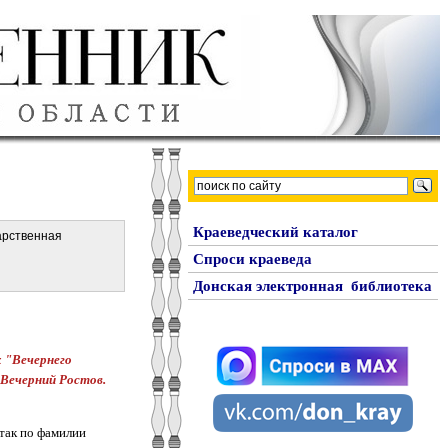
Краеведческий каталог
дарственная
Спроси краеведа
Донская электронная библиотека
 "Вечернего
 Вечерний Ростов.
 так по фамилии