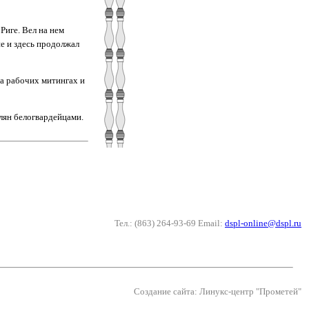
Риге. Вел на нем
е и здесь продолжал
а рабочих митингах и
лян белогвардейцами.
Тел.: (863) 264-93-69 Email:
dspl-online@dspl.ru
Создание сайта: Линукс-центр "Прометей"