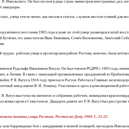
 П. Извольского. Он был послом в ряде стран, министром иностранных дел, зат
й эмиграции.
сках, улица тем не менее, как писали в газетах, служила местом гуляний для м
ооружённого восстания 1905 года в доме по этой улице размещался штаб восст
 Бутягин, его заместители Иван Хижняков, Семён Васильченко, Анатолий Соб
ия.
ей трудно: рабочая улица в пролетарском районе Ростова, конечно, была небла
 именем Рудольфа Яковлевича Вагула. Он был членом РСДРП с 1903 года, начин
Риге, в Латвии. В связи с эвакуацией промышленных предприятий из Прибалтик
ойну Р. Я. Вагул в 1916 году приехал в Ростов. Работал в Главных железнодо
онтный завод имени В. И. Ленина). Участвовал и здесь в революционной работ
Р. Я. Вагул выступал на митингах и собраниях рабочих, командовал красногвар
л комиссаром в Севастополе. Двадцати девяти лет Р. Я. Вагул был расстрелян
менами названы улицы Ростова. Ростов-на-Дону, 1969. С. 21-22.
где шли баррикадные бои с жандармами и конной полицией, проходила Извольска