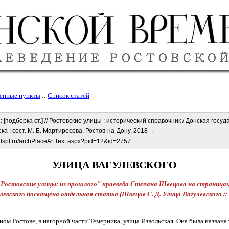
енные пункты
::
Список статей
о
: [подборка ст.]
// Ростовские улицы : исторический справочник / Донская госу
а ; сост. М. Б. Мартиросова. Ростов-на-Дону, 2018- .
.dspl.ru/archPlaceArtText.aspx?pid=12&id=2757
УЛИЦА ВАГУЛЕВСКОГО
"Ростовские улицы: из прошлого" краеведа
Степана Швецова
на страницах
левского посвящена отдельная статья (Швецов С. Д. Улица Вагулевского //
ом Ростове, в нагорной части Темерника, улица Извольская. Она была названа