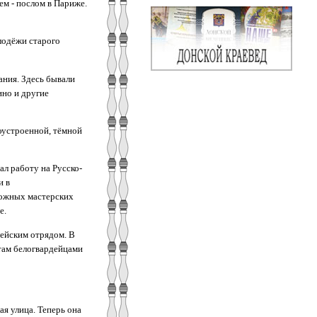
ем - послом в Париже.
олодёжи старого
ания. Здесь бывали
ино и другие
гоустроенной, тёмной
ал работу на Русско-
и в
рожных мастерских
е.
дейским отрядом. В
 там белогвардейцами
я улица. Теперь она