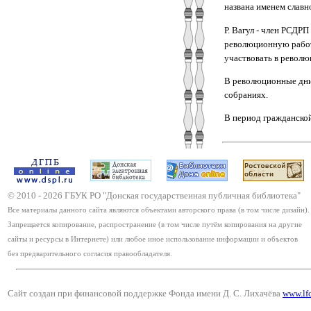
названа именем славн
Р. Вагул - член РСДРП
революционную работу
участвовать в револю
В революционные дни 
собраниях.
В период гражданской
© 2010 -
2026
ГБУК РО "Донская государственная публичная библиотека"
Все материалы данного сайта являются объектами авторского права (в том числе дизайн).
Запрещается копирование, распространение (в том числе путём копирования на другие
сайты и ресурсы в Интернете) или любое иное использование информации и объектов
без предварительного согласия правообладателя.
Сайт создан при финансовой поддержке Фонда имени Д. С. Лихачёва
www.lf