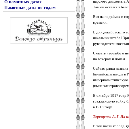
царского дипломата А.
О памятных датах
Там он остался в бело
Памятные даты по годам
Вся на подъёмах и спу
времени.
В дни декабрьского в
начальник штаба Юрий
руководители восстан
Сказать что-либо о н
по вечерам и ночам.
Сейчас улица названа
Балтийском заводе в 
империалистическую в
(ныне электровозорем
В октябре 1917 года 
гражданскую войну бы
в 1918 году.
Терещенко А. Г. Их и
В той части города, 