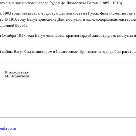
ого сына латышского народа Рудольфа Яковлевича Вагула (1889 - 1918).
 с 1903 года, начал свою трудовую деятельность на Русско-Балтийском заводе в 
. В 1916 году Вагул приехал на Дон, поступил в железнодорожные мастерски
ционной борьбе.
Октября 1917 года Вагул командовал красногвардейским отрядом, выступал н
 войны Вагул был комиссаром в Севастополе. При занятии города был расстре
ond.spb.ru