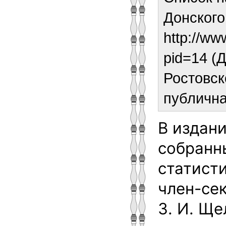
Донского
http://ww
pid=14 (
Ростовск
публична
В издани
собранн
статист
член-се
З. И. Ще