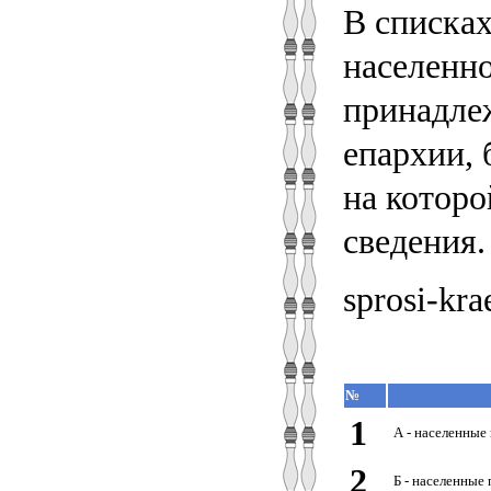
В списка
населенно
принадлеж
епархии, 
на котор
сведения.
sprosi-kr
№
1
А - населенные
2
Б - населенные