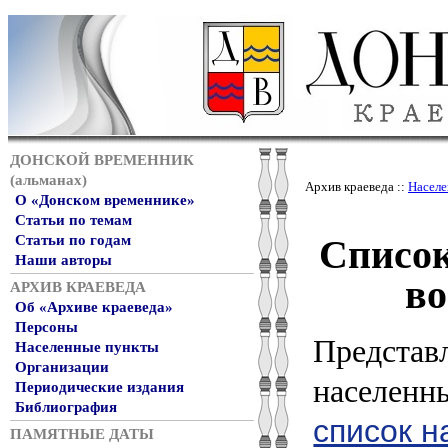
ДОНСКОЙ ВРЕМЕННИК
(альманах)
Архив краеведа ::
Населе
О «Донском временнике»
Статьи по темам
Список
Статьи по годам
Наши авторы
во
АРХИВ КРАЕВЕДА
Об «Архиве краеведа»
Персоны
Представ
Населенные пункты
Организации
населенн
Периодические издания
Библиография
список н
ПАМЯТНЫЕ ДАТЫ