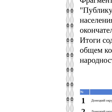
"Публику
населени
окончате
Итоги со
общем ко
народнос
№
1
Донецкий окру
2
Донецкий окру