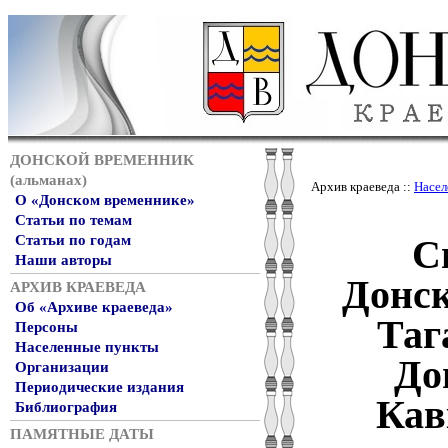
ДОНСКОЙ ВРЕМЕННИК
(альманах)
Архив краеведа ::
Насел
О «Донском временнике»
Статьи по темам
С
Статьи по годам
Наши авторы
Донск
АРХИВ КРАЕВЕДА
Об «Архиве краеведа»
Таг
Персоны
Населенные пункты
До
Организации
Периодические издания
Кав
Библиография
ПАМЯТНЫЕ ДАТЫ