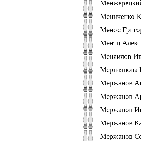
Менжерецкий
Мениченко К
Менос Григо
Ментц Алекс
Меняилов Ива
Мергиянова Е
Мержанов Ак.
Мержанов Ар
Мержанов Ив
Мержанов Кар
Мержанов Се