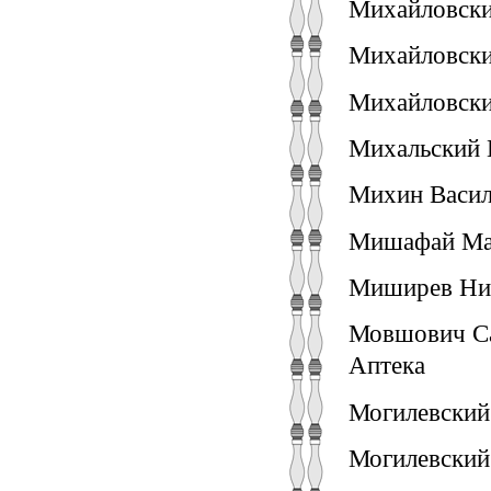
Михайловски
Михайловски
Михайловски
Михальский 
Михин Васил
Мишафай Мат
Миширев Ник
Мовшович Са
Аптека
Могилевский
Могилевский 