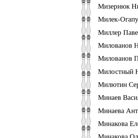
Мизернюк Ник
Милек-Огапуж
Миллер Павел
Милованов Н
Милованов П
Милостный Ни
Милютин Сер
Минаев Васи
Минаева Анто
Минакова Еле
Минакова Оль