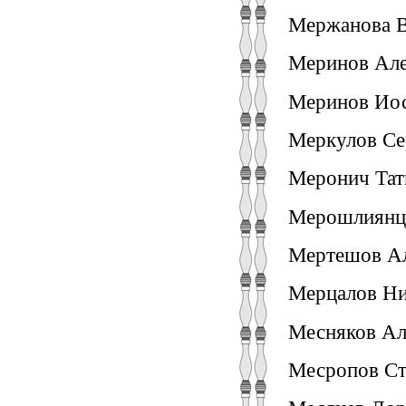
Мержанова В
Меринов Алек
Меринов Иос
Меркулов Сер
Меронич Тат
Мерошлиянц А
Мертешов Ал.
Мерцалов Ник
Месняков Але
Месропов Сте