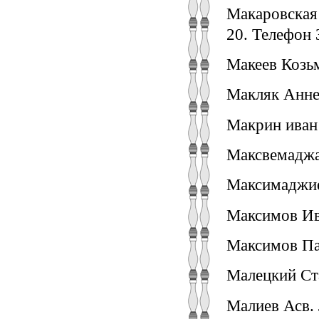
Макаровская 
20. Телефон 
Макеев Козь
Макляк Анней
Макрин иван
Максвемаджа
Максимаджие
Максимов Ив
Максимов Пав
Малецкий Ст
Малиев Асв. 