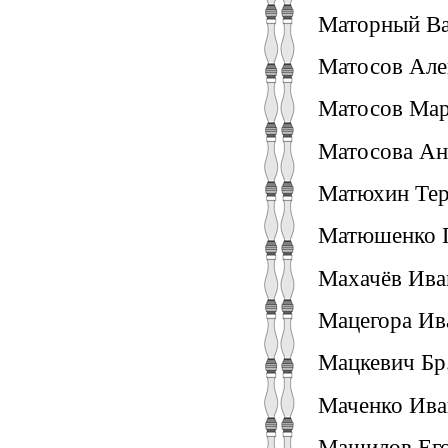
Маторный Вас
Матосов Алек
Матосов Март
Матосова Ан
Матюхин Тер
Матюшенко Г
Махачёв Ива
Мацегора Ив
Мацкевич Бр.
Маченко Иван
Машилов Его