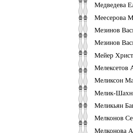
Медведева Ел
Меесерова Ма
Мезинов Васи
Мезинов Вас
Мейер Христ
Мелексетов А
Меликсон Ма
Мелик-Шахна
Меликьян Баг
Мелконов Сем
Мелконова Ах