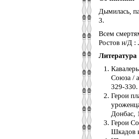
Дымилась, пад
3.
Всем смертям
Ростов н/Д :
Литература
Кавалеры
Союза / а
329-330.
Герои пл
уроженца
Донбас, 
Геpои Сов
Шкадов и 