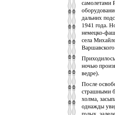
самолетами 
оборудование
дальних подс
1941 года. 
немецко-фаш
села Михайло
Варшавского 
Приходилось 
ночью произ
ведре).
После освоб
страшными б
холма, засып
однажды увид
голых, залед