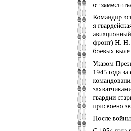
от заместите
Командир эск
я гвардейск
авиационный 
фронт) Н. Н.
боевых вылет
Указом През
1945 года за
командовани
захватчиками
гвардии ста
присвоено зв
После войны
С 1954 года 