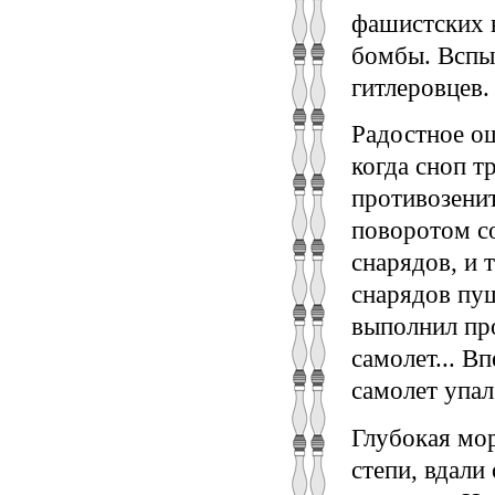
фашистских 
бомбы. Вспых
гитлеровцев.
Радостное о
когда сноп 
противозенит
поворотом со
снарядов, и 
снарядов пу
выполнил про
самолет... В
самолет упал
Глубокая мор
степи, вдали