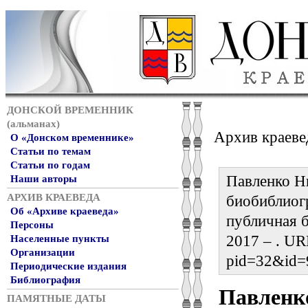
ДОНСКОЙ ВРЕМЕННИК
(альманах)
Архив краеве
О «Донском временнике»
Статьи по темам
Статьи по годам
Павленко Ни
Наши авторы
АРХИВ КРАЕВЕДА
биобиблиог
Об «Архиве краеведа»
публичная б
Персоны
2017 – . URL
Населенные пункты
Организации
pid=32&id=
Периодические издания
Библиография
Павленк
ПАМЯТНЫЕ ДАТЫ