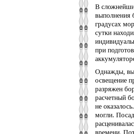
В сложнейши
выполнения 
градусах мор
сутки находи
индивидуальн
при подготов
аккумулятор
Однажды, выл
освещение пр
разряжен бор
расчетный бо
не оказалось
могли. Поса
расценивалас
времени. Пот