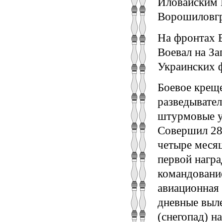
Иловайским Р
Ворошиловгр
На фронтах В
Воевал на За
Украинских 
Боевое креще
разведывател
штурмовые у
Совершил 28
четыре месяц
первой награ
командование
авиационная 
дневные выл
(снегопад) н