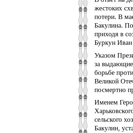
жестоких сх
потери. В ма
Бакулина. По
приходя в со
Буркун Иван
Указом През
за выдающиес
борьбе проти
Великой Оте
посмертно пр
Именем Героя
Харьковского
сельского хо
Бакулин, уст