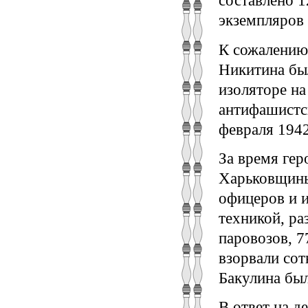
составлено 1
экземпляров 
К сожалению, 
Никитина бы
изоляторе на
антифашистс
февраля 1942
За время ге
Харьковщины
офицеров и и
техникой, ра
паровозов, 7
взорвали сот
Бакулина был
В ответ на д