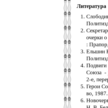
Литература
Слободин
Политизда
Секретар
очерки о
: Прапор,
Ельшин Н
Политизд
Подвиги 
Союза - 
2-е, пере
Герои Сов
во, 1987.
Новочерк
Н. В. Бел