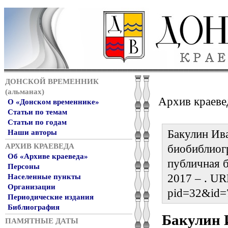
ДОНСКОЙ ВРЕМЕННИК
(альманах)
Архив краеве
О «Донском временнике»
Статьи по темам
Статьи по годам
Бакулин Ива
Наши авторы
АРХИВ КРАЕВЕДА
биобиблиог
Об «Архиве краеведа»
публичная б
Персоны
2017 – . URL
Населенные пункты
Организации
pid=32&id=
Периодические издания
Библиография
Бакулин 
ПАМЯТНЫЕ ДАТЫ